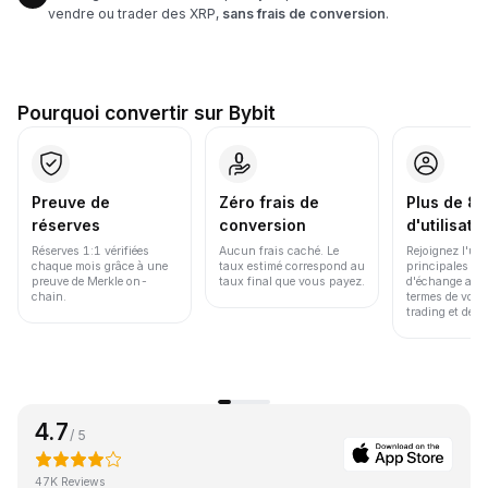
vendre ou trader des XRP,
sans frais de conversion
.
Pourquoi convertir sur Bybit
Preuve de
Zéro frais de
Plus de 86
réserves
conversion
d'utilisate
Réserves 1:1 vérifiées
Aucun frais caché. Le
Rejoignez l'un
chaque mois grâce à une
taux estimé correspond au
principales pl
preuve de Merkle on-
taux final que vous payez.
d'échange au 
chain.
termes de volu
trading et de li
4.7
/ 5
47K Reviews