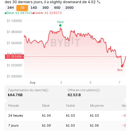
des 30 derniers jours, il a slightly downward de 4.02 %.
24H
7D
14D
30D
60D
200D
Élevé
:
₺
1.087501
Faible
:
₺
1.018373
Dernière mise à jour : 2026-08-07, 09:43 GMT+0
Plus haut niveau historique
Plus bas niveau historique
₺3.65
₺0.002686
Capitalisation du marché
Offre en circulation
₺64.76B
62.53 B
Période
Élevé
Faible
Moyenne
Variat
24 heures
₺1.04
₺1.03
₺1.03
-0.9
7 jours
₺1.09
₺1.03
₺1.06
-3.7