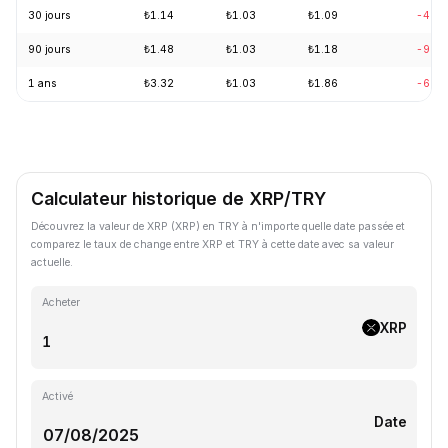
30 jours
₺1.14
₺1.03
₺1.09
-4.0
90 jours
₺1.48
₺1.03
₺1.18
-9.0
1 ans
₺3.32
₺1.03
₺1.86
-65.
Calculateur historique de XRP/TRY
Découvrez la valeur de XRP (XRP) en TRY à n'importe quelle date passée et
comparez le taux de change entre XRP et TRY à cette date avec sa valeur
actuelle.
Acheter
XRP
Activé
Date