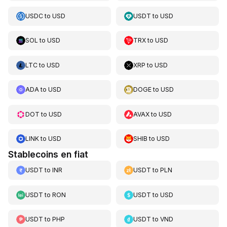
USDC
to
USD
USDT
to
USD
SOL
to
USD
TRX
to
USD
LTC
to
USD
XRP
to
USD
ADA
to
USD
DOGE
to
USD
DOT
to
USD
AVAX
to
USD
LINK
to
USD
SHIB
to
USD
Stablecoins en fiat
USDT
to
INR
USDT
to
PLN
USDT
to
RON
USDT
to
USD
USDT
to
PHP
USDT
to
VND