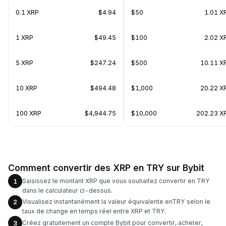
0.1 XRP
$4.94
$50
1.01 X
1 XRP
$49.45
$100
2.02 X
5 XRP
$247.24
$500
10.11 X
10 XRP
$494.48
$1,000
20.22 X
100 XRP
$4,944.75
$10,000
202.23 X
Comment convertir des XRP en TRY sur Bybit
Saisissez le montant XRP que vous souhaitez convertir en TRY
1
dans le calculateur ci-dessus.
Visualisez instantanément la valeur équivalente enTRY selon le
2
taux de change en temps réel entre XRP et TRY.
Créez gratuitement un compte Bybit pour convertir, acheter,
3