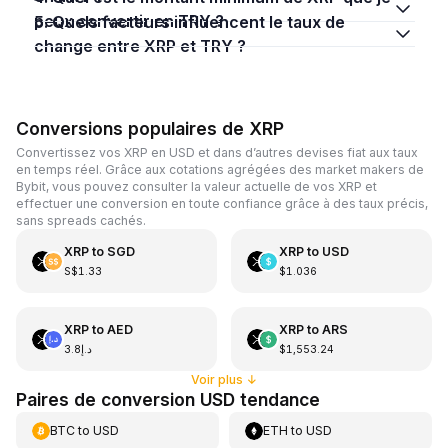
peux convertir en TRY ?
5. Quels facteurs influencent le taux de
change entre XRP et TRY ?
Conversions populaires de XRP
Convertissez vos XRP en USD et dans d’autres devises fiat aux taux
en temps réel. Grâce aux cotations agrégées des market makers de
Bybit, vous pouvez consulter la valeur actuelle de vos XRP et
effectuer une conversion en toute confiance grâce à des taux précis,
sans spreads cachés.
XRP
to
SGD
XRP
to
USD
S$1.33
$1.036
XRP
to
AED
XRP
to
ARS
د.إ3.8
$1,553.24
Voir plus
↓
Paires de conversion USD tendance
BTC
to
USD
ETH
to
USD