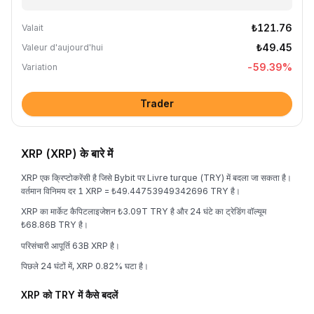
₺121.76
Valait
₺49.45
Valeur d'aujourd'hui
-59.39
%
Variation
Trader
XRP (XRP) के बारे में
XRP एक क्रिप्टोकरेंसी है जिसे Bybit पर Livre turque (TRY) में बदला जा सकता है।
वर्तमान विनिमय दर 1 XRP = ₺49.44753949342696 TRY है।
XRP का मार्केट कैपिटलाइजेशन ₺3.09T TRY है और 24 घंटे का ट्रेडिंग वॉल्यूम
₺68.86B TRY है।
परिसंचारी आपूर्ति 63B XRP है।
पिछले 24 घंटों में, XRP 0.82% घटा है।
XRP को TRY में कैसे बदलें