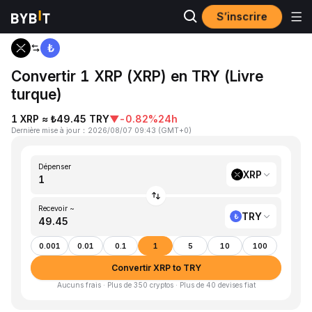
S’inscrire
Accueil
XRP to TRY
Convertir 1 XRP (XRP) en TRY (Livre
turque)
1 XRP ≈ ₺49.45 TRY
▼
-0.82%
24h
Dernière mise à jour
：
2026/08/07 09:43
(
GMT+0
)
Dépenser
XRP
Recevoir ~
TRY
0.001
0.01
0.1
1
5
10
100
Convertir XRP to TRY
Aucuns frais · Plus de 350 cryptos · Plus de 40 devises fiat