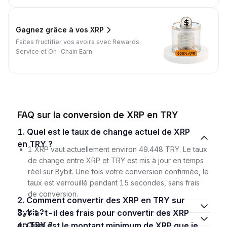
Gagnez grâce à vos XRP
Faites fructifier vos avoirs avec Rewards
Service et On-Chain Earn.
FAQ sur la conversion de XRP en TRY
1. Quel est le taux de change actuel de XRP
en TRY ?
1 XRP vaut actuellement environ 49.448 TRY. Le taux
de change entre XRP et TRY est mis à jour en temps
réel sur Bybit. Une fois votre conversion confirmée, le
taux est verrouillé pendant 15 secondes, sans frais
de conversion.
2. Comment convertir des XRP en TRY sur
Bybit ?
3. Y a-t-il des frais pour convertir des XRP
en TRY ?
4. Quel est le montant minimum de XRP que je