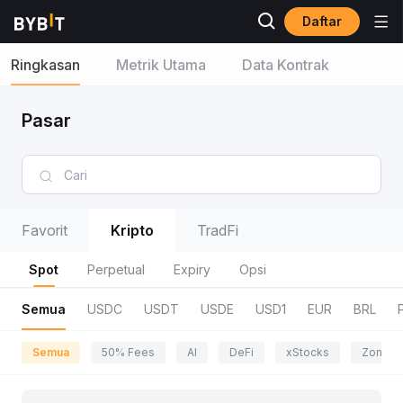
Daftar
Ringkasan
Metrik Utama
Data Kontrak
Pasar
Favorit
Kripto
TradFi
Spot
Perpetual
Expiry
Opsi
Semua
USDC
USDT
USDE
USD1
EUR
BRL
Semua
50% Fees
AI
DeFi
xStocks
Zona P