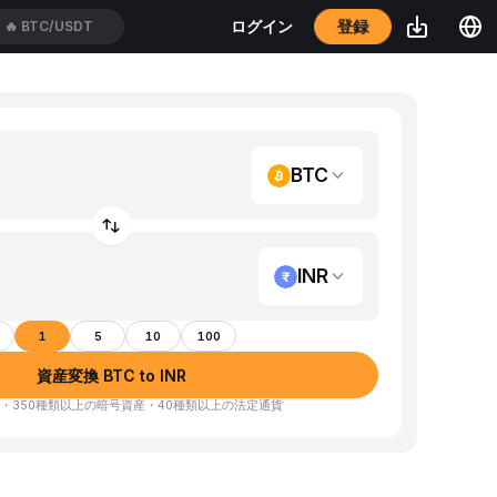
登録
ログイン
🔥
BTC/USDT
BTC
INR
1
5
10
100
資産変換 BTC to INR
・350種類以上の暗号資産・40種類以上の法定通貨