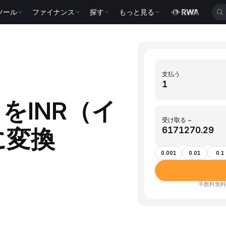
ツール
ファイナンス
探す
もっと見る
支払う
n）をINR（イ
受け取る ~
に変換
0.001
0.01
0.1
手数料無料