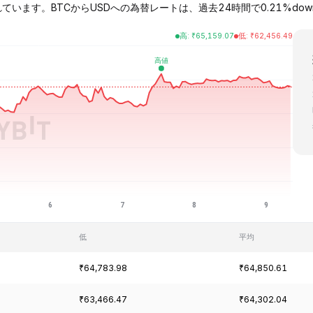
引されています。BTCからUSDへの為替レートは、過去24時間で0.21%down
高
:
₹
65,159.07
低
:
₹
62,456.49
低
平均
₹64,783.98
₹64,850.61
₹63,466.47
₹64,302.04