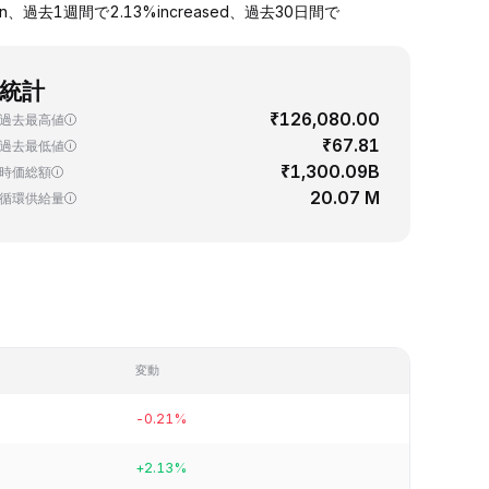
、過去1週間で2.13%increased、過去30日間で
統計
₹126,080.00
過去最高値
₹67.81
過去最低値
₹1,300.09B
時価総額
20.07 M
循環供給量
変動
-0.21%
+2.13%