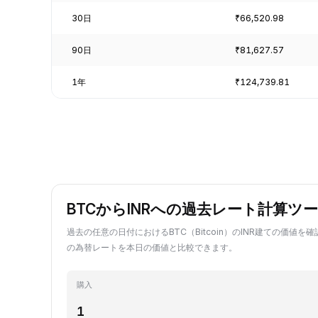
30日
₹66,520.98
90日
₹81,627.57
1年
₹124,739.81
BTCからINRへの過去レート計算ツ
過去の任意の日付におけるBTC（Bitcoin）のINR建ての価値を確
の為替レートを本日の価値と比較できます。
購入