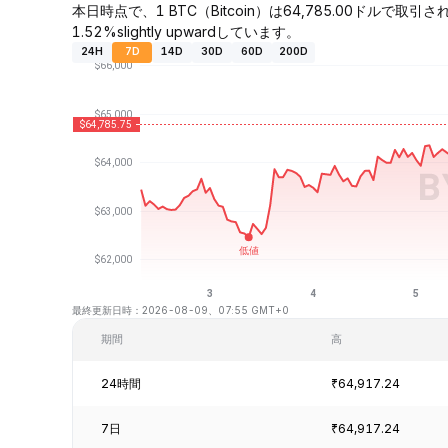
本日時点で、1 BTC（Bitcoin）は64,785.00ドルで取
1.52%slightly upwardしています。
24H
7D
14D
30D
60D
200D
最終更新日時：2026-08-09、07:55 GMT+0
期間
高
24時間
₹64,917.24
7日
₹64,917.24