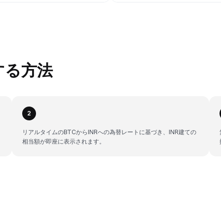
換する方法
2
リアルタイムのBTCからINRへの為替レートに基づき、INR建ての
相当額が即座に表示されます。