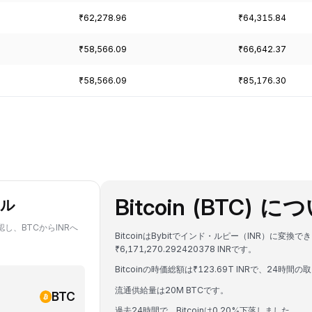
₹62,278.96
₹64,315.84
₹58,566.09
₹66,642.37
₹58,566.09
₹85,176.30
Bitcoin (BTC) 
ール
認し、BTCからINRへ
BitcoinはBybitでインド・ルピー（INR）に変換
₹6,171,270.292420378 INRです。
Bitcoinの時価総額は₹123.69T INRで、24時間の取
流通供給量は20M BTCです。
BTC
過去24時間で、Bitcoinは0.20%下落しました。