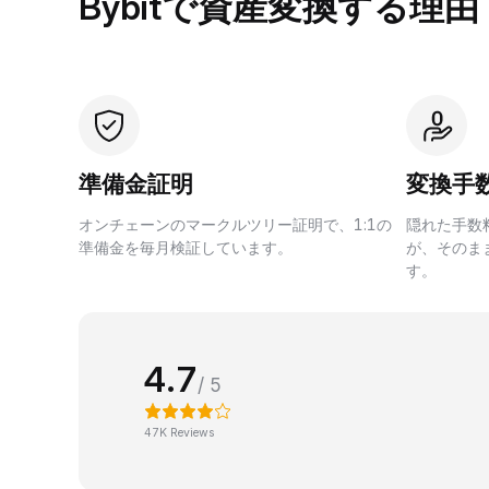
Bybitで資産変換する理由
準備金証明
変換手
オンチェーンのマークルツリー証明で、1:1の
隠れた手数
準備金を毎月検証しています。
が、そのま
す。
4.7
/ 5
47K Reviews