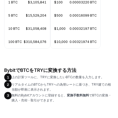
1 BTC
$3,105,841
$100
0.00003220 BTC
5 BTC
$15,529,204
$500
0.00016099 BTC
10 BTC
$31,058,408
$1,000
0.00032197 BTC
100 BTC
$310,584,076
$10,000
0.00321974 BTC
BybitでBTCをTRYに変換する方法
上の計算ツールに、TRYに変換したいBTCの数量を入力します。
1
リアルタイムのBTCからTRYへの為替レートに基づき、TRY建ての相
2
当額が即座に表示されます。
無料のBybitアカウントに登録すると、
変換手数料無料
でBTCの変換・
3
購入・売却・取引ができます。