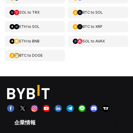
SOL
to
TRX
BTC
to
SOL
ETH
to
SOL
BTC
to
XRP
ETH
to
BNB
SOL
to
AVAX
BTC
to
DOGE
企業情報