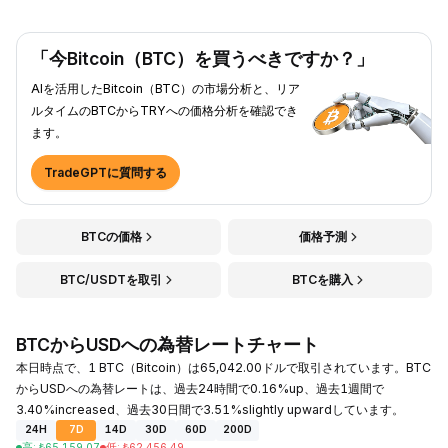
「今Bitcoin（BTC）を買うべきですか？」
AIを活用したBitcoin（BTC）の市場分析と、リア
ルタイムのBTCからTRYへの価格分析を確認でき
ます。
TradeGPTに質問する
BTCの価格
価格予測
BTC/USDTを取引
BTCを購入
BTCからUSDへの為替レートチャート
本日時点で、1 BTC（Bitcoin）は65,042.00ドルで取引されています。BTC
からUSDへの為替レートは、過去24時間で0.16%up、過去1週間で
3.40%increased、過去30日間で3.51%slightly upwardしています。
24H
7D
14D
30D
60D
200D
高
:
₺
65,159.07
低
:
₺
62,456.49