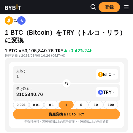
登録
ホーム
BTC to TRY
1 BTC（Bitcoin）をTRY（トルコ・リラ）
に変換
1 BTC ≈ ₺3,105,840.76 TRY
▲
+0.42%
24h
最終更新
：
2026/08/08 16:26
(
GMT+0
)
支払う
BTC
受け取る ~
TRY
0.001
0.01
0.1
1
5
10
100
資産変換 BTC to TRY
手数料無料・350種類以上の暗号資産・40種類以上の法定通貨