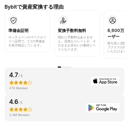
Bybitで資産変換する理由
準備金証明
変換手数料無料
8,600万
ーザー
オンチェーンのマークルツ
隠れた手数料はありませ
リー証明で、1:1の準備金
ん。見積もりレートが、そ
取引高と流動
を毎月検証しています。
のままお支払いの最終レー
プクラスの取
トとなります。
いただけます
4.7
/ 5
47K Reviews
4.6
/ 5
1.4M Reviews