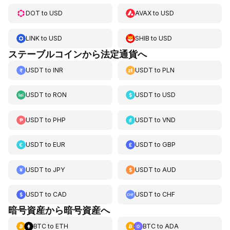
DOT
to
USD
AVAX
to
USD
LINK
to
USD
SHIB
to
USD
ステーブルコインから法定通貨へ
USDT
to
INR
USDT
to
PLN
USDT
to
RON
USDT
to
USD
USDT
to
PHP
USDT
to
VND
USDT
to
EUR
USDT
to
GBP
USDT
to
JPY
USDT
to
AUD
USDT
to
CAD
USDT
to
CHF
暗号資産から暗号資産へ
BTC
to
ETH
BTC
to
ADA