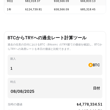
90日
₺82,018.37
₺58,566.09
₺66,833.13
+
1年
₺124,739.81
₺58,566.09
₺85,318.45
-
BTCからTRYへの過去レート計算ツール
過去の任意の日付におけるBTC（Bitcoin）のTRY建ての価値を確認し、BTCか
らTRYへの為替レートを本日の価値と比較できます。
購入
BTC
時点
日付
₺4,778,334.51
当時の価値