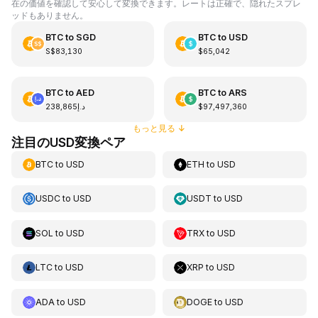
在の価値を確認して安心して変換できます。レートは正確で、隠れたスプレ
ッドもありません。
BTC
to
SGD
BTC
to
USD
S$83,130
$65,042
BTC
to
AED
BTC
to
ARS
د.إ238,865
$97,497,360
もっと見る
↓
注目のUSD変換ペア
BTC
to
USD
ETH
to
USD
USDC
to
USD
USDT
to
USD
SOL
to
USD
TRX
to
USD
LTC
to
USD
XRP
to
USD
ADA
to
USD
DOGE
to
USD