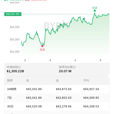
最終更新日時：2026-08-08、16:26 GMT+0
過去最高値
過去最低値
₺126,080.00
₺67.81
時価総額
循環供給量
₺1,305.22B
20.07 M
期間
高
低
平均
変
24時間
₺65,041.89
₺64,872.60
₺64,957.24
+
7日
₺65,041.89
₺62,802.63
₺64,069.95
+
30日
₺66,520.98
₺62,278.96
₺64,268.53
+