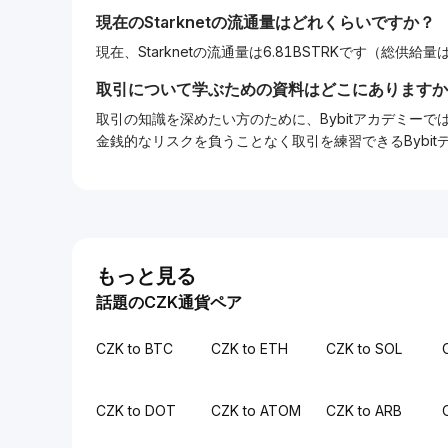
現在の
Starknet
の流通量はどれくらいですか？
現在、Starknetの流通量は6.81BSTRKです（総供給量は1
取引について学ぶための資料はどこにありますか
取引の知識を深めたい方のために、Bybitアカデミ
金銭的なリスクを負うことなく取引を練習できるBybi
もっと見る
話題のCZK通貨ペア
CZK to BTC
CZK to ETH
CZK to SOL
CZK to DOT
CZK to ATOM
CZK to ARB