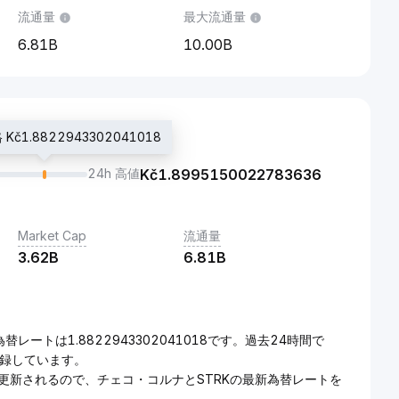
流通量
最大流通量
6.81B
10.00B
č1.8822943302041018
24h 高値
Kč
1.8995150022783636
Market Cap
流通量
3.62B
6.81B
為替レートは1.8822943302041018です。過去24時間で
}を記録しています。
ムで更新されるので、チェコ・コルナとSTRKの最新為替レートを