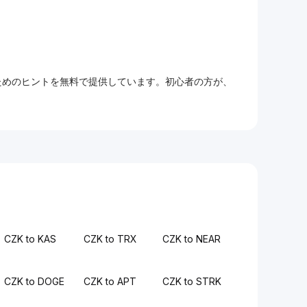
るためのヒントを無料で提供しています。初心者の方が、
CZK to KAS
CZK to TRX
CZK to NEAR
CZK to DOGE
CZK to APT
CZK to STRK