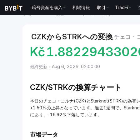
暗号資産を購入
相場情報
取引
TradFi
市場
Starknet 価格 STRK
チェコ・コルナ to Starknet
CZKからSTRKへの変換
チェコ・コ
Kč
1.8822943302
最終更新：Aug 6, 2026, 02:00:00
CZK/
STRKの換算チャート
本日のチェコ・コルナ(CZK)とStarknet(STRK)の為替レ
+1.50%の上昇となっています。過去1週間で、Starkne
にあり、-19.92%下落しています。
市場データ