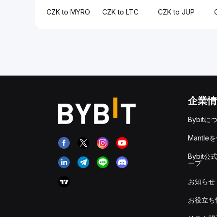
CZK to MYRO
CZK to LTC
CZK to JUP
企業情
Bybitに
Mantle
Bybit公
ープ
お知らせ
お役立ち