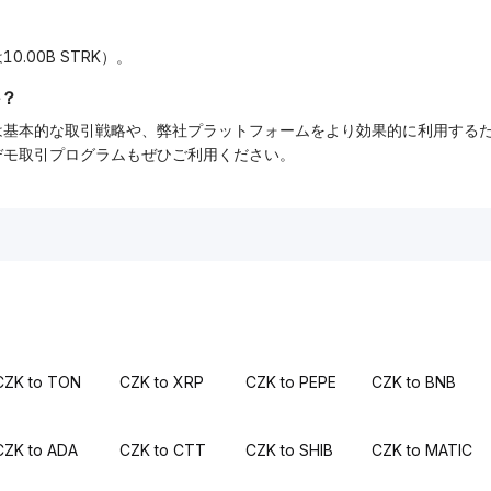
0.00B STRK）。
？
ーでは基本的な取引戦略や、弊社プラットフォームをより効果的に利用す
tデモ取引プログラムもぜひご利用ください。
CZK to TON
CZK to XRP
CZK to PEPE
CZK to BNB
CZK to ADA
CZK to CTT
CZK to SHIB
CZK to MATIC