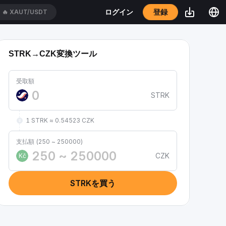
登録
ログイン
🔥
XAUT/USDT
STRK→CZK変換ツール
受取額
STRK
1 STRK ≈ 0.54523 CZK
支払額 (250 ~ 250000)
CZK
Kč
STRKを買う