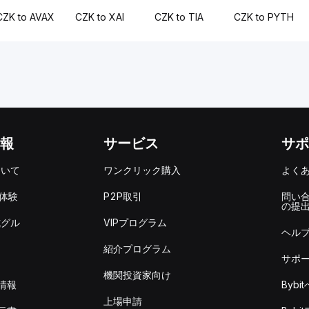
CZK to AVAX
CZK to XAI
CZK to TIA
CZK to PYTH
報
サービス
サポ
ついて
ワンクリック購入
よく
を体験
P2P取引
問い
の提
式グル
VIPプログラム
ヘル
紹介プログラム
サポ
機関投資家向け
情報
Byb
上場申請