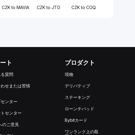
CZK to MAVIA
CZK to JTO
CZK to COQ
ート
プロダクト
ある質問
現物
合わせまたは苦情
デリバティブ
出
ステーキング
プセンター
ローンチパッド
ートセンター
Bybitカード
itへのご意見
ワンランク上の取