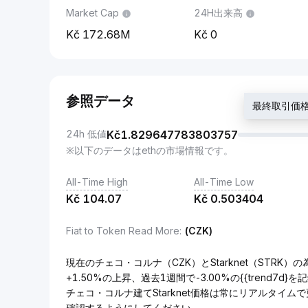
Market Cap
24H出来高
172.68M
0
参照データ
最終取引価格 K
24h 低値
Kč
1.829647783803757
※以下のデータはethの市場情報です。
All-Time High
All-Time Low
Kč
104.07
Kč
0.503404
Fiat to Token Read More
:
(CZK)
現在のチェコ・コルナ（CZK）とStarknet（STRK）の
+1.50%の上昇、過去1週間で-3.00%の{{trend7d
チェコ・コルナ建てStarknet価格は常にリアルタイ
確認するようにしてください。