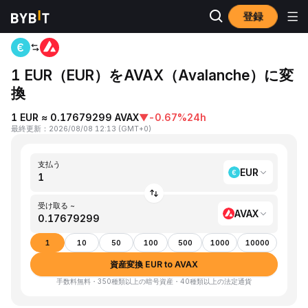
登録
ホーム
EUR to AVAX
1 EUR（EUR）をAVAX（Avalanche）に変
換
1 EUR ≈ 0.17679299 AVAX
▼
-0.67%
24h
最終更新
：
2026/08/08 12:13
(
GMT+0
)
支払う
EUR
受け取る ~
AVAX
1
10
50
100
500
1000
10000
資産変換 EUR to AVAX
手数料無料・350種類以上の暗号資産・40種類以上の法定通貨