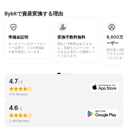
Bybitで資産変換する理由
準備金証明
変換手数料無料
8,600万
ーザー
オンチェーンのマークルツ
隠れた手数料はありませ
リー証明で、1:1の準備金
ん。見積もりレートが、そ
取引高と流動
を毎月検証しています。
のままお支払いの最終レー
プクラスの取
トとなります。
いただけます
4.7
/ 5
47K Reviews
4.6
/ 5
1.4M Reviews