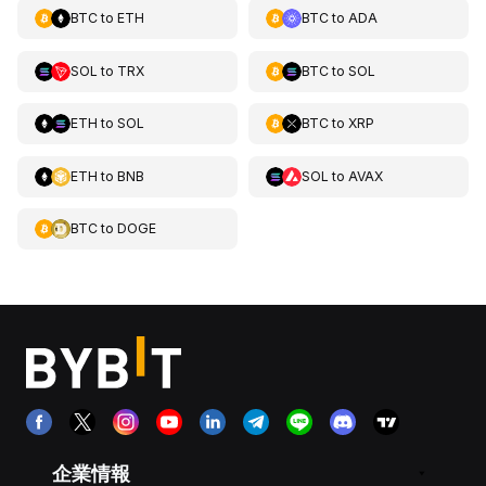
BTC
to
ETH
BTC
to
ADA
SOL
to
TRX
BTC
to
SOL
ETH
to
SOL
BTC
to
XRP
ETH
to
BNB
SOL
to
AVAX
BTC
to
DOGE
企業情報