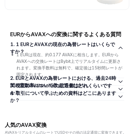
EURからAVAXへの変換に関するよくある質問
1. 1 EURとAVAXの現在の為替レートはいくらで
すか？
1 EURは現在、約0.177 AVAXに相当します。EURから
AVAXへの交換レートはBybit上でリアルタイムに更新さ
れます。変換手数料は無料で、確定後は15秒間レートが
固定されます。
2. EURとAVAXの為替レートにおける、過去24時
間の変動率について教えてください。
3. 現在のAvalancheの流通量はどれくらいです
か？
4. 取引について学ぶための資料はどこにあります
か？
人気のAVAX変換
AVAXをリアルタイムのレートでUSDやその他の法定通貨に変換できます。