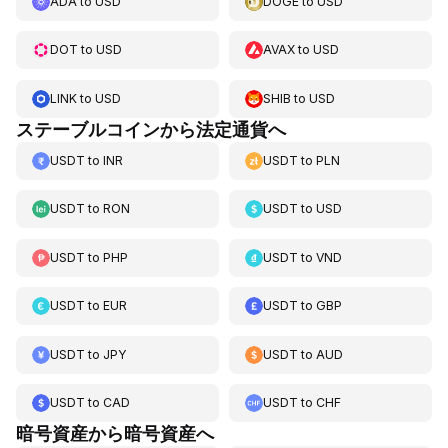
ADA
to
USD
DOGE
to
USD
DOT
to
USD
AVAX
to
USD
LINK
to
USD
SHIB
to
USD
ステーブルコインから法定通貨へ
USDT
to
INR
USDT
to
PLN
USDT
to
RON
USDT
to
USD
USDT
to
PHP
USDT
to
VND
USDT
to
EUR
USDT
to
GBP
USDT
to
JPY
USDT
to
AUD
USDT
to
CAD
USDT
to
CHF
暗号資産から暗号資産へ