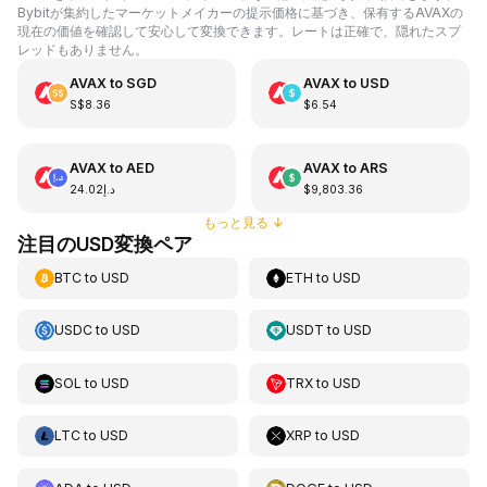
Bybitが集約したマーケットメイカーの提示価格に基づき、保有するAVAXの
現在の価値を確認して安心して変換できます。レートは正確で、隠れたスプ
レッドもありません。
AVAX
to
SGD
AVAX
to
USD
S$8.36
$6.54
AVAX
to
AED
AVAX
to
ARS
د.إ24.02
$9,803.36
もっと見る
↓
注目のUSD変換ペア
BTC
to
USD
ETH
to
USD
USDC
to
USD
USDT
to
USD
SOL
to
USD
TRX
to
USD
LTC
to
USD
XRP
to
USD