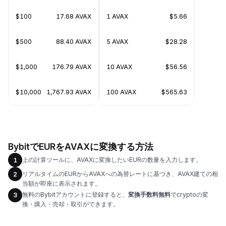
$100
17.68 AVAX
1 AVAX
$5.66
$500
88.40 AVAX
5 AVAX
$28.28
$1,000
176.79 AVAX
10 AVAX
$56.56
$10,000
1,767.93 AVAX
100 AVAX
$565.63
BybitでEURをAVAXに変換する方法
上の計算ツールに、AVAXに変換したいEURの数量を入力します。
1
リアルタイムのEURからAVAXへの為替レートに基づき、AVAX建ての相
2
当額が即座に表示されます。
無料のBybitアカウントに登録すると、
変換手数料無料
でcryptoの変
3
換・購入・売却・取引ができます。