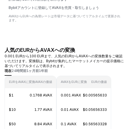
Bybitアカウントに登録してAVAXを売買・取引しましょう
AVAXからEURへの為替レートは市場データに基づいてリアルタイムで更新され
ます。
人気のEURからAVAXへの変換
0.001 EURから100 EURまで、人気のEURからAVAXへの変換数量をご確認
いただけます。変換額は、Bybitが集約したマーケットメイカーの提示価格に
基づいてリアルタイムで表示されます。
現在
24時間前
1ヶ月前
1年前
EURをAVAXに変換
AVAXの価値
AVAXをEURに変換
EURの価値
$1
0.1768 AVAX
0.001 AVAX
$0.00565633
$10
1.77 AVAX
0.01 AVAX
$0.05656333
$50
8.84 AVAX
0.1 AVAX
$0.56563328