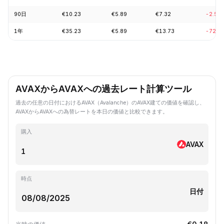
90日
€10.23
€5.89
€7.32
-2.51
1年
€35.23
€5.89
€13.73
-72.1
AVAXからAVAXへの過去レート計算ツール
過去の任意の日付におけるAVAX（Avalanche）のAVAX建ての価値を確認し、
AVAXからAVAXへの為替レートを本日の価値と比較できます。
購入
AVAX
時点
日付