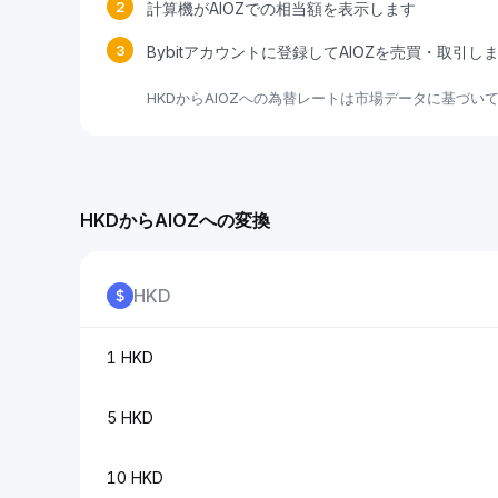
2
計算機がAIOZでの相当額を表示します
3
Bybitアカウントに登録してAIOZを売買・取引し
HKDからAIOZへの為替レートは市場データに基づ
HKDからAIOZへの変換
HKD
1 HKD
5 HKD
10 HKD