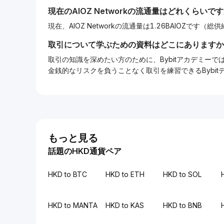
現在の
AIOZ Network
の流通量はどれくらいです
現在、AIOZ Networkの流通量は1.26BAIOZです（総供
取引について学ぶための資料はどこにありますか
取引の知識を深めたい方のために、Bybitアカデミ
金銭的なリスクを負うことなく取引を練習できるBybi
もっと見る
話題のHKD通貨ペア
HKD to BTC
HKD to ETH
HKD to SOL
HKD to MANTA
HKD to KAS
HKD to BNB