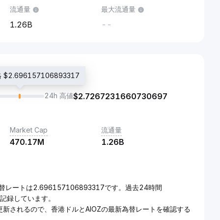
流通量
最大流通量
1.26B
--
2.696157106893317
24h 高値
$
2.7267231660730697
Market Cap
流通量
470.17M
1.26B
替レートは2.696157106893317です。過去24時間
d}を記録しています。
ムで更新されるので、香港ドルとAIOZの最新為替レートを確認する