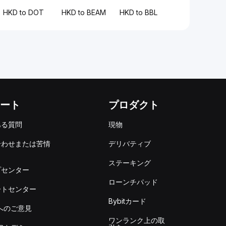
HKD to DOT
HKD to BEAM
HKD to BBL
ート
プロダクト
ある質問
現物
合わせまたは苦情
デリバティブ
出
ステーキング
プセンター
ローンチパッド
ートセンター
Bybitカード
itへのご意見
ワンランク上の取