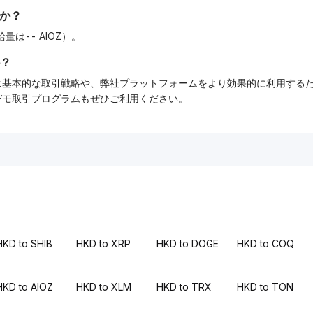
か？
給量は-- AIOZ）。
？
ーでは基本的な取引戦略や、弊社プラットフォームをより効果的に利用す
tデモ取引プログラムもぜひご利用ください。
HKD to SHIB
HKD to XRP
HKD to DOGE
HKD to COQ
HKD to AIOZ
HKD to XLM
HKD to TRX
HKD to TON