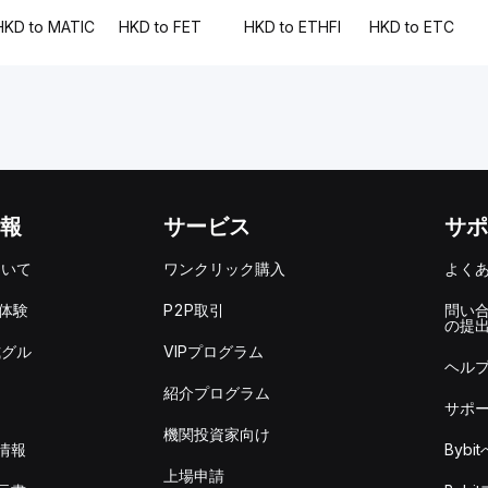
HKD to MATIC
HKD to FET
HKD to ETHFI
HKD to ETC
報
サービス
サポ
ついて
ワンクリック購入
よく
を体験
P2P取引
問い
の提
式グル
VIPプログラム
ヘル
紹介プログラム
サポ
機関投資家向け
情報
Byb
上場申請