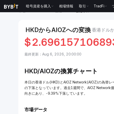
暗号資産を購入
相場情報
取引
TradFi
市場
AIOZ Network 価格 AIOZ
香港ドル to AIOZ Netw
HKDからAIOZへの変換
香港ドルから
$
2.69615710689
最終更新：Aug 6, 2026, 20:00:00
HKD/
AIOZの換算チャート
本日の香港ドル(HKD)とAIOZ Network(AIOZ)の為替レ
の下落となっています。過去1週間で、AIOZ Network価
向きにあり、-9.39%下落しています。
市場データ