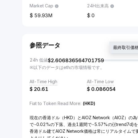
Market Cap
24H出来高
59.93M
0
参照データ
最終取引価格 $
24h 低値
$
2.606836564701759
※以下のデータはethの市場情報です。
All-Time High
All-Time Low
$
20.61
$
0.086054
Fiat to Token Read More
:
(HKD)
現在の香港ドル（HKD）とAIOZ Network（AIOZ）の為
で-0.02%の下落、過去1週間で-5.57%の{{trend7
香港ドル建てAIOZ Network価格は常にリアルタイ
ようにしてください。