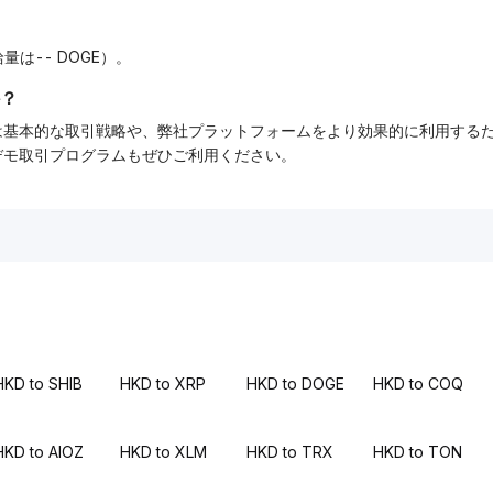
給量は-- DOGE）。
？
ーでは基本的な取引戦略や、弊社プラットフォームをより効果的に利用す
tデモ取引プログラムもぜひご利用ください。
HKD to SHIB
HKD to XRP
HKD to DOGE
HKD to COQ
HKD to AIOZ
HKD to XLM
HKD to TRX
HKD to TON