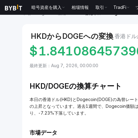
暗号資産を購入
相場情報
取引
TradFi
市場
Dogecoin 価格 DOGE
香港ドル to Dogecoin
HKDからDOGEへの変換
香港ドルか
$
1.84108645739
最終更新：Aug 7, 2026, 00:00:00
HKD/
DOGEの換算チャート
本日の香港ドル(HKD)とDogecoin(DOGE)の為替レートは
の上昇となっています。過去1週間で、Dogecoin価額は
り、-7.23%下落しています。
市場データ