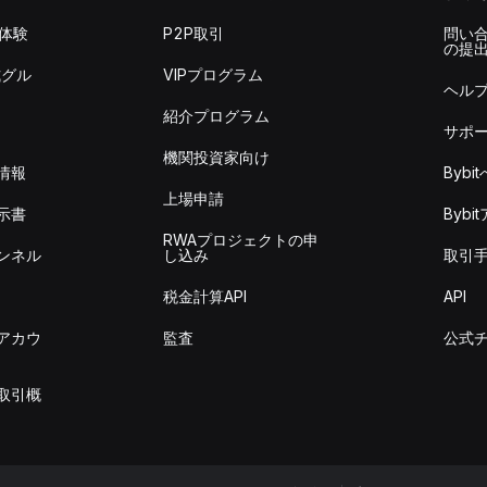
を体験
P2P取引
問い
の提
式グル
VIPプログラム
ヘル
紹介プログラム
サポ
機関投資家向け
情報
Byb
上場申請
示書
Byb
RWAプロジェクトの申
ンネル
し込み
取引
税金計算API
API
アカウ
監査
公式
取引概