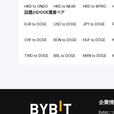
HKD to ONDO
HKD to NEAR
HKD to MYRO
話題のDOGE通貨ペア
EUR to DOGE
USD to DOGE
JPY to DOGE
CHF to DOGE
RON to DOGE
HUF to DOGE
TWD to DOGE
BRL to DOGE
MXN to DOGE
企業情
Bybitに