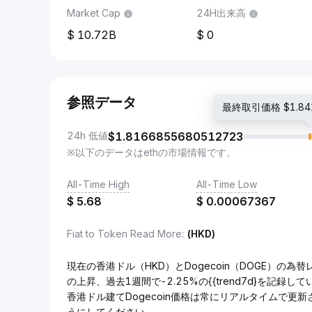
Market Cap
24H出来高
10.72B
0
参照データ
最終取引価格 $1.841
24h 低値
$
1.8166855680512723
※以下のデータはethの市場情報です。
All-Time High
All-Time Low
$
5.68
$
0.00067367
Fiat to Token Read More
:
(HKD)
現在の香港ドル（HKD）とDogecoin（DOGE）の為替レー
の上昇、過去1週間で-2.25%の{{trend7d}を記録し
香港ドル建てDogecoin価格は常にリアルタイムで更
うにしてください。