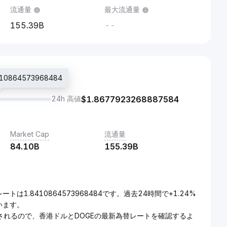
流通量
最大流通量
155.39B
--
0864573968484
24h 高値
$
1.8677923268887584
Market Cap
流通量
84.10B
155.39B
トは1.8410864573968484です。過去24時間で+1.24%
ています。
新されるので、香港ドルとDOGEの最新為替レートを確認するよ