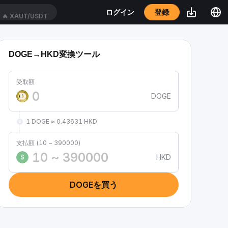
登録
ログイン
🔥
XAUT/USDT
DOGE→HKD変換ツール
受取額
DOGE
1 DOGE ≈ 0.43631 HKD
支払額 (10 ~ 390000)
HKD
$
DOGEを買う