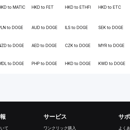
HKD to MATIC
HKD to FET
HKD to ETHFI
HKD to ETC
PLN to DOGE
AUD to DOGE
ILS to DOGE
SEK to DOGE
NZD to DOGE
AED to DOGE
CZK to DOGE
MYR to DOGE
MDL to DOGE
PHP to DOGE
HKD to DOGE
KWD to DOGE
報
サービス
サポ
ついて
ワンクリック購入
よく