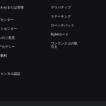
合わせまたは苦情
デリバティブ
出
ステーキング
プセンター
ローンチパッド
ートセンター
Bybitカード
itへのご意見
ワンランク上の取
itアカデミー
引を
手数料
チャンネル認証