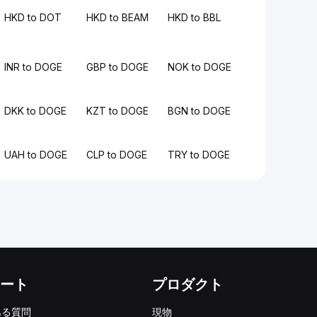
HKD to DOT
HKD to BEAM
HKD to BBL
INR to DOGE
GBP to DOGE
NOK to DOGE
DKK to DOGE
KZT to DOGE
BGN to DOGE
UAH to DOGE
CLP to DOGE
TRY to DOGE
ート
プロダクト
ある質問
現物