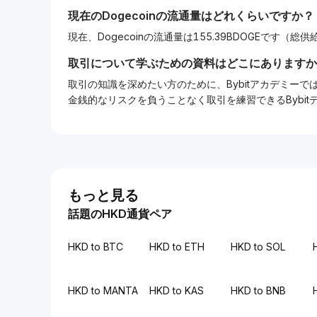
現在の
Dogecoin
の流通量はどれくらいですか？
現在、Dogecoinの流通量は155.39BDOGEです（総供
取引について学ぶための資料はどこにありますか
取引の知識を深めたい方のために、Bybitアカデミ
金銭的なリスクを負うことなく取引を練習できるBybi
もっと見る
話題のHKD通貨ペア
HKD to BTC
HKD to ETH
HKD to SOL
HKD to MANTA
HKD to KAS
HKD to BNB