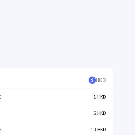
HKD
E
1 HKD
5 HKD
E
10 HKD