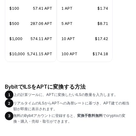
$100
57.41 APT
1 APT
$1.74
$500
287.06 APT
5 APT
$8.71
$1,000
574.11 APT
10 APT
$17.42
$10,000
5,741.15 APT
100 APT
$174.18
BybitでILSをAPTに変換する方法
上の計算ツールに、APTに変換したいILSの数量を入力します。
1
リアルタイムのILSからAPTへの為替レートに基づき、APT建ての相当
2
額が即座に表示されます。
無料のBybitアカウントに登録すると、
変換手数料無料
でcryptoの変
3
換・購入・売却・取引ができます。