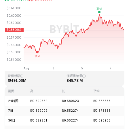
最終更新日時：2026-08-07、22:20 GMT+0
過去最高値
過去最低値
₪19.92
₪0.545459
時価総額
循環供給量
₪491.00M
845.78 M
期間
高
低
平均
変
24時間
₪0.590554
₪0.580623
₪0.585588
-2
7日
₪0.592009
₪0.552274
₪0.573335
+4
30日
₪0.629281
₪0.552274
₪0.598958
-6