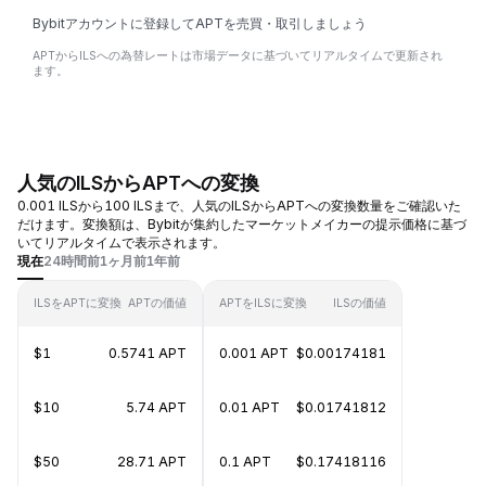
Bybitアカウントに登録してAPTを売買・取引しましょう
APTからILSへの為替レートは市場データに基づいてリアルタイムで更新され
ます。
人気のILSからAPTへの変換
0.001 ILSから100 ILSまで、人気のILSからAPTへの変換数量をご確認いた
だけます。変換額は、Bybitが集約したマーケットメイカーの提示価格に基づ
いてリアルタイムで表示されます。
現在
24時間前
1ヶ月前
1年前
ILSをAPTに変換
APTの価値
APTをILSに変換
ILSの価値
$1
0.5741 APT
0.001 APT
$0.00174181
$10
5.74 APT
0.01 APT
$0.01741812
$50
28.71 APT
0.1 APT
$0.17418116