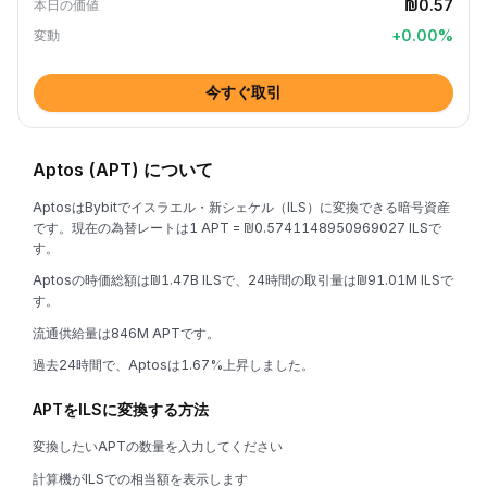
₪0.57
本日の価値
+
0.00
%
変動
今すぐ取引
Aptos (APT) について
AptosはBybitでイスラエル・新シェケル（ILS）に変換できる暗号資産
です。現在の為替レートは1 APT = ₪0.5741148950969027 ILSで
す。
Aptosの時価総額は₪1.47B ILSで、24時間の取引量は₪91.01M ILSで
す。
流通供給量は846M APTです。
過去24時間で、Aptosは1.67%上昇しました。
APTをILSに変換する方法
変換したいAPTの数量を入力してください
計算機がILSでの相当額を表示します