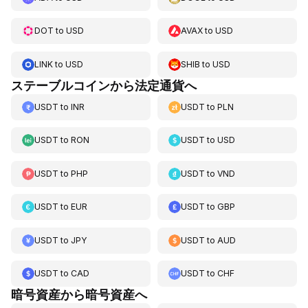
DOT
to
USD
AVAX
to
USD
LINK
to
USD
SHIB
to
USD
ステーブルコインから法定通貨へ
USDT
to
INR
USDT
to
PLN
USDT
to
RON
USDT
to
USD
USDT
to
PHP
USDT
to
VND
USDT
to
EUR
USDT
to
GBP
USDT
to
JPY
USDT
to
AUD
USDT
to
CAD
USDT
to
CHF
暗号資産から暗号資産へ