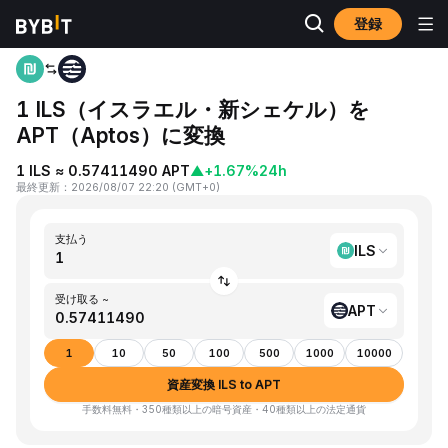
登録
ホーム
ILS to APT
1 ILS（イスラエル・新シェケル）を
APT（Aptos）に変換
1 ILS ≈ 0.57411490 APT
▲
+1.67%
24h
最終更新
：
2026/08/07 22:20
(
GMT+0
)
支払う
ILS
受け取る ~
APT
1
10
50
100
500
1000
10000
資産変換 ILS to APT
手数料無料・350種類以上の暗号資産・40種類以上の法定通貨