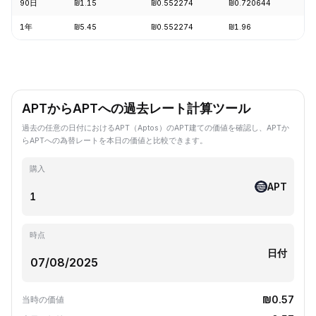
90日
₪1.15
₪0.552274
₪0.720644
-1
1年
₪5.45
₪0.552274
₪1.96
-8
APTからAPTへの過去レート計算ツール
過去の任意の日付におけるAPT（Aptos）のAPT建ての価値を確認し、APTか
らAPTへの為替レートを本日の価値と比較できます。
購入
APT
時点
日付
₪0.57
当時の価値