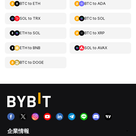
BTC
to
ETH
BTC
to
ADA
SOL
to
TRX
BTC
to
SOL
ETH
to
SOL
BTC
to
XRP
ETH
to
BNB
SOL
to
AVAX
BTC
to
DOGE
企業情報