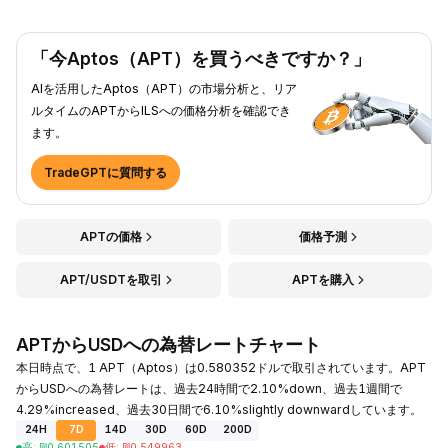
「今Aptos（APT）を買うべきですか？」
AIを活用したAptos（APT）の市場分析と、リア
ルタイムのAPTからILSへの価格分析を確認でき
ます。
TradeGPTに質問する
APTの価格
価格予測
APT/USDTを取引
APTを購入
APTからUSDへの為替レートチャート
本日時点で、1 APT（Aptos）は0.580352ドルで取引されています。APT
からUSDへの為替レートは、過去24時間で2.10%down、過去1週間で
4.29%increased、過去30日間で6.10%slightly downwardしています。
24H
7D
14D
30D
60D
200D
高
:
₪
0.601505
低
:
₪
0.549963