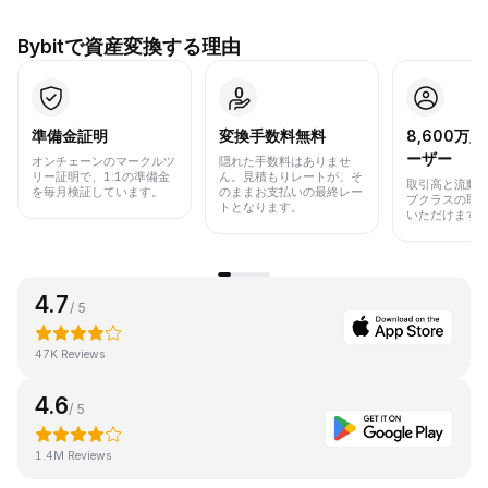
Bybitで資産変換する理由
準備金証明
変換手数料無料
8,600万
ーザー
オンチェーンのマークルツ
隠れた手数料はありませ
リー証明で、1:1の準備金
ん。見積もりレートが、そ
取引高と流動
を毎月検証しています。
のままお支払いの最終レー
プクラスの取
トとなります。
いただけます
4.7
/ 5
47K Reviews
4.6
/ 5
1.4M Reviews