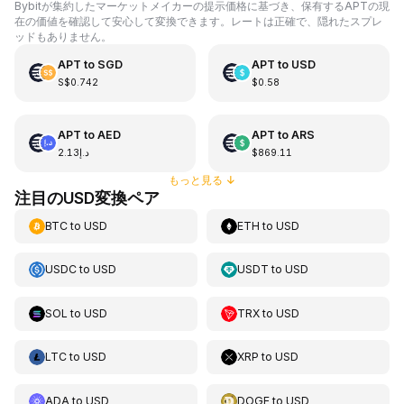
Bybitが集約したマーケットメイカーの提示価格に基づき、保有するAPTの現
在の価値を確認して安心して変換できます。レートは正確で、隠れたスプレ
ッドもありません。
APT
to
SGD
APT
to
USD
S$0.742
$0.58
APT
to
AED
APT
to
ARS
د.إ2.13
$869.11
もっと見る
↓
注目のUSD変換ペア
BTC
to
USD
ETH
to
USD
USDC
to
USD
USDT
to
USD
SOL
to
USD
TRX
to
USD
LTC
to
USD
XRP
to
USD
ADA
to
USD
DOGE
to
USD