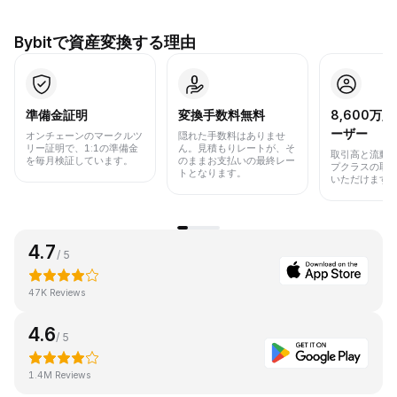
Bybitで資産変換する理由
準備金証明
変換手数料無料
8,600万
ーザー
オンチェーンのマークルツ
隠れた手数料はありませ
リー証明で、1:1の準備金
ん。見積もりレートが、そ
取引高と流動
を毎月検証しています。
のままお支払いの最終レー
プクラスの取
トとなります。
いただけます
4.7
/ 5
47K Reviews
4.6
/ 5
1.4M Reviews