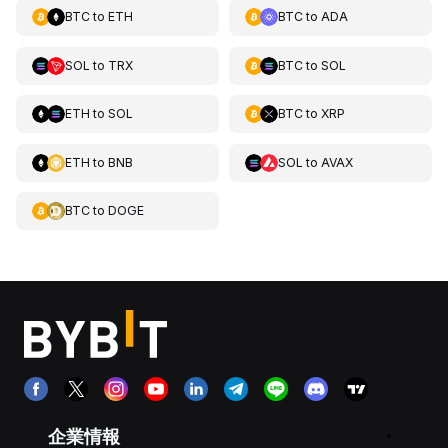
BTC
to
ETH
BTC
to
ADA
SOL
to
TRX
BTC
to
SOL
ETH
to
SOL
BTC
to
XRP
ETH
to
BNB
SOL
to
AVAX
BTC
to
DOGE
企業情報