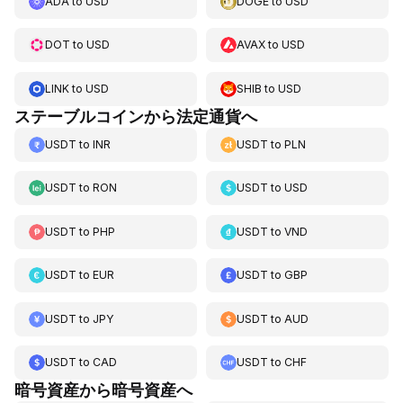
ADA
to
USD
DOGE
to
USD
DOT
to
USD
AVAX
to
USD
LINK
to
USD
SHIB
to
USD
ステーブルコインから法定通貨へ
USDT
to
INR
USDT
to
PLN
USDT
to
RON
USDT
to
USD
USDT
to
PHP
USDT
to
VND
USDT
to
EUR
USDT
to
GBP
USDT
to
JPY
USDT
to
AUD
USDT
to
CAD
USDT
to
CHF
暗号資産から暗号資産へ