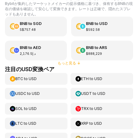
Bybitが集約したマーケットメイカーの提示価格に基づき、保有するBNBの現
在の価値を確認して安心して変換できます。レートは正確で、隠れたスプレ
ッドもありません。
BNB
to
SGD
BNB
to
USD
S$757.48
$592.58
BNB
to
AED
BNB
to
ARS
د.إ2,176.5
$888,229
もっと見る
↓
注目のUSD変換ペア
BTC
to
USD
ETH
to
USD
USDC
to
USD
USDT
to
USD
SOL
to
USD
TRX
to
USD
LTC
to
USD
XRP
to
USD