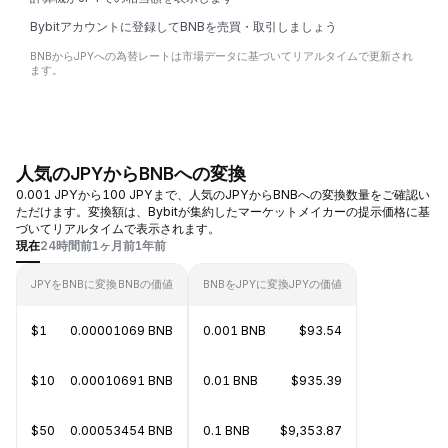
Bybitアカウントに登録してBNBを売買・取引しましょう
BNBからJPYへの為替レートは市場データに基づいてリアルタイムで更新され
ます。
人気のJPYからBNBへの変換
0.001 JPYから100 JPYまで、人気のJPYからBNBへの変換数量をご確認い
ただけます。変換額は、Bybitが集約したマーケットメイカーの提示価格に基
づいてリアルタイムで表示されます。
現在
24時間前
1ヶ月前
1年前
JPYをBNBに変換
BNBの価値
BNBをJPYに変換
JPYの価値
$1
0.00001069 BNB
0.001 BNB
$93.54
$10
0.00010691 BNB
0.01 BNB
$935.39
$50
0.00053454 BNB
0.1 BNB
$9,353.87