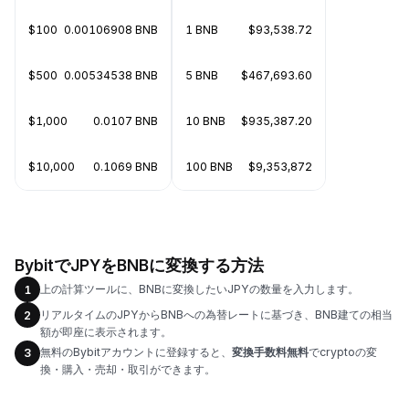
$100
0.00106908 BNB
1 BNB
$93,538.72
$500
0.00534538 BNB
5 BNB
$467,693.60
$1,000
0.0107 BNB
10 BNB
$935,387.20
$10,000
0.1069 BNB
100 BNB
$9,353,872
BybitでJPYをBNBに変換する方法
上の計算ツールに、BNBに変換したいJPYの数量を入力します。
1
リアルタイムのJPYからBNBへの為替レートに基づき、BNB建ての相当
2
額が即座に表示されます。
無料のBybitアカウントに登録すると、
変換手数料無料
でcryptoの変
3
換・購入・売却・取引ができます。