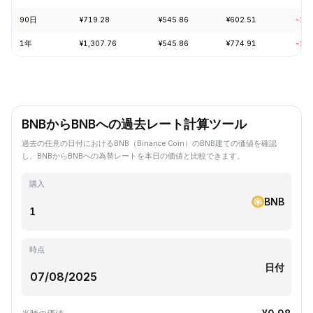
90日
¥719.28
¥545.86
¥602.51
-2.
1年
¥1,307.76
¥545.86
¥774.91
-24
BNBからBNBへの過去レート計算ツール
過去の任意の日付におけるBNB（Binance Coin）のBNB建ての価値を確認
し、BNBからBNBへの為替レートを本日の価値と比較できます。
購入
BNB
時点
日付