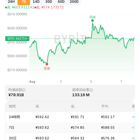
24H
7D
14D
30D
60D
200D
高
:
¥
603.611141
低
:
¥
574.173272
最終更新日時：2026-08-07、21:07 GMT+0
過去最高値
過去最低値
¥1,369.99
¥0.039818
時価総額
循環供給量
¥78.91B
133.16 M
期間
高
低
平均
変動
24時間
¥592.62
¥591.71
¥592.17
+0.
7日
¥593.62
¥574.85
¥588.55
+1.
30日
¥593.62
¥564.32
¥576.36
+4.