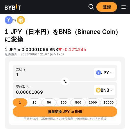
登録
ホーム
JPY to BNB
1 JPY（日本円）をBNB（Binance Coin）
に変換
1 JPY ≈ 0.00001069 BNB
▼
-0.12%
24h
最終更新
：
2026/08/07 21:07
(
GMT+0
)
支払う
JPY
受け取る ~
BNB
1
10
50
100
500
1000
10000
資産変換 JPY to BNB
手数料無料・350種類以上の暗号資産・40種類以上の法定通貨