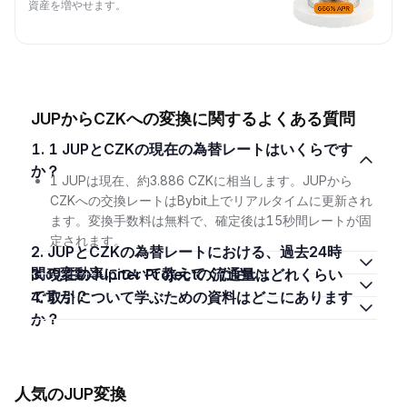
資産を増やせます。
JUPからCZKへの変換に関するよくある質問
1. 1 JUPとCZKの現在の為替レートはいくらです
か？
1 JUPは現在、約3.886 CZKに相当します。JUPから
CZKへの交換レートはBybit上でリアルタイムに更新され
ます。変換手数料は無料で、確定後は15秒間レートが固
定されます。
2. JUPとCZKの為替レートにおける、過去24時
間の変動率について教えてください。
3. 現在のJupiter Projectの流通量はどれくらい
ですか？
4. 取引について学ぶための資料はどこにあります
か？
人気のJUP変換