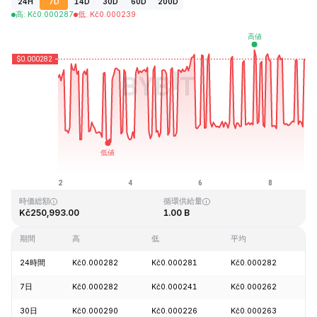
24H
7D
14D
30D
60D
200D
高
:
Kč
0.000287
低
:
Kč
0.000239
最終更新日時：2026-08-08、22:23 GMT+0
過去最高値
過去最低値
Kč0.128999
Kč0.000004
時価総額
循環供給量
Kč250,993.00
1.00 B
期間
高
低
平均
24時間
Kč0.000282
Kč0.000281
Kč0.000282
-
7日
Kč0.000282
Kč0.000241
Kč0.000262
-
30日
Kč0.000290
Kč0.000226
Kč0.000263
+