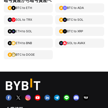
暗号資産から暗号資産へ
BTC
to
ETH
BTC
to
ADA
SOL
to
TRX
BTC
to
SOL
ETH
to
SOL
BTC
to
XRP
ETH
to
BNB
SOL
to
AVAX
BTC
to
DOGE