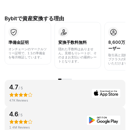
Bybitで資産変換する理由
準備金証明
変換手数料無料
8,600万
ーザー
オンチェーンのマークルツ
隠れた手数料はありませ
リー証明で、1:1の準備金
ん。見積もりレートが、そ
取引高と流動
を毎月検証しています。
のままお支払いの最終レー
プクラスの取
トとなります。
いただけます
4.7
/ 5
47K Reviews
4.6
/ 5
1.4M Reviews