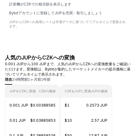
計算機がCZKでの相当額を表示します
Bybitアカウントに登録してJUPを売買・取引しましょう
JUPからCZKへの為替レートは市場データに基づいてリアルタイムで更新され
ます。
人気のJUPからCZKへの変換
0.001 JUPから100 JUPまで、人気のJUPからCZKへの変換数量をご確認い
ただけます。変換額は、Bybitが集約したマーケットメイカーの提示価格に基
づいてリアルタイムで表示されます。
現在
24時間前
1ヶ月前
1年前
JUPをCZKに変換
CZKの価値
CZKをJUPに変換
JUPの価値
0.001 JUP
$0.00388585
$1
0.2573 JUP
0.01 JUP
$0.03885853
$10
2.57 JUP
0.1 JUP
$0.38858526
$50
12.87 JUP