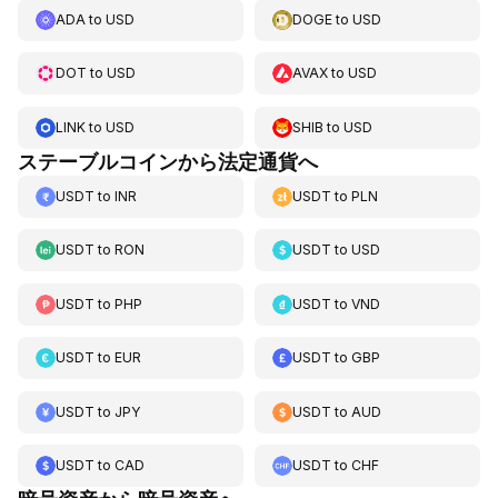
ADA
to
USD
DOGE
to
USD
DOT
to
USD
AVAX
to
USD
LINK
to
USD
SHIB
to
USD
ステーブルコインから法定通貨へ
USDT
to
INR
USDT
to
PLN
USDT
to
RON
USDT
to
USD
USDT
to
PHP
USDT
to
VND
USDT
to
EUR
USDT
to
GBP
USDT
to
JPY
USDT
to
AUD
USDT
to
CAD
USDT
to
CHF