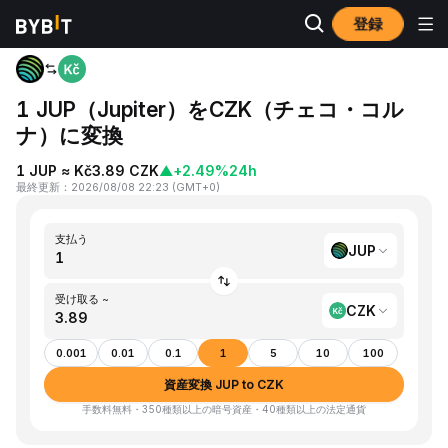
登録
ホーム
JUP to CZK
1 JUP（Jupiter）をCZK（チェコ・コル
ナ）に変換
1 JUP ≈ Kč3.89 CZK
▲
+2.49%
24h
最終更新
：
2026/08/08 22:23
(
GMT+0
)
支払う
JUP
受け取る ~
CZK
0.001
0.01
0.1
1
5
10
100
資産変換 JUP to CZK
手数料無料・350種類以上の暗号資産・40種類以上の法定通貨