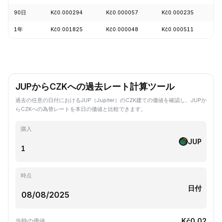
90日
Kč0.000294
Kč0.000057
Kč0.000235
+
1年
Kč0.001825
Kč0.000048
Kč0.000511
-
JUPからCZKへの過去レート計算ツール
過去の任意の日付におけるJUP（Jupiter）のCZK建ての価値を確認し、JUPか
らCZKへの為替レートを本日の価値と比較できます。
購入
JUP
時点
日付
Kč0.02
当時の価値