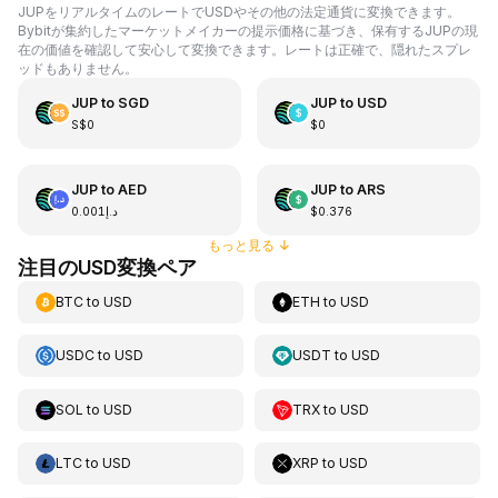
JUPをリアルタイムのレートでUSDやその他の法定通貨に変換できます。
Bybitが集約したマーケットメイカーの提示価格に基づき、保有するJUPの現
在の価値を確認して安心して変換できます。レートは正確で、隠れたスプレ
ッドもありません。
JUP
to
SGD
JUP
to
USD
S$0
$0
JUP
to
AED
JUP
to
ARS
د.إ0.001
$0.376
もっと見る
↓
注目のUSD変換ペア
BTC
to
USD
ETH
to
USD
USDC
to
USD
USDT
to
USD
SOL
to
USD
TRX
to
USD
LTC
to
USD
XRP
to
USD