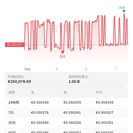
最終更新日時：2026-08-07、18:39 GMT+0
過去最高値
過去最低値
€0.128999
€0.000004
時価総額
循環供給量
€250,076.00
1.00 B
期間
高
低
平均
変
24時間
€0.000249
€0.000249
€0.000249
-0
7日
€0.000276
€0.000241
€0.000257
+2
30日
€0.000290
€0.000226
€0.000261
-3
90日
€0.000295
€0.000057
€0.000235
+1