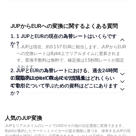
JUPからEURへの変換に関するよくある質問
1. 1 JUPとEURの現在の為替レートはいくらです
か？
1 JUPは現在、約0.157 EURに相当します。JUPからEUR
への交換レートはBybit上でリアルタイムに更新されま
す。変換手数料は無料で、確定後は15秒間レートが固定
されます。
2. JUPとEURの為替レートにおける、過去24時間
の変動率について教えてください。
3. 現在のJupiter Projectの流通量はどれくらい
ですか？
4. 取引について学ぶための資料はどこにあります
か？
人気のJUP変換
JUPをリアルタイムのレートでUSDやその他の法定通貨に変換できます。
Bybitが集約したマーケットメイカーの提示価格に基づき、保有するJUPの現
在の価値を確認して安心して変換できます。レートは正確で、隠れたスプレ