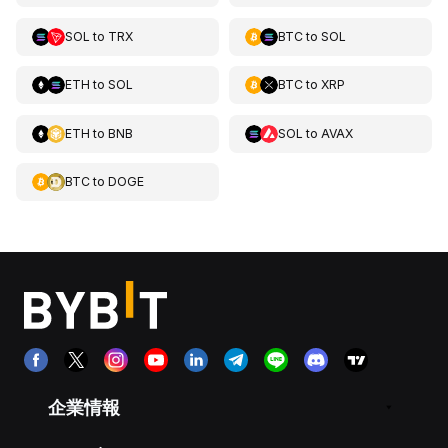
SOL
to
TRX
BTC
to
SOL
ETH
to
SOL
BTC
to
XRP
ETH
to
BNB
SOL
to
AVAX
BTC
to
DOGE
企業情報