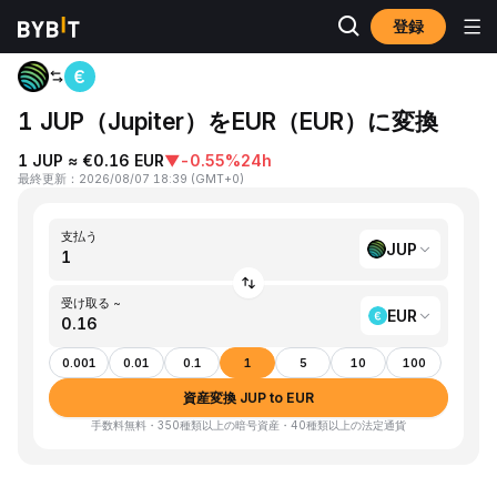
登録
ホーム
JUP to EUR
1 JUP（Jupiter）をEUR（EUR）に変換
1 JUP ≈ €0.16 EUR
▼
-0.55%
24h
最終更新
：
2026/08/07 18:39
(
GMT+0
)
支払う
JUP
受け取る ~
EUR
0.001
0.01
0.1
1
5
10
100
資産変換 JUP to EUR
手数料無料・350種類以上の暗号資産・40種類以上の法定通貨