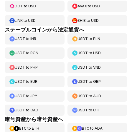
DOT
to
USD
AVAX
to
USD
LINK
to
USD
SHIB
to
USD
ステーブルコインから法定通貨へ
USDT
to
INR
USDT
to
PLN
USDT
to
RON
USDT
to
USD
USDT
to
PHP
USDT
to
VND
USDT
to
EUR
USDT
to
GBP
USDT
to
JPY
USDT
to
AUD
USDT
to
CAD
USDT
to
CHF
暗号資産から暗号資産へ
BTC
to
ETH
BTC
to
ADA