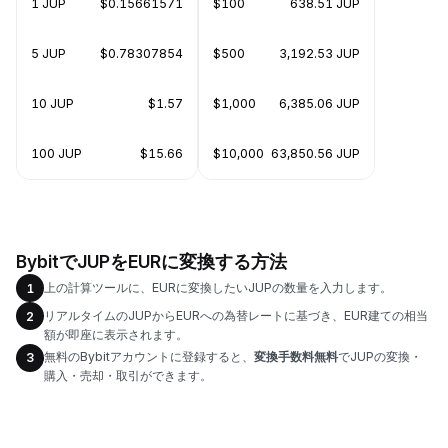
1 JUP
$0.15661571
$100
638.51 JUP
5 JUP
$0.78307854
$500
3,192.53 JUP
10 JUP
$1.57
$1,000
6,385.06 JUP
100 JUP
$15.66
$10,000
63,850.56 JUP
BybitでJUPをEURに変換する方法
上の計算ツールに、EURに変換したいJUPの数量を入力します。
1
リアルタイムのJUPからEURへの為替レートに基づき、EUR建ての相当
2
額が即座に表示されます。
無料のBybitアカウントに登録すると、
変換手数料無料
でJUPの変換・
3
購入・売却・取引ができます。