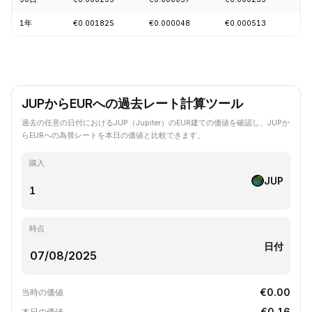
1年
€0.001825
€0.000048
€0.000513
-7
JUPからEURへの過去レート計算ツール
過去の任意の日付におけるJUP（Jupiter）のEUR建ての価値を確認し、JUPか
らEURへの為替レートを本日の価値と比較できます。
購入
JUP
時点
日付
€0.00
当時の価値
€0.16
本日の価値