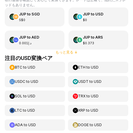
ッドもありません。
JUP
to
SGD
JUP
to
USD
S$0
$0
JUP
to
AED
JUP
to
ARS
د.إ0.001
$0.373
もっと見る
↓
注目のUSD変換ペア
BTC
to
USD
ETH
to
USD
USDC
to
USD
USDT
to
USD
SOL
to
USD
TRX
to
USD
LTC
to
USD
XRP
to
USD
ADA
to
USD
DOGE
to
USD