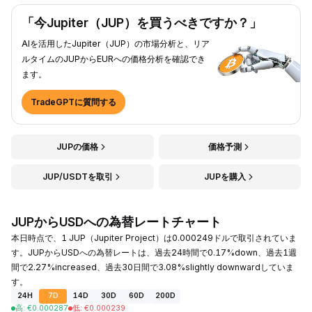
「今Jupiter（JUP）を買うべきですか？」
AIを活用したJupiter（JUP）の市場分析と、リア
ルタイムのJUPからEURへの価格分析を確認でき
ます。
TradeGPTに質問する
JUPの価格
価格予測
JUP/USDTを取引
JUPを購入
JUPからUSDへの為替レートチャート
本日時点で、1 JUP（Jupiter Project）は0.000249ドルで取引されていま
す。JUPからUSDへの為替レートは、過去24時間で0.17%down、過去1週
間で2.27%increased、過去30日間で3.08%slightly downwardしていま
す。
24H
7D
14D
30D
60D
200D
高
:
€
0.000287
低
:
€
0.000239