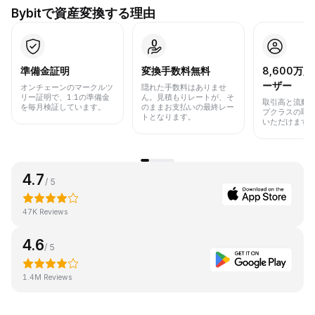
Bybitで資産変換する理由
準備金証明
変換手数料無料
8,600万
ーザー
オンチェーンのマークルツ
隠れた手数料はありませ
リー証明で、1:1の準備金
ん。見積もりレートが、そ
取引高と流動
を毎月検証しています。
のままお支払いの最終レー
プクラスの取
トとなります。
いただけます
4.7
/ 5
47K Reviews
4.6
/ 5
1.4M Reviews