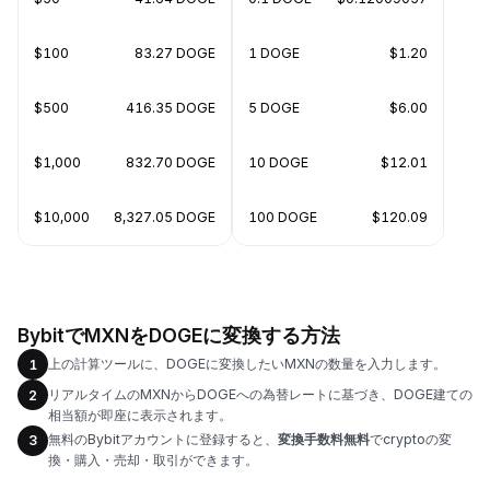
$100
83.27 DOGE
1 DOGE
$1.20
$500
416.35 DOGE
5 DOGE
$6.00
$1,000
832.70 DOGE
10 DOGE
$12.01
$10,000
8,327.05 DOGE
100 DOGE
$120.09
BybitでMXNをDOGEに変換する方法
上の計算ツールに、DOGEに変換したいMXNの数量を入力します。
1
リアルタイムのMXNからDOGEへの為替レートに基づき、DOGE建ての
2
相当額が即座に表示されます。
無料のBybitアカウントに登録すると、
変換手数料無料
でcryptoの変
3
換・購入・売却・取引ができます。