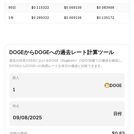
90日
$0.115322
$0.069106
$0.083468
-1
1年
$0.289332
$0.069106
$0.135172
-7
DOGEからDOGEへの過去レート計算ツール
過去の任意の日付におけるDOGE（Dogecoin）のDOGE建ての価値を確認し、
DOGEからDOGEへの為替レートを本日の価値と比較できます。
購入
DOGE
時点
日付
$0.83
当時の価値