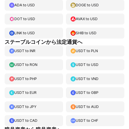
ADA
to
USD
DOGE
to
USD
DOT
to
USD
AVAX
to
USD
LINK
to
USD
SHIB
to
USD
ステーブルコインから法定通貨へ
USDT
to
INR
USDT
to
PLN
USDT
to
RON
USDT
to
USD
USDT
to
PHP
USDT
to
VND
USDT
to
EUR
USDT
to
GBP
USDT
to
JPY
USDT
to
AUD
USDT
to
CAD
USDT
to
CHF