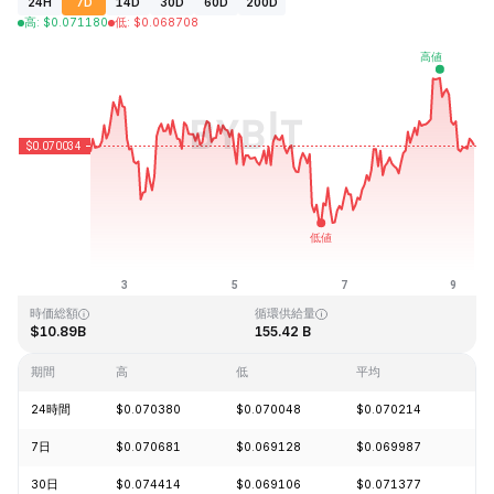
24H
7D
14D
30D
60D
200D
高
:
$
0.071180
低
:
$
0.068708
最終更新日時：2026-08-09、09:09 GMT+0
過去最高値
過去最低値
$0.731578
$0.000087
時価総額
循環供給量
$10.89B
155.42 B
期間
高
低
平均
変
24時間
$0.070380
$0.070048
$0.070214
-0
7日
$0.070681
$0.069128
$0.069987
+0
30日
$0.074414
$0.069106
$0.071377
-5