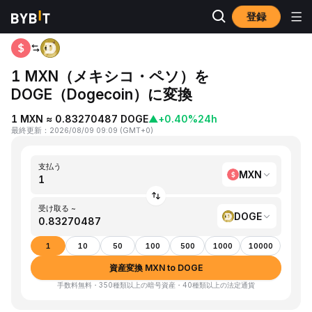
登録
ホーム
MXN to DOGE
1 MXN（メキシコ・ペソ）を
DOGE（Dogecoin）に変換
1 MXN ≈ 0.83270487 DOGE
▲
+0.40%
24h
最終更新
：
2026/08/09 09:09
(
GMT+0
)
支払う
MXN
受け取る ~
DOGE
1
10
50
100
500
1000
10000
資産変換 MXN to DOGE
手数料無料・350種類以上の暗号資産・40種類以上の法定通貨