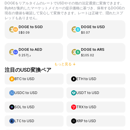
DOGEをリアルタイムのレートでUSDやその他の法定通貨に変換できます。
Bybitが集約したマーケットメイカーの提示価格に基づき、保有するDOGEの
現在の価値を確認して安心して変換できます。レートは正確で、隠れたスプ
レッドもありません。
DOGE
to
SGD
DOGE
to
USD
S$0.09
$0.07
DOGE
to
AED
DOGE
to
ARS
د.إ0.257
$105.02
もっと見る
↓
注目のUSD変換ペア
BTC
to
USD
ETH
to
USD
USDC
to
USD
USDT
to
USD
SOL
to
USD
TRX
to
USD
LTC
to
USD
XRP
to
USD