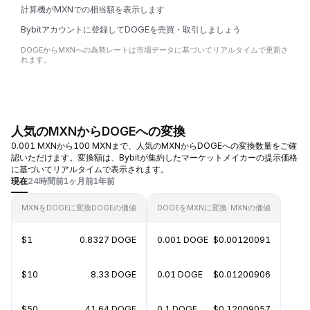
計算機がMXNでの相当額を表示します
Bybitアカウントに登録してDOGEを売買・取引しましょう
DOGEからMXNへの為替レートは市場データに基づいてリアルタイムで更新さ
れます。
人気のMXNからDOGEへの変換
0.001 MXNから100 MXNまで、人気のMXNからDOGEへの変換数量をご確
認いただけます。変換額は、Bybitが集約したマーケットメイカーの提示価格
に基づいてリアルタイムで表示されます。
現在
24時間前
1ヶ月前
1年前
MXNをDOGEに変換
DOGEの価値
DOGEをMXNに変換
MXNの価値
$1
0.8327 DOGE
0.001 DOGE
$0.00120091
$10
8.33 DOGE
0.01 DOGE
$0.01200906
$50
41.64 DOGE
0.1 DOGE
$0.12009057