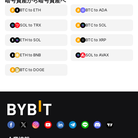
暗号資産から暗号資産へ
BTC
to
ETH
BTC
to
ADA
SOL
to
TRX
BTC
to
SOL
ETH
to
SOL
BTC
to
XRP
ETH
to
BNB
SOL
to
AVAX
BTC
to
DOGE