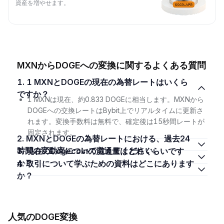
資産を増やせます。
MXNからDOGEへの変換に関するよくある質問
1. 1 MXNとDOGEの現在の為替レートはいくら
ですか？
1 MXNは現在、約0.833 DOGEに相当します。MXNから
DOGEへの交換レートはBybit上でリアルタイムに更新さ
れます。変換手数料は無料で、確定後は15秒間レートが
固定されます。
2. MXNとDOGEの為替レートにおける、過去24
時間の変動率について教えてください。
3. 現在のDogecoinの流通量はどれくらいです
か？
4. 取引について学ぶための資料はどこにあります
か？
人気のDOGE変換