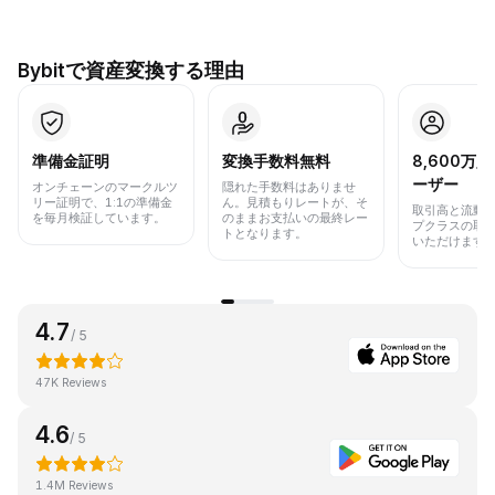
Bybitで資産変換する理由
準備金証明
変換手数料無料
8,600万
ーザー
オンチェーンのマークルツ
隠れた手数料はありませ
リー証明で、1:1の準備金
ん。見積もりレートが、そ
取引高と流動
を毎月検証しています。
のままお支払いの最終レー
プクラスの取
トとなります。
いただけます
4.7
/ 5
47K Reviews
4.6
/ 5
1.4M Reviews