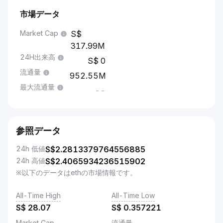
市場データ
Market Cap
317.99M
24H出来高
0
流通量
952.55M
最大流通量
--
参照データ
24h 低値
S$
2.2813379764556885
24h 高値
S$
2.4065934236515902
※以下のデータはethの市場情報です。
All-Time High
All-Time Low
S$
28.07
S$
0.357221
Market Cap
流通量