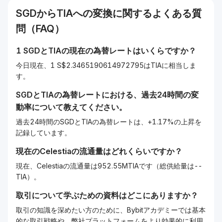
SGD
から
TIA
への変換に関するよくある質
問（FAQ）
1
SGD
と
TIA
の現在の為替レートはいくらですか？
今日現在、1 S$2.3465190614972795はTIAに相当しま
す。
SGD
と
TIA
の為替レートにおける、過去24時間の変
動率について教えてください。
過去24時間のSGDとTIAの為替レートは、+1.17%の上昇を
記録しています。
現在の
Celestia
の流通量はどれくらいですか？
現在、Celestiaの流通量は952.55MTIAです（総供給量は--
TIA）。
取引について学ぶための資料はどこにありますか？
取引の知識を深めたい方のために、Bybitアカデミーでは基本
的な取引戦略や、弊社プラットフォームをより効果的に利用