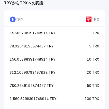
TRYからTRXへの変換
TRY
TRX
15.605298391748914 TRY
1 TRX
78.02649195874457 TRY
5 TRX
156.05298391748914 TRY
10 TRX
312.10596783497828 TRY
20 TRX
780.2649195874457 TRY
50 TRX
1,560.5298391748914 TRY
100 TRX