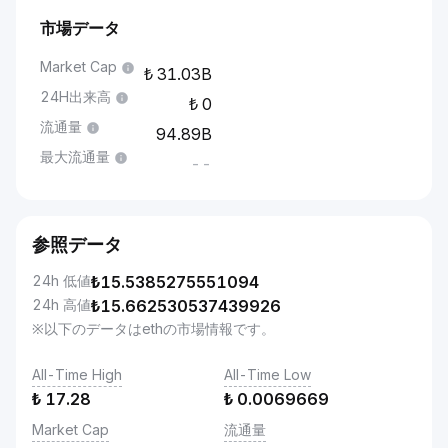
市場データ
Market Cap
31.03B
24H出来高
0
流通量
94.89B
最大流通量
--
参照データ
24h 低値
₺
15.5385275551094
24h 高値
₺
15.662530537439926
※以下のデータはethの市場情報です。
All-Time High
All-Time Low
₺
17.28
₺
0.0069669
Market Cap
流通量