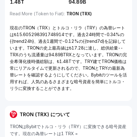
1.48T
94.89B
Read More (Token to Fiat)
:
TRON (TRX)
現在のTRON（TRX）とトルコ・リラ（TRY）の為替レート
は₺15.605298391748914です。過去24時間で-0.34%の
{{trend24h}、過去1週間で-0.12%の{{trend7d}を記録して
います。TRONの史上最高値は₺17.28に達し、総供給量--
TRXのうち流通量は94.89BTRXとなっています。TRONの完
全希薄化後時価総額は、₺1.48Tです。TRY建てTRON価格は
常にリアルタイムで更新されるので、TRONとTRYの最新為
替レートを確認するようにしてください。Bybitのツールを活
用すれば、人気のあるさまざまな暗号資産を簡単にトルコ・
リラに変換することができます。
TRON (TRX) について
TRONはBybitでトルコ・リラ（TRY）に変換できる暗号資産
です。現在の為替レートは1 TRX =