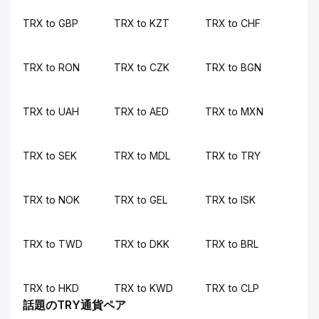
TRX to GBP
TRX to KZT
TRX to CHF
TRX to RON
TRX to CZK
TRX to BGN
TRX to UAH
TRX to AED
TRX to MXN
TRX to SEK
TRX to MDL
TRX to TRY
TRX to NOK
TRX to GEL
TRX to ISK
TRX to TWD
TRX to DKK
TRX to BRL
TRX to HKD
TRX to KWD
TRX to CLP
話題のTRY通貨ペア