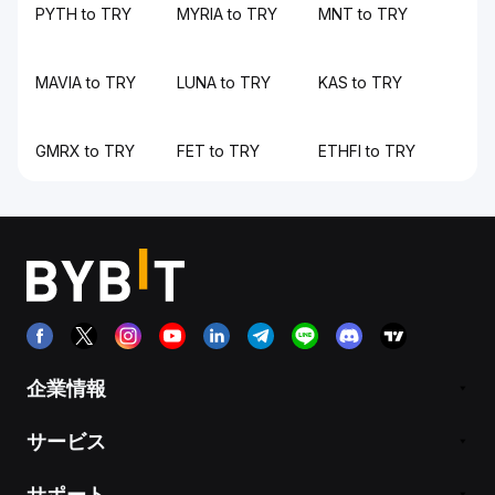
PYTH to TRY
MYRIA to TRY
MNT to TRY
MAVIA to TRY
LUNA to TRY
KAS to TRY
GMRX to TRY
FET to TRY
ETHFI to TRY
企業情報
サービス
サポート