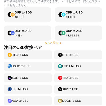
在の価値を確認して安心して変換できます。レートは正確で、隠れたスプレ
ッドもありません。
XRP
to
SGD
XRP
to
USD
S$1.32
$1.036
XRP
to
AED
XRP
to
ARS
د.إ3.8
$1,552.36
もっと見る
↓
注目のUSD変換ペア
BTC
to
USD
ETH
to
USD
USDC
to
USD
USDT
to
USD
SOL
to
USD
TRX
to
USD
LTC
to
USD
XRP
to
USD
ADA
to
USD
DOGE
to
USD