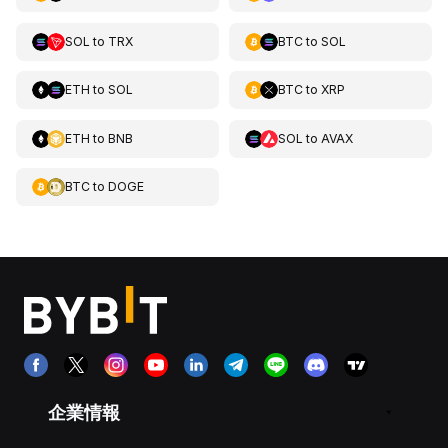
SOL
to
TRX
BTC
to
SOL
ETH
to
SOL
BTC
to
XRP
ETH
to
BNB
SOL
to
AVAX
BTC
to
DOGE
企業情報