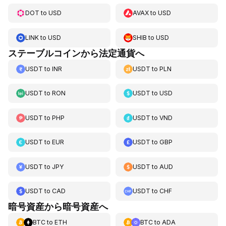
DOT
to
USD
AVAX
to
USD
LINK
to
USD
SHIB
to
USD
ステーブルコインから法定通貨へ
USDT
to
INR
USDT
to
PLN
USDT
to
RON
USDT
to
USD
USDT
to
PHP
USDT
to
VND
USDT
to
EUR
USDT
to
GBP
USDT
to
JPY
USDT
to
AUD
USDT
to
CAD
USDT
to
CHF
暗号資産から暗号資産へ
BTC
to
ETH
BTC
to
ADA