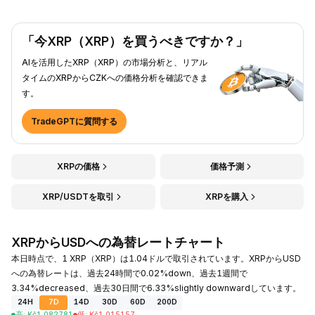
「今XRP（XRP）を買うべきですか？」
AIを活用したXRP（XRP）の市場分析と、リアル
タイムのXRPからCZKへの価格分析を確認できま
す。
TradeGPTに質問する
XRPの価格
価格予測
XRP/USDTを取引
XRPを購入
XRPからUSDへの為替レートチャート
本日時点で、1 XRP（XRP）は1.04ドルで取引されています。XRPからUSD
への為替レートは、過去24時間で0.02%down、過去1週間で
3.34%decreased、過去30日間で6.33%slightly downwardしています。
24H
7D
14D
30D
60D
200D
高
:
Kč
1.082781
低
:
Kč
1.015157