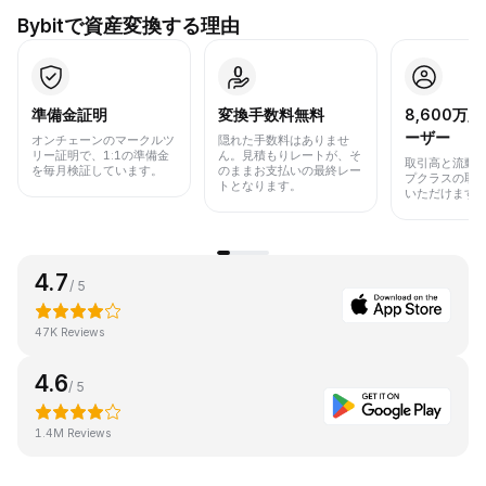
Bybitで資産変換する理由
準備金証明
変換手数料無料
8,600万
ーザー
オンチェーンのマークルツ
隠れた手数料はありませ
リー証明で、1:1の準備金
ん。見積もりレートが、そ
取引高と流動
を毎月検証しています。
のままお支払いの最終レー
プクラスの取
トとなります。
いただけます
4.7
/ 5
47K Reviews
4.6
/ 5
1.4M Reviews