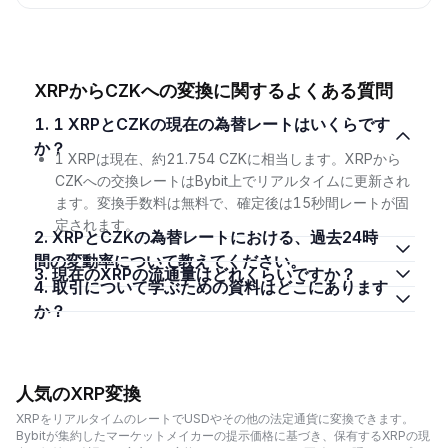
XRPからCZKへの変換に関するよくある質問
1. 1 XRPとCZKの現在の為替レートはいくらです
か？
1 XRPは現在、約21.754 CZKに相当します。XRPから
CZKへの交換レートはBybit上でリアルタイムに更新され
ます。変換手数料は無料で、確定後は15秒間レートが固
定されます。
2. XRPとCZKの為替レートにおける、過去24時
間の変動率について教えてください。
3. 現在のXRPの流通量はどれくらいですか？
4. 取引について学ぶための資料はどこにあります
か？
人気のXRP変換
XRPをリアルタイムのレートでUSDやその他の法定通貨に変換できます。
Bybitが集約したマーケットメイカーの提示価格に基づき、保有するXRPの現