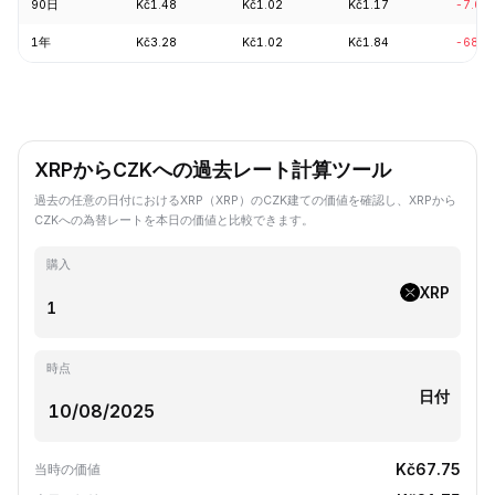
90日
Kč1.48
Kč1.02
Kč1.17
-7.02
1年
Kč3.28
Kč1.02
Kč1.84
-68.2
XRPからCZKへの過去レート計算ツール
過去の任意の日付におけるXRP（XRP）のCZK建ての価値を確認し、XRPから
CZKへの為替レートを本日の価値と比較できます。
購入
XRP
時点
日付
Kč67.75
当時の価値