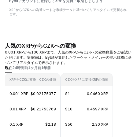
Bybitアカウントに登録してXRPを売買・取引しましょう
XRPからCZKへの為替レートは市場データに基づいてリアルタイムで更新され
ます。
人気のXRPからCZKへの変換
0.001 XRPから100 XRPまで、人気のXRPからCZKへの変換数量をご確認い
ただけます。変換額は、Bybitが集約したマーケットメイカーの提示価格に基
づいてリアルタイムで表示されます。
現在
24時間前
1ヶ月前
1年前
XRPをCZKに変換
CZKの価値
CZKをXRPに変換
XRPの価値
0.001 XRP
$0.02175377
$1
0.0460 XRP
0.01 XRP
$0.21753769
$10
0.4597 XRP
0.1 XRP
$2.18
$50
2.30 XRP