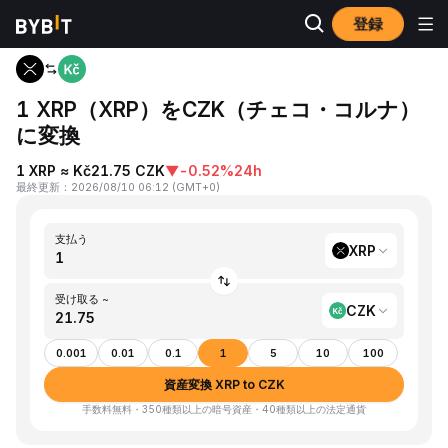
登録
ホーム
XRP to CZK
1 XRP（XRP）をCZK（チェコ・コルナ）
に変換
1 XRP ≈ Kč21.75 CZK
▼
-0.52%
24h
最終更新
：
2026/08/10 06:12
(
GMT+0
)
支払う
XRP
受け取る ~
CZK
0.001
0.01
0.1
1
5
10
100
資産変換 XRP to CZK
手数料無料・350種類以上の暗号資産・40種類以上の法定通貨