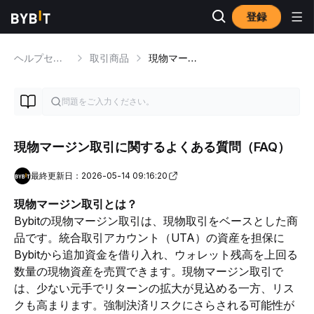
登録
ヘルプセンター
取引商品
現物マージン取引
現物マージン取引に関するよくある質問（FAQ）
最終更新日：2026-05-14 09:16:20
現物
マージン取引とは？
Bybitの
現物
マージン取引は、現物取引をベースとした商
品です。統合取引アカウント（UTA）
の資産を担保に
Bybitから追加資金を借り入れ
、ウォレット残高を上回る
数量の現物資産を売買
できます。
現物
マージン取引で
は、少ない元手でリターンの拡大が見込める一方、リス
クも高まります
。強制決済リスクにさらされる可能性が