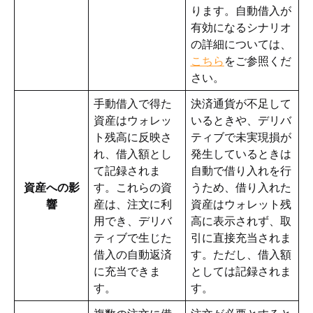
ります。自動借入が
有効になるシナリオ
の詳細については、
こちら
をご参照くだ
さい。
手動借入で得た
決済通貨が不足して
資産はウォレッ
いるときや、デリバ
ト残高に反映さ
ティブで未実現損が
れ、借入額とし
発生しているときは
て記録されま
自動で借り入れを行
資産への影
す。これらの資
うため、借り入れた
響
産は、注文に利
資産はウォレット残
用でき、デリバ
高に表示されず、取
ティブで生じた
引に直接充当されま
借入の自動返済
す。ただし、借入額
に充当できま
としては記録されま
す。
す。