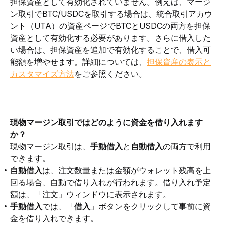
担保資産として有効化されていません。例えば、マージ
ン取引でBTC/USDCを取引する場合は、統合取引アカウ
ント（UTA）の資産ページでBTCとUSDCの両方を担保
資産として有効化する必要があります。さらに借入した
い場合は、担保資産を追加で有効化することで、借入可
能額を増やせます。詳細については、
担保資産の表示と
カスタマイズ方法
をご参照ください。
現物
マージン取引ではどのように資金を借り入れます
か？
現物マージン取引は、
手動借入
と
自動借入
の両方で利用
できます。
自動借入
は、注文数量または金額がウォレット残高を上
回る場合、自動で借り入れが行われます。借り入れ予定
額は、「注文」ウィンドウに表示されます。
手動借入
では、「
借入
」ボタンをクリックして事前に資
金を借り入れできます。