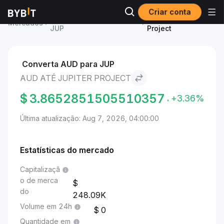
Criar conta
Preço de Jupiter Project
AUD to Jupiter
Mercados
JUP
Project
Converta AUD para JUP
AUD ATÉ JUPITER PROJECT
$
3.8652851505510357
+3.36%
Última atualização: Aug 7, 2026, 04:00:00
Estatísticas do mercado
Capitalizaçã
o de merca
do
248.09K
Volume em 24h
0
Quantidade em