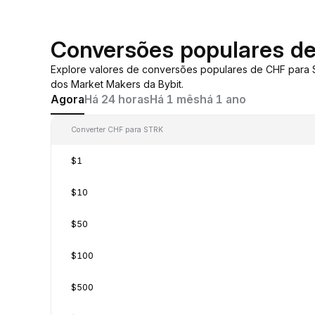
Conversões populares d
Explore valores de conversões populares de CHF para
dos Market Makers da Bybit.
Agora
Há 24 horas
Há 1 mês
há 1 ano
Converter CHF para STRK
$1
$10
$50
$100
$500