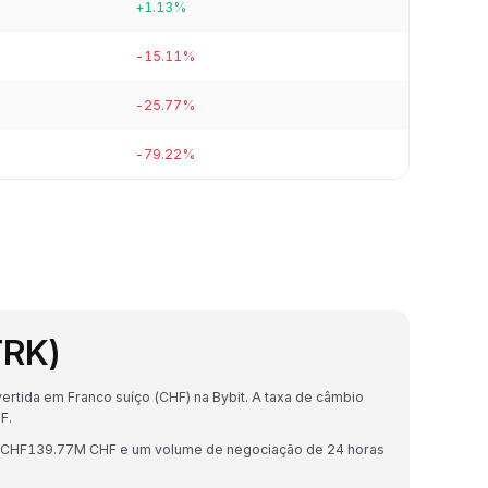
+1.13%
-15.11%
-25.77%
-79.22%
TRK)
rtida em Franco suíço (CHF) na Bybit. A taxa de câmbio
F.
e CHF139.77M CHF e um volume de negociação de 24 horas