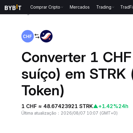
Comprar Cripto
Mercados
Trading
TradFi
Página inicial
CHF to STRK
Converter 1 CHF
suíço) em STRK 
Token)
1 CHF ≈ 48.67423921 STRK
▲
+1.42%
24h
Última atualização
：
2026/08/07 10:07
(
GMT+0
)