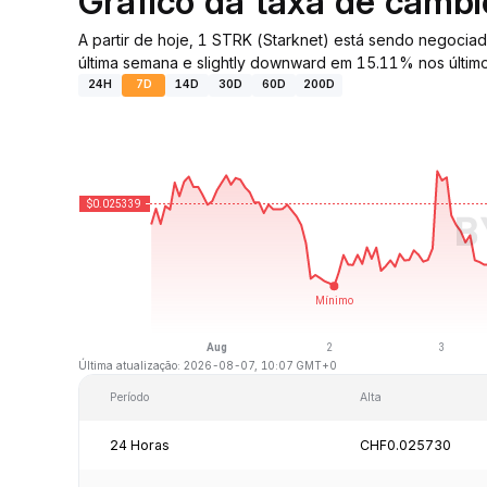
Gráfico da taxa de câmb
A partir de hoje, 1 STRK (Starknet) está sendo negoc
última semana e slightly downward em 15.11% nos último
24H
7D
14D
30D
60D
200D
Última atualização: 2026-08-07, 10:07 GMT+0
Período
Alta
24 Horas
CHF0.025730