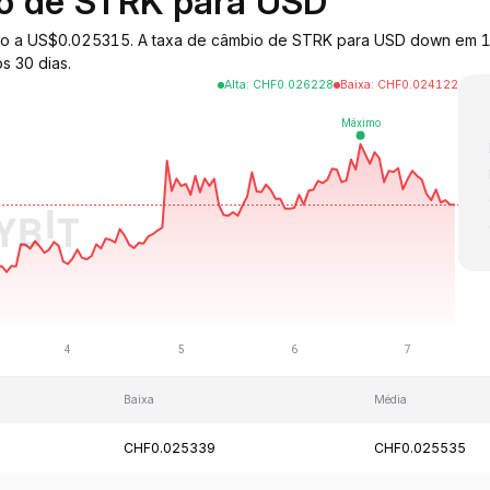
io de STRK para USD
iado a US$0.025315. A taxa de câmbio de STRK para USD down em 1
s 30 dias.
Alta
:
CHF
0.026228
Baixa
:
CHF
0.024122
Baixa
Média
CHF0.025339
CHF0.025535