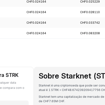
CHF0.024164
CHF0.025229
CHF0.024164
CHF0.028110
CHF0.024164
CHF0.033742
CHF0.024164
CHF0.083208
Sobre Starknet (S
ara STRK
alquer data
Starknet é uma criptomoeda que pode ser conve
se compara com o
atual é 1 STRK = CHF48.674239209417756 CH
Starknet tem uma capitalização de mercado d
de CHF7.65M CHF.