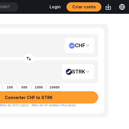
Criar conta
Login
/USDT
CHF
STRK
100
500
1000
10000
Converter CHF to STRK
 Mais de 350 criptos · Mais de 40 moedas fiduciárias