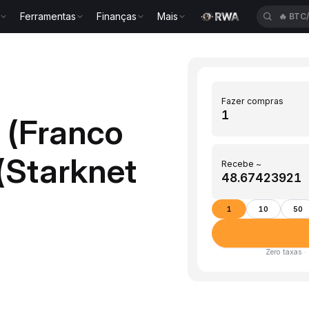
Ferramentas
Finanças
Mais
🔥
BTC
Fazer compras
 (Franco
(Starknet
Recebe ~
1
10
50
Zero taxas ·