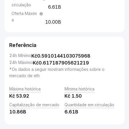
circulação
6.61B
Oferta Máxim
a
10.00B
Referência
24h Mínimo
Kč
0.5910144103075968
24h Máximo
Kč
0.617187905621219
*Os dados a seguir mostram informações sobre o
mercado de eth
Máxima histórica
Mínima histórica
Kč
53.92
Kč
1.50
Capitalização de mercado
Quantidade em circulação
10.86B
6.61B