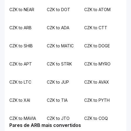
CZK to NEAR
CZK to DOT
CZK to ATOM
CZK to ARB
CZK to ADA
CZK to CTT
CZK to SHIB
CZK to MATIC
CZK to DOGE
CZK to APT
CZK to STRK
CZK to MYRO
CZK to LTC
CZK to JUP
CZK to AVAX
CZK to XAI
CZK to TIA
CZK to PYTH
CZK to MAVIA
CZK to JTO
CZK to COQ
Pares de ARB mais convertidos