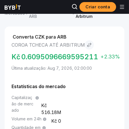
Criar conta
Preço de Arbitrum
Coroa Tcheca to
Mercados
ARB
Arbitrum
Converta CZK para ARB
COROA TCHECA ATÉ ARBITRUM
Kč
0.6095096669595211
+2.33%
Última atualização: Aug 7, 2026, 02:00:00
Estatísticas do mercado
Capitalizaç
ão de merc
ado
516.18M
Volume em 24h
0
Quantidade em