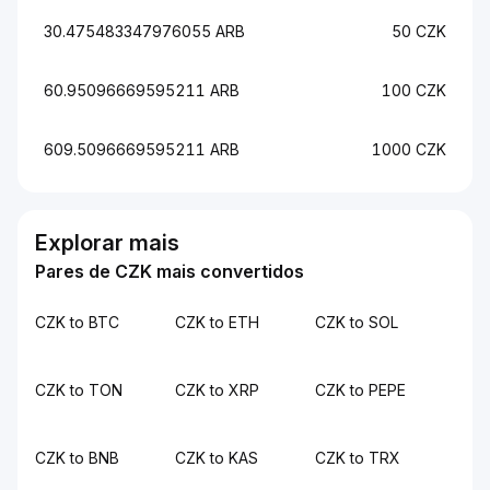
30.475483347976055 ARB
50 CZK
60.95096669595211 ARB
100 CZK
609.5096669595211 ARB
1000 CZK
Explorar mais
Pares de CZK mais convertidos
CZK to BTC
CZK to ETH
CZK to SOL
CZK to TON
CZK to XRP
CZK to PEPE
CZK to BNB
CZK to KAS
CZK to TRX