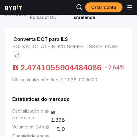
Criar conta
Preço de
Polkadot to Novo Shekel
Mercados
Polkadot DOT
israelense
Converta DOT para ILS
POLKADOT ATÉ NOVO SHEKEL ISRAELENSE
₪
2.4741055904484086
-2.64%
Última atualização: Aug 7, 2026, 00:00:00
Estatísticas do mercado
Capitalização d
e mercado
1.39B
Volume em 24h
0
Quantidade em