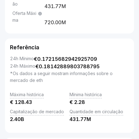
ão
431.77M
Oferta Máxi
ma
720.00M
Referência
24h Mínimo
€
0.17215682942925709
24h Máximo
€
0.18142889803788795
*Os dados a seguir mostram informações sobre o
mercado de eth
Máxima histórica
Mínima histórica
€
128.43
€
2.28
Capitalização de mercado
Quantidade em circulação
2.40B
431.77M