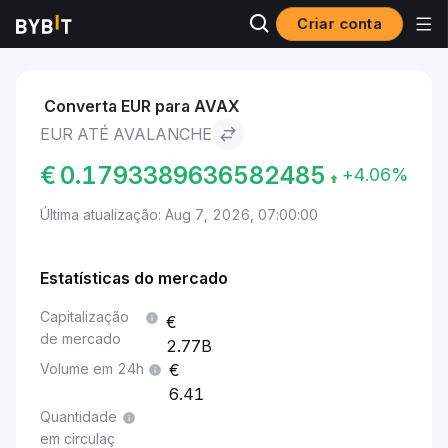
Criar conta
Mercados
Preço de Avalanche AVAX
EUR to Avalanche
Converta EUR para AVAX
EUR ATÉ AVALANCHE
€
0.1793389636582485
+4.06%
Última atualização: Aug 7, 2026, 07:00:00
Estatísticas do mercado
Capitalização
de mercado
2.77B
Volume em 24h
6.41
Quantidade
em circulaç