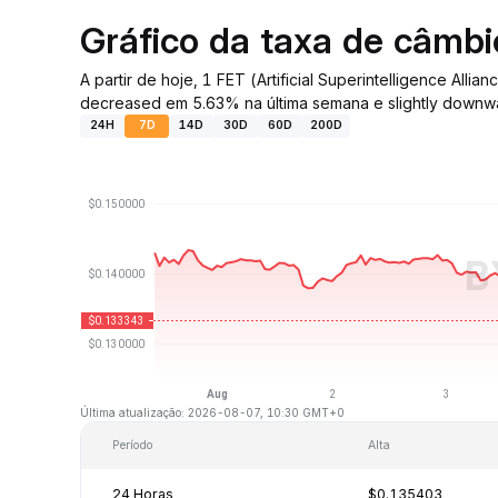
Gráfico da taxa de câmb
A partir de hoje, 1 FET (Artificial Superintelligence 
decreased em 5.63% na última semana e slightly downwa
24H
7D
14D
30D
60D
200D
Última atualização: 2026-08-07, 10:30 GMT+0
Período
Alta
24 Horas
$0.135403