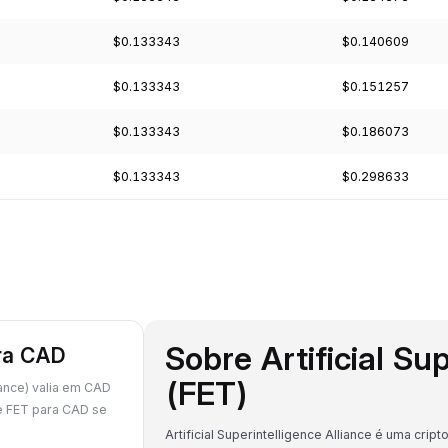
$0.133343
$0.140609
$0.133343
$0.151257
$0.133343
$0.186073
$0.133343
$0.298633
Sobre Artificial Su
ara CAD
(FET)
iance) valia em CAD
e FET para CAD se
Artificial Superintelligence Alliance é uma c