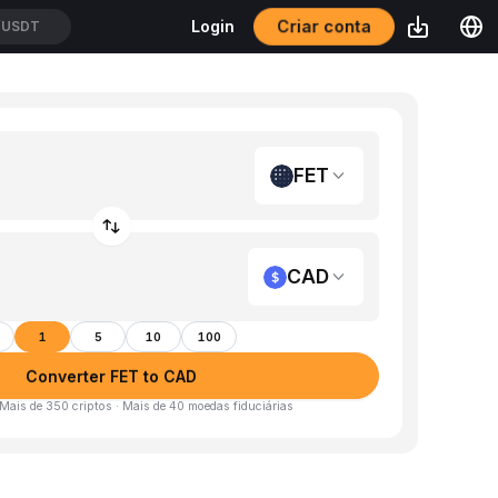
Criar conta
Login
/USDT
FET
CAD
1
5
10
100
Converter FET to CAD
 Mais de 350 criptos · Mais de 40 moedas fiduciárias