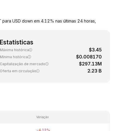
FET para USD down em 4.12% nas últimas 24 horas,
Estatísticas
$3.45
Máxima histórica
$0.008170
Mínima histórica
$297.13M
Capitalização de mercado
2.23 B
Oferta em circulação
Variação
-4.12%