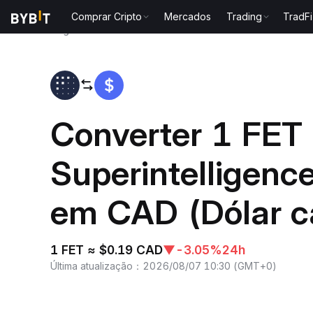
Comprar Cripto
Mercados
Trading
TradFi
Página inicial
FET to CAD
Converter 1 FET (
Superintelligence
em CAD (Dólar 
1 FET ≈ $0.19 CAD
▼
-3.05%
24h
Última atualização
：
2026/08/07 10:30
(
GMT+0
)