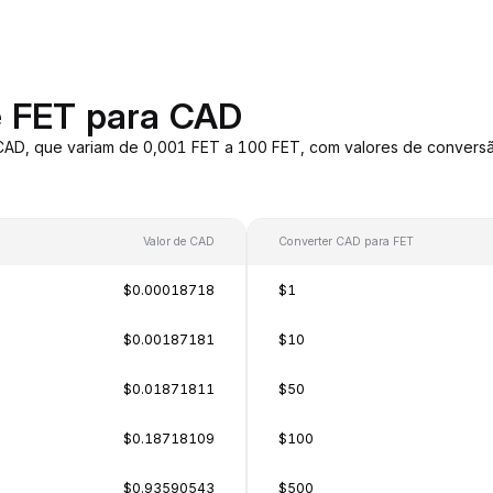
e FET para CAD
 CAD, que variam de 0,001 FET a 100 FET, com valores de conver
Valor de CAD
Converter CAD para FET
$0.00018718
$1
$0.00187181
$10
$0.01871811
$50
$0.18718109
$100
$0.93590543
$500