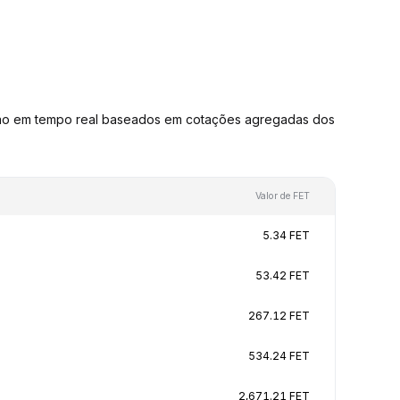
são em tempo real baseados em cotações agregadas dos
Valor de FET
5.34 FET
53.42 FET
267.12 FET
534.24 FET
2,671.21 FET