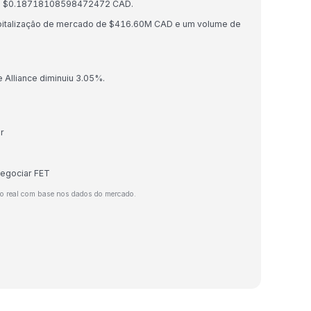
ET = $0.18718108598472472 CAD.
 capitalização de mercado de $416.60M CAD e um volume de
ce Alliance diminuiu 3.05%.
r
negociar FET
o real com base nos dados do mercado.