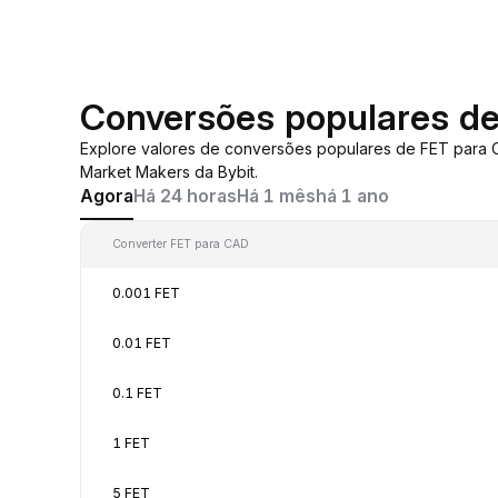
Conversões populares d
Explore valores de conversões populares de FET para
Market Makers da Bybit.
Agora
Há 24 horas
Há 1 mês
há 1 ano
Converter FET para CAD
0.001 FET
0.01 FET
0.1 FET
1 FET
5 FET