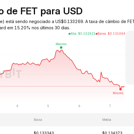
io de FET para USD
Alliance) está sendo negociado a US$0.133269. A taxa de câmbio de 
rd em 15.20% nos últimos 30 dias.
Alta
:
$
0.152621
Baixa
:
$
0.131694
Baixa
Média
$0.133343
$0.134373