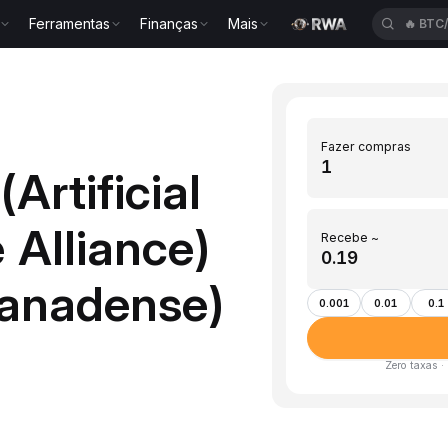
Ferramentas
Finanças
Mais
🔥
ETH
Fazer compras
Artificial
 Alliance)
Recebe ~
canadense)
0.001
0.01
0.1
Zero taxas ·