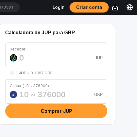
Criar conta
Login
T/USDT
Calculadora de JUP para GBP
Receber
JUP
1 JUP ≈ 0.1387 GBP
Gastar (10 ~ 376000)
GBP
£
Comprar JUP