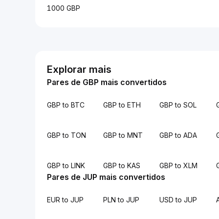
1000 GBP
Explorar mais
Pares de GBP mais convertidos
GBP to BTC
GBP to ETH
GBP to SOL
GBP to TON
GBP to MNT
GBP to ADA
GBP to LINK
GBP to KAS
GBP to XLM
Pares de JUP mais convertidos
EUR to JUP
PLN to JUP
USD to JUP