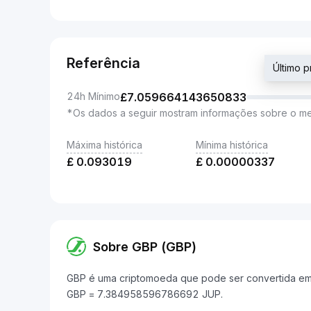
Referência
Último 
24h Mínimo
£
7.059664143650833
*Os dados a seguir mostram informações sobre o m
Máxima histórica
Mínima histórica
£
0.093019
£
0.00000337
Sobre GBP (GBP)
GBP é uma criptomoeda que pode ser convertida em Ju
GBP = 7.384958596786692 JUP.