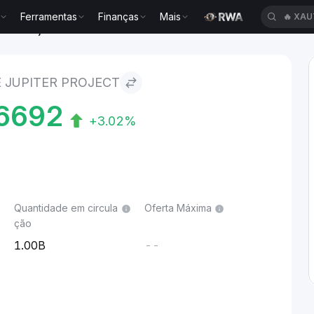
Ferramentas
Finanças
Mais
🔥
XAU
iter Project
É JUPITER PROJECT
6692
+3.02%
Quantidade em circula
Oferta Máxima
ção
1.00B
--