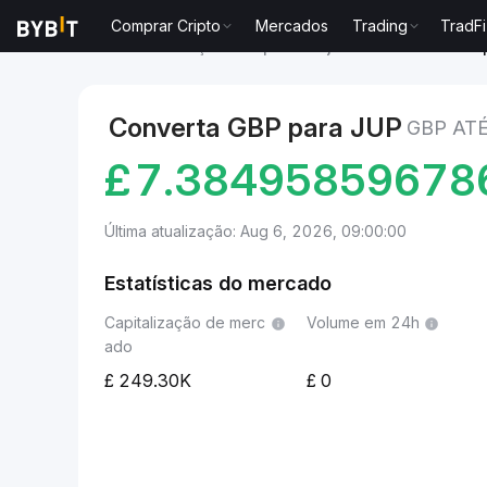
Comprar Cripto
Mercados
Trading
TradFi
Mercados
Preço de Jupiter Project JUP
GBP to Jup
Converta GBP para JUP
GBP AT
£
7.38495859678
Última atualização: Aug 6, 2026, 09:00:00
Estatísticas do mercado
Capitalização de merc
Volume em 24h
ado
249.30K
0