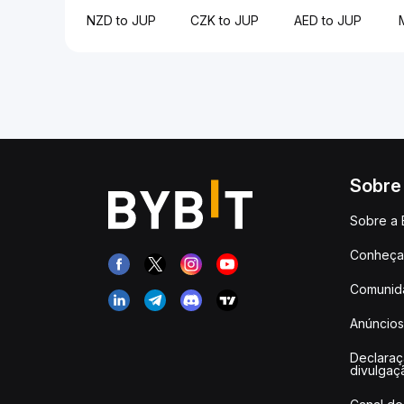
NZD to JUP
CZK to JUP
AED to JUP
Sobre
Sobre a 
Conheça 
Comunid
Anúncios
Declara
divulgaç