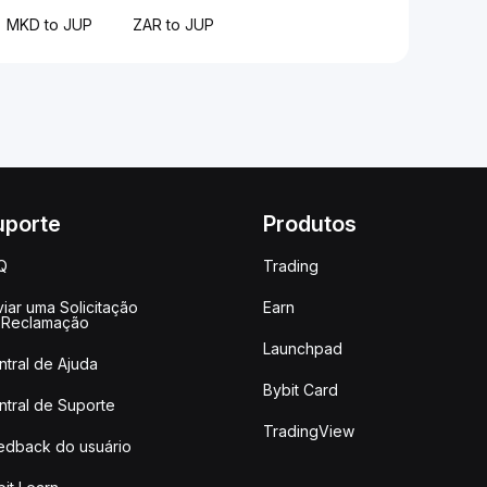
MKD to JUP
ZAR to JUP
uporte
Produtos
Q
Trading
iar uma Solicitação
Earn
 Reclamação
Launchpad
ntral de Ajuda
Bybit Card
ntral de Suporte
TradingView
edback do usuário