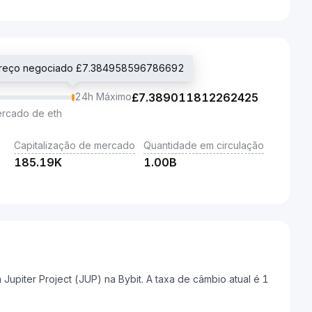
preço negociado £7.384958596786692
24h Máximo
£
7.389011812262425
ercado de eth
Capitalização de mercado
Quantidade em circulação
185.19K
1.00B
piter Project (JUP) na Bybit. A taxa de câmbio atual é 1