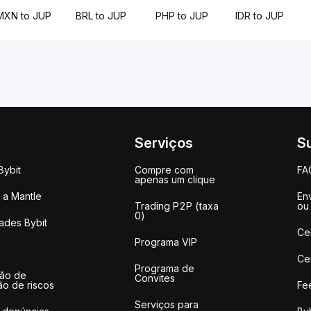
MXN to JUP
BRL to JUP
PHP to JUP
IDR to JUP
Serviços
S
Bybit
Compre com
FA
apenas um clique
a Mantle
Env
Trading P2P (taxa
ou
0)
ades Bybit
Ce
Programa VIP
Ce
Programa de
ção de
Convites
ão de riscos
Fe
Serviços para