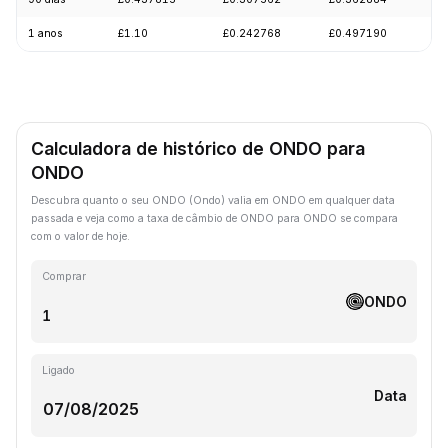
1 anos
£1.10
£0.242768
£0.497190
-
Calculadora de histórico de ONDO para
ONDO
Descubra quanto o seu ONDO (Ondo) valia em ONDO em qualquer data
passada e veja como a taxa de câmbio de ONDO para ONDO se compara
com o valor de hoje.
Comprar
ONDO
Ligado
Data