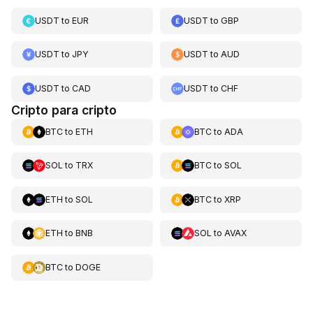
USDT
to
EUR
USDT
to
GBP
USDT
to
JPY
USDT
to
AUD
USDT
to
CAD
USDT
to
CHF
Cripto para cripto
BTC
to
ETH
BTC
to
ADA
SOL
to
TRX
BTC
to
SOL
ETH
to
SOL
BTC
to
XRP
ETH
to
BNB
SOL
to
AVAX
BTC
to
DOGE