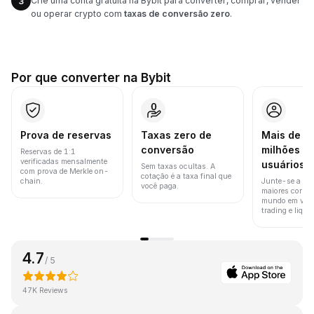
Crie uma conta gratuita na Bybit para converter, comprar, vender
3
ou operar crypto com
taxas de conversão zero
.
Por que converter na Bybit
Prova de reservas
Taxas zero de
Mais de 8
conversão
milhões d
Reservas de 1:1
verificadas mensalmente
usuários
Sem taxas ocultas. A
com prova de Merkle on-
cotação é a taxa final que
chain.
Junte-se a um
você paga.
maiores corret
mundo em vol
trading e liquid
4.7
/ 5
47K Reviews