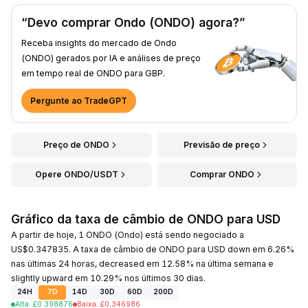
“Devo comprar Ondo (ONDO) agora?”
Receba insights do mercado de Ondo
(ONDO) gerados por IA e análises de preço
em tempo real de ONDO para GBP.
Pergunte ao TradeGPT
Preço de ONDO
Previsão de preço
Opere ONDO/USDT
Comprar ONDO
Gráfico da taxa de câmbio de ONDO para USD
A partir de hoje, 1 ONDO (Ondo) está sendo negociado a
US$0.347835. A taxa de câmbio de ONDO para USD down em 6.26%
nas últimas 24 horas, decreased em 12.58% na última semana e
slightly upward em 10.29% nos últimos 30 dias.
24H
7D
14D
30D
60D
200D
Alta
:
£
0.398876
Baixa
:
£
0.346986