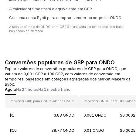
A calculadora mostrará o equivalente em GBP
Crie uma conta Bybit para comprar, vender ou negociar ONDO
A taxa de câmbio de ONDO para GBP é atualizada em tempo real com base
nos dados do mercado.
Conversões populares de GBP para ONDO
Explore valores de conversões populares de GBP para ONDO, que
variam de 0,001 GBP a 100 GBP, com valores de conversão em
tempo real baseados em cotações agregadas dos Market Makers da
Bybit.
Agora
Há 24 horas
Há 1 mês
há 1 ano
Converter GBP para ONDO
Valor de ONDO
Converter ONDO para GBP
Valor 
$1
3.88 ONDO
0.001 ONDO
$0.0002
$10
38.77 ONDO
0.01 ONDO
$0.0025