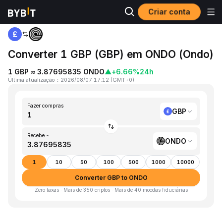
Criar conta
Página inicial
GBP to ONDO
Converter 1 GBP (GBP) em ONDO (Ondo)
1 GBP ≈ 3.87695835 ONDO
▲
+6.66%
24h
Última atualização
：
2026/08/07 17:12
(
GMT+0
)
Fazer compras
GBP
Recebe ~
ONDO
1
10
50
100
500
1000
10000
Converter GBP to ONDO
Zero taxas · Mais de 350 criptos · Mais de 40 moedas fiduciárias