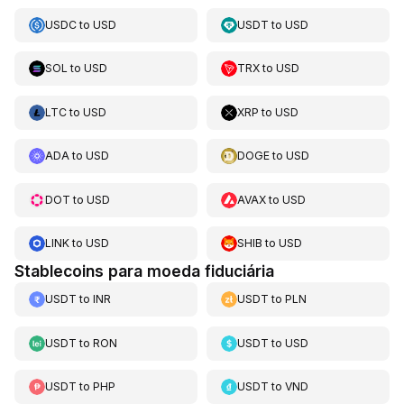
USDC
to
USD
USDT
to
USD
SOL
to
USD
TRX
to
USD
LTC
to
USD
XRP
to
USD
ADA
to
USD
DOGE
to
USD
DOT
to
USD
AVAX
to
USD
LINK
to
USD
SHIB
to
USD
Stablecoins para moeda fiduciária
USDT
to
INR
USDT
to
PLN
USDT
to
RON
USDT
to
USD
USDT
to
PHP
USDT
to
VND