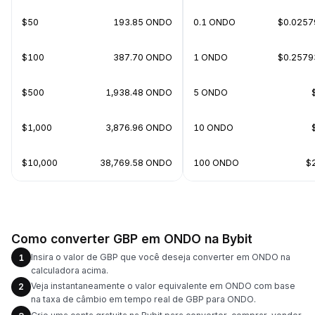
$50
193.85 ONDO
0.1 ONDO
$0.0257
$100
387.70 ONDO
1 ONDO
$0.2579
$500
1,938.48 ONDO
5 ONDO
$1,000
3,876.96 ONDO
10 ONDO
$10,000
38,769.58 ONDO
100 ONDO
$
Como converter GBP em ONDO na Bybit
Insira o valor de GBP que você deseja converter em ONDO na
1
calculadora acima.
Veja instantaneamente o valor equivalente em ONDO com base
2
na taxa de câmbio em tempo real de GBP para ONDO.