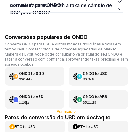
converter para ONDO?
5. Quais fatores afetam a taxa de câmbio de
GBP para ONDO?
Conversões populares de ONDO
Converta ONDO para USD e outras moedas fiduciárias a taxas em
tempo real. Com tecnologia de cotações agregadas de Market
Makers da Bybit, você pode consultar o valor atual do seu ONDO e
fazer a conversão com confiança, aproveitando taxas precisas e sem
spreads ocultos.
ONDO
to
SGD
ONDO
to
USD
S$0.445
$0.348
ONDO
to
AED
ONDO
to
ARS
د.إ1.28
$521.29
Ver mais
↓
Pares de conversão de USD em destaque
BTC
to
USD
ETH
to
USD