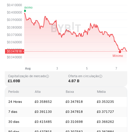
Última atualização: 2026-08-07, 17:12 GMT+0
Máxima histórica
Mínima histórica
£2.14
£0.082171
Capitalização de mercado
Oferta em circulação
£1.69B
4.87 B
Período
Alta
Baixa
Média
Va
24 Horas
£0.358652
£0.347818
£0.353235
-
7 dias
£0.391130
£0.347818
£0.371727
-
30 dias
£0.415485
£0.310698
£0.366262
+
90 dias
£0.437815
£0.307562
£0.362884
-