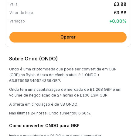
£3.88
Valia
£3.88
Valor de hoje
+
0.00
%
Variação
Operar
Sobre Ondo (ONDO)
Ondo é uma criptomoeda que pode ser convertida em GBP
(GBP) na Bybit. A taxa de câmbio atual é 1 ONDO =
£3.876958349524336 GBP.
Ondo tem uma capitalização de mercado de £1.26B GBP e um
volume de negociação de 24 horas de £100.13M GBP.
A oferta em circulação é de 5B ONDO.
Nas últimas 24 horas, Ondo aumentou 6.66%.
Como converter ONDO para GBP
Insira a quantidade de ONDO que deseja converter