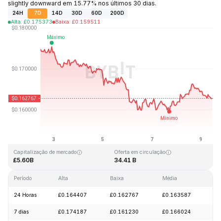
slightly downward em 15.77% nos últimos 30 dias.
24H
7D
14D
30D
60D
200D
Alta
:
£
0.175373
Baixa
:
£
0.159511
Última atualização: 2026-08-09, 10:50 GMT+0
Máxima histórica
Mínima histórica
£0.875563
£0.000476
Capitalização de mercado
Oferta em circulação
£5.60B
34.41 B
Período
Alta
Baixa
Média
Va
24 Horas
£0.164407
£0.162767
£0.163587
-
7 dias
£0.174187
£0.161230
£0.166024
-