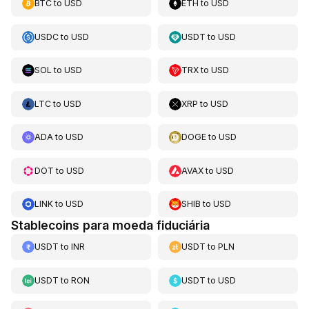
BTC
to
USD
ETH
to
USD
USDC
to
USD
USDT
to
USD
SOL
to
USD
TRX
to
USD
LTC
to
USD
XRP
to
USD
ADA
to
USD
DOGE
to
USD
DOT
to
USD
AVAX
to
USD
LINK
to
USD
SHIB
to
USD
Stablecoins para moeda fiduciária
USDT
to
INR
USDT
to
PLN
USDT
to
RON
USDT
to
USD