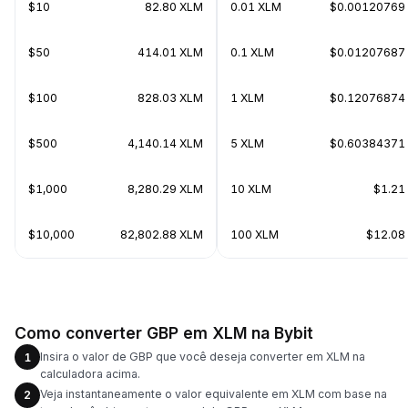
$10
82.80 XLM
0.01 XLM
$0.00120769
$50
414.01 XLM
0.1 XLM
$0.01207687
$100
828.03 XLM
1 XLM
$0.12076874
$500
4,140.14 XLM
5 XLM
$0.60384371
$1,000
8,280.29 XLM
10 XLM
$1.21
$10,000
82,802.88 XLM
100 XLM
$12.08
Como converter GBP em XLM na Bybit
Insira o valor de GBP que você deseja converter em XLM na
1
calculadora acima.
Veja instantaneamente o valor equivalente em XLM com base na
2