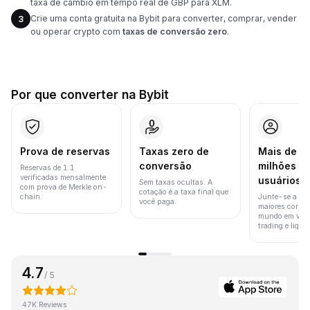
taxa de câmbio em tempo real de GBP para XLM.
Crie uma conta gratuita na Bybit para converter, comprar, vender
3
ou operar crypto com
taxas de conversão zero
.
Por que converter na Bybit
Prova de reservas
Taxas zero de
Mais de 8
conversão
milhões d
Reservas de 1:1
verificadas mensalmente
usuários
Sem taxas ocultas. A
com prova de Merkle on-
cotação é a taxa final que
chain.
Junte-se a um
você paga.
maiores corret
mundo em vol
trading e liquid
4.7
/ 5
47K Reviews