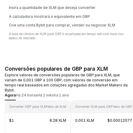
Insira a quantidade de XLM que deseja converter
A calculadora mostrará o equivalente em GBP
Crie uma conta Bybit para comprar, vender ou negociar XLM
A taxa de câmbio de XLM para GBP é atualizada em tempo real com base nos
dados do mercado.
Conversões populares de GBP para XLM
Explore valores de conversões populares de GBP para XLM, que
variam de 0,001 GBP a 100 GBP, com valores de conversão em
tempo real baseados em cotações agregadas dos Market Makers da
Bybit.
Agora
Há 24 horas
Há 1 mês
há 1 ano
Converter GBP para XLM
Valor de XLM
Converter XLM para GBP
Valor de GBP
$1
8.28 XLM
0.001 XLM
$0.00012077