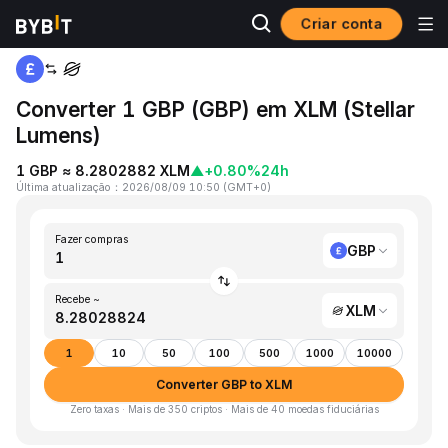
Criar conta
Página inicial
GBP to XLM
Converter 1 GBP (GBP) em XLM (Stellar
Lumens)
1 GBP ≈ 8.2802882 XLM
▲
+0.80%
24h
Última atualização
：
2026/08/09 10:50
(
GMT+0
)
Fazer compras
GBP
Recebe ~
XLM
1
10
50
100
500
1000
10000
Converter GBP to XLM
Zero taxas · Mais de 350 criptos · Mais de 40 moedas fiduciárias