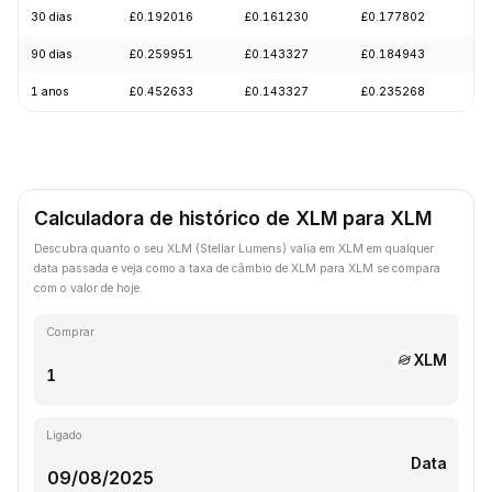
30 dias
£0.192016
£0.161230
£0.177802
-
90 dias
£0.259951
£0.143327
£0.184943
-
1 anos
£0.452633
£0.143327
£0.235268
-
Calculadora de histórico de XLM para XLM
Descubra quanto o seu XLM (Stellar Lumens) valia em XLM em qualquer
data passada e veja como a taxa de câmbio de XLM para XLM se compara
com o valor de hoje.
Comprar
XLM
Ligado
Data