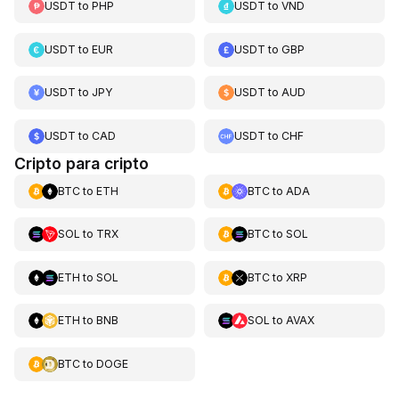
USDT
to
PHP
USDT
to
VND
USDT
to
EUR
USDT
to
GBP
USDT
to
JPY
USDT
to
AUD
USDT
to
CAD
USDT
to
CHF
Cripto para cripto
BTC
to
ETH
BTC
to
ADA
SOL
to
TRX
BTC
to
SOL
ETH
to
SOL
BTC
to
XRP
ETH
to
BNB
SOL
to
AVAX
BTC
to
DOGE