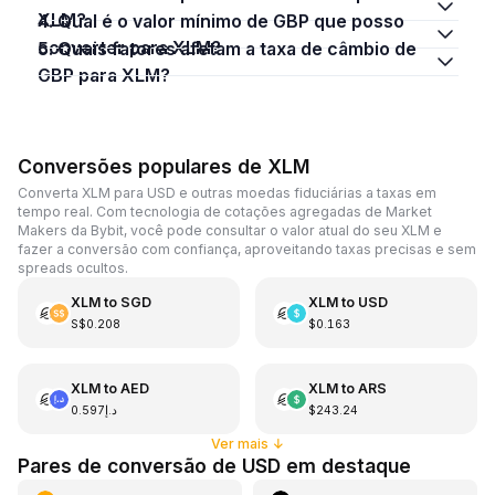
XLM?
4. Qual é o valor mínimo de GBP que posso
converter para XLM?
5. Quais fatores afetam a taxa de câmbio de
GBP para XLM?
Conversões populares de XLM
Converta XLM para USD e outras moedas fiduciárias a taxas em
tempo real. Com tecnologia de cotações agregadas de Market
Makers da Bybit, você pode consultar o valor atual do seu XLM e
fazer a conversão com confiança, aproveitando taxas precisas e sem
spreads ocultos.
XLM
to
SGD
XLM
to
USD
S$0.208
$0.163
XLM
to
AED
XLM
to
ARS
د.إ0.597
$243.24
Ver mais
↓
Pares de conversão de USD em destaque