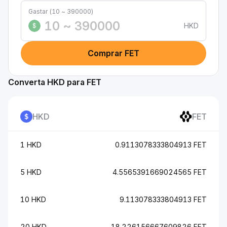
Gastar (10 ~ 390000)
HKD
$
Comprar FET
Converta HKD para FET
HKD
FET
1 HKD
0.9113078333804913 FET
5 HKD
4.5565391669024565 FET
10 HKD
9.113078333804913 FET
20 HKD
18.226156667609826 FET