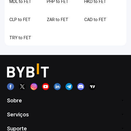
MDL to FET
PHP to FET
HKD to FET
CLP to FET
ZAR to FET
CAD to FET
TRY to FET
Sobre
Serviços
Suporte