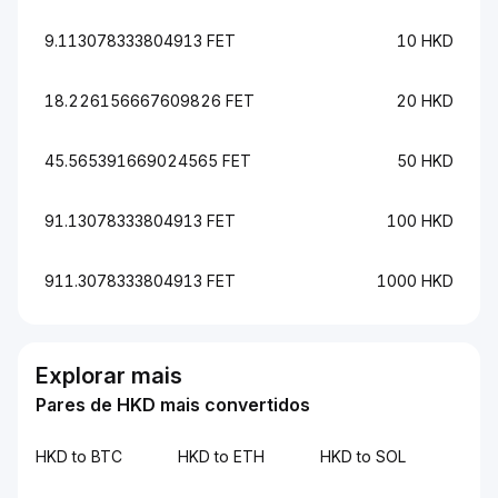
9.113078333804913 FET
10 HKD
18.226156667609826 FET
20 HKD
45.565391669024565 FET
50 HKD
91.13078333804913 FET
100 HKD
911.3078333804913 FET
1000 HKD
Explorar mais
Pares de HKD mais convertidos
HKD to BTC
HKD to ETH
HKD to SOL