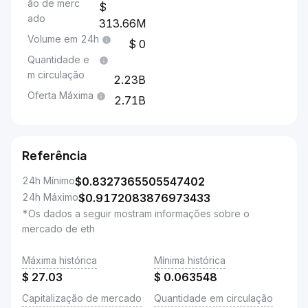
ão de merc
ado
313.66M
Volume em 24h
0
Quantidade e
m circulação
2.23B
Oferta Máxima
2.71B
Referência
24h Mínimo
$
0.8327365505547402
24h Máximo
$
0.9172083876973433
*Os dados a seguir mostram informações sobre o
mercado de eth
Máxima histórica
Mínima histórica
$
27.03
$
0.063548
Capitalização de mercado
Quantidade em circulação