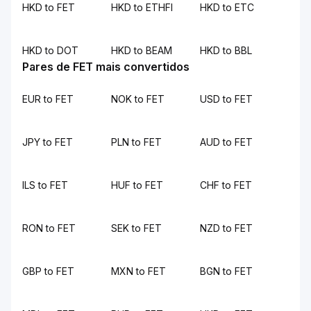
HKD to FET
HKD to ETHFI
HKD to ETC
HKD to DOT
HKD to BEAM
HKD to BBL
Pares de FET mais convertidos
EUR to FET
NOK to FET
USD to FET
JPY to FET
PLN to FET
AUD to FET
ILS to FET
HUF to FET
CHF to FET
RON to FET
SEK to FET
NZD to FET
GBP to FET
MXN to FET
BGN to FET