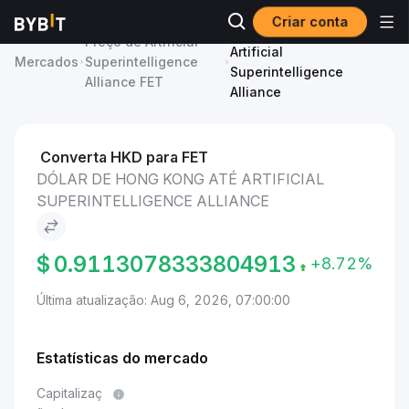
Criar conta
Dólar de Hong Kong to
Preço de Artificial
Artificial
Mercados
Superintelligence
Superintelligence
Alliance FET
Alliance
Converta HKD para FET
DÓLAR DE HONG KONG ATÉ ARTIFICIAL
SUPERINTELLIGENCE ALLIANCE
$
0.9113078333804913
+8.72%
Última atualização: Aug 6, 2026, 07:00:00
Estatísticas do mercado
Capitalizaç