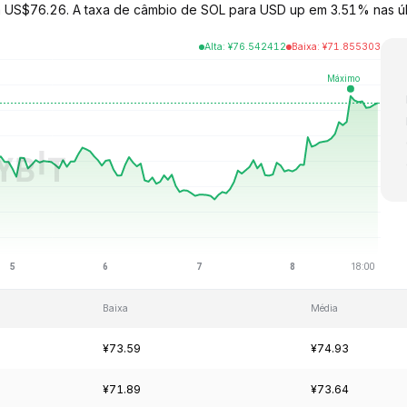
 a US$76.26. A taxa de câmbio de SOL para USD up em 3.51% nas úl
Alta
:
¥
76.542412
Baixa
:
¥
71.855303
Baixa
Média
¥73.59
¥74.93
¥71.89
¥73.64