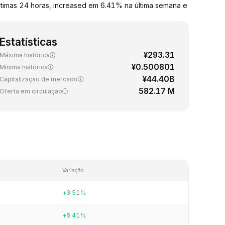
timas 24 horas, increased em 6.41% na última semana e
Estatísticas
¥293.31
Máxima histórica
¥0.500801
Mínima histórica
¥44.40B
Capitalização de mercado
582.17 M
Oferta em circulação
Variação
+3.51%
+6.41%