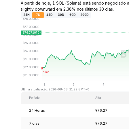
A partir de hoje, 1 SOL (Solana) está sendo negociado
slightly downward em 2.38% nos últimos 30 dias.
24H
7D
14D
30D
60D
200D
Última atualização: 2026-08-08, 21:29 GMT+0
Período
Alta
24 Horas
¥76.27
7 dias
¥76.27