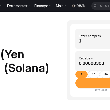
Ferramentas
Finanças
Mais
🔥
TUT
Fazer compras
 (Yen
Recebe ~
 (Solana)
1
10
50
Zero taxas ·