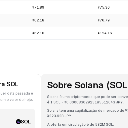
¥71.89
¥75.30
¥62.18
¥76.79
¥62.18
¥124.16
Sobre Solana (SOL
ara SOL
quer data passada e
Solana é uma criptomoeda que pode ser convert
om o valor de hoje.
é 1 SOL = ¥0.00008302923185512643 JPY.
Solana tem uma capitalização de mercado de 
¥223.62B JPY.
SOL
A oferta em circulação é de 582M SOL.