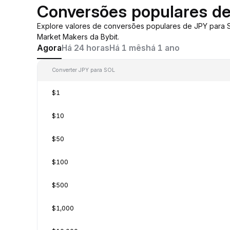
Conversões populares d
Explore valores de conversões populares de JPY para
Market Makers da Bybit.
Agora
Há 24 horas
Há 1 mês
há 1 ano
Converter JPY para SOL
$1
$10
$50
$100
$500
$1,000