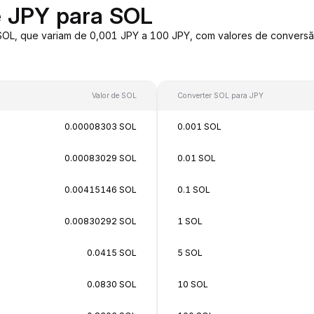
e JPY para SOL
 SOL, que variam de 0,001 JPY a 100 JPY, com valores de conver
Valor de SOL
Converter SOL para JPY
0.00008303 SOL
0.001 SOL
0.00083029 SOL
0.01 SOL
0.00415146 SOL
0.1 SOL
0.00830292 SOL
1 SOL
0.0415 SOL
5 SOL
0.0830 SOL
10 SOL