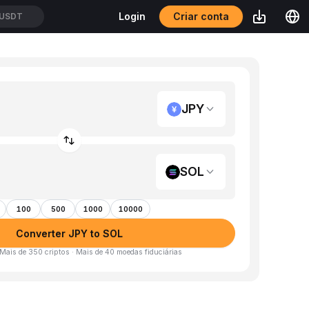
Criar conta
Login
USDT
JPY
SOL
100
500
1000
10000
Converter JPY to SOL
 Mais de 350 criptos · Mais de 40 moedas fiduciárias