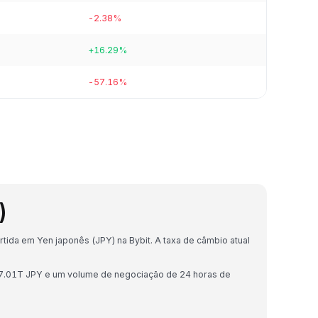
-2.38%
+16.29%
-57.16%
)
ida em Yen japonês (JPY) na Bybit. A taxa de câmbio atual
¥7.01T JPY e um volume de negociação de 24 horas de