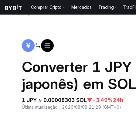
Comprar Cripto
Mercados
Trading
TradFi
Página inicial
JPY to SOL
Converter 1 JPY
japonês) em SOL
1 JPY ≈ 0.00008303 SOL
▼
-3.49%
24h
Última atualização
：
2026/08/08 21:29
(
GMT+0
)