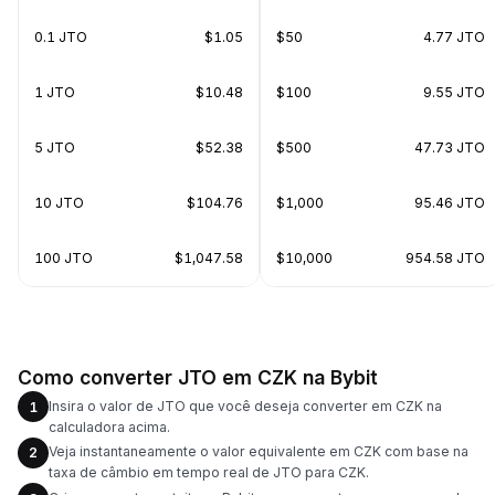
0.1 JTO
$1.05
$50
4.77 JTO
1 JTO
$10.48
$100
9.55 JTO
5 JTO
$52.38
$500
47.73 JTO
10 JTO
$104.76
$1,000
95.46 JTO
100 JTO
$1,047.58
$10,000
954.58 JTO
Como converter JTO em CZK na Bybit
Insira o valor de JTO que você deseja converter em CZK na
1
calculadora acima.
Veja instantaneamente o valor equivalente em CZK com base na
2
taxa de câmbio em tempo real de JTO para CZK.