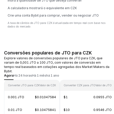
Insira a quantidade de JTO que deseja converter
A calculadora mostrará o equivalente em CZK
Crie uma conta Bybit para comprar, vender ou negociar JTO
A taxa de câmbio de JTO para CZK é atualizada em tempo real com base nos
dados do mercado.
Conversões populares de JTO para CZK
Explore valores de conversões populares de JTO para CZK, que
variam de 0,001 JTO a 100 JTO, com valores de conversão em
tempo real baseados em cotações agregadas dos Market Makers da
Bybit.
Agora
Há 24 horas
Há 1 mês
há 1 ano
Converter JTO para CZK
Valor de CZK
Converter CZK para JTO
Valor de JTO
0.001 JTO
$0.01047584
$1
0.0955 JTO
0.01 JTO
$0.10475841
$10
0.9546 JTO