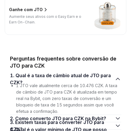
Ganhe com JTO
Aumente seus ativos com o Easy Earn e o
Earn On-Chain.
Perguntas frequentes sobre conversão de
JTO para CZK
1. Qual é a taxa de câmbio atual de JTO para
CZK?
1 JTO vale atualmente cerca de 10.476 CZK. A taxa
de câmbio de JTO para CZK é atualizada em tempo
real na Bybit, com zero taxas de conversão e um
bloqueio de taxa de 15 segundos assim que você
efetua a confirmação.
2. Como converto JTO para CZK na Bybit?
3. Existem taxas para converter JTO para
CZK?
4. Qual é o valor mínimo de JTO que posso