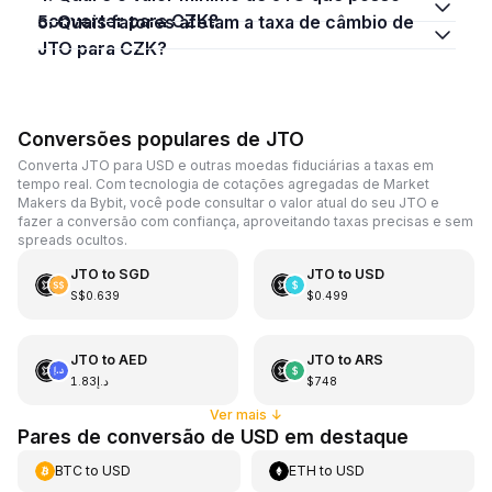
converter para CZK?
5. Quais fatores afetam a taxa de câmbio de
JTO para CZK?
Conversões populares de JTO
Converta JTO para USD e outras moedas fiduciárias a taxas em
tempo real. Com tecnologia de cotações agregadas de Market
Makers da Bybit, você pode consultar o valor atual do seu JTO e
fazer a conversão com confiança, aproveitando taxas precisas e sem
spreads ocultos.
JTO
to
SGD
JTO
to
USD
S$0.639
$0.499
JTO
to
AED
JTO
to
ARS
د.إ1.83
$748
Ver mais
↓
Pares de conversão de USD em destaque
BTC
to
USD
ETH
to
USD