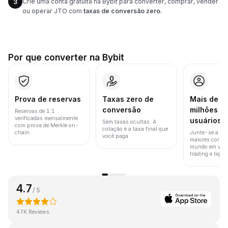
Crie uma conta gratuita na Bybit para converter, comprar, vender
3
ou operar JTO com
taxas de conversão zero
.
Por que converter na Bybit
Prova de reservas
Taxas zero de
Mais de 8
conversão
milhões d
Reservas de 1:1
verificadas mensalmente
usuários
Sem taxas ocultas. A
com prova de Merkle on-
cotação é a taxa final que
chain.
Junte-se a um
você paga.
maiores corret
mundo em vol
trading e liquid
4.7
/ 5
47K Reviews