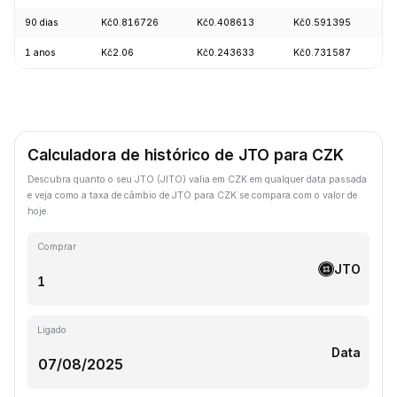
90 dias
Kč0.816726
Kč0.408613
Kč0.591395
-
1 anos
Kč2.06
Kč0.243633
Kč0.731587
-
Calculadora de histórico de JTO para CZK
Descubra quanto o seu JTO (JITO) valia em CZK em qualquer data passada
e veja como a taxa de câmbio de JTO para CZK se compara com o valor de
hoje.
Comprar
JTO
Ligado
Data