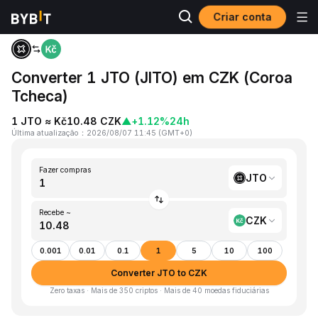
Criar conta
Página inicial
JTO to CZK
Converter 1 JTO (JITO) em CZK (Coroa
Tcheca)
1 JTO ≈ Kč10.48 CZK
▲
+1.12%
24h
Última atualização
：
2026/08/07 11:45
(
GMT+0
)
Fazer compras
JTO
Recebe ~
CZK
0.001
0.01
0.1
1
5
10
100
Converter JTO to CZK
Zero taxas · Mais de 350 criptos · Mais de 40 moedas fiduciárias