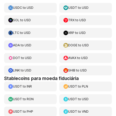
USDC
to
USD
USDT
to
USD
SOL
to
USD
TRX
to
USD
LTC
to
USD
XRP
to
USD
ADA
to
USD
DOGE
to
USD
DOT
to
USD
AVAX
to
USD
LINK
to
USD
SHIB
to
USD
Stablecoins para moeda fiduciária
USDT
to
INR
USDT
to
PLN
USDT
to
RON
USDT
to
USD
USDT
to
PHP
USDT
to
VND