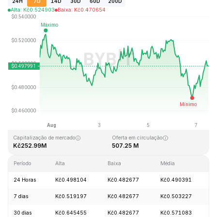
24H
7D
14D
30D
60D
200D
Alta
:
Kč
0.524903
Baixa
:
Kč
0.470654
Última atualização: 2026-08-07, 11:45 GMT+0
Máxima histórica
Mínima histórica
Kč6.01
Kč0.218137
Capitalização de mercado
Oferta em circulação
Kč252.99M
507.25 M
Período
Alta
Baixa
Média
V
24 Horas
Kč0.498104
Kč0.482677
Kč0.490391
+
7 dias
Kč0.519197
Kč0.482677
Kč0.503227
-
30 dias
Kč0.645455
Kč0.482677
Kč0.571083
-