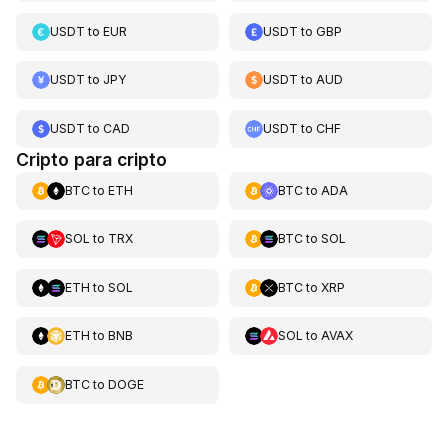
USDT
to
EUR
USDT
to
GBP
USDT
to
JPY
USDT
to
AUD
USDT
to
CAD
USDT
to
CHF
Cripto para cripto
BTC
to
ETH
BTC
to
ADA
SOL
to
TRX
BTC
to
SOL
ETH
to
SOL
BTC
to
XRP
ETH
to
BNB
SOL
to
AVAX
BTC
to
DOGE