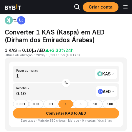
Criar conta
Página inicial
KAS to AED
Converter 1 KAS (Kaspa) em AED
(Dirham dos Emirados Árabes)
1 KAS ≈ د.إ0.10 AED
▲
+3.30%
24h
Última atualização
：
2026/08/08 11:56
(
GMT+0
)
Fazer compras
KAS
Recebe ~
AED
0.001
0.01
0.1
1
5
10
100
Converter KAS to AED
Zero taxas · Mais de 350 criptos · Mais de 40 moedas fiduciárias