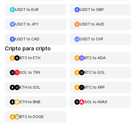
USDT
to
EUR
USDT
to
GBP
USDT
to
JPY
USDT
to
AUD
USDT
to
CAD
USDT
to
CHF
Cripto para cripto
BTC
to
ETH
BTC
to
ADA
SOL
to
TRX
BTC
to
SOL
ETH
to
SOL
BTC
to
XRP
ETH
to
BNB
SOL
to
AVAX
BTC
to
DOGE