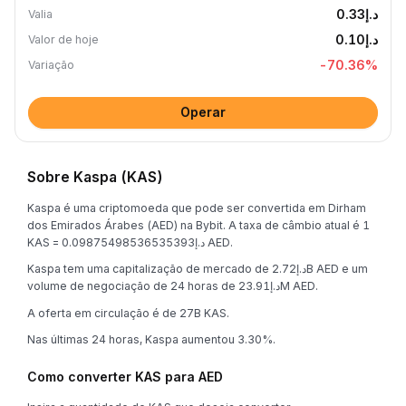
د.إ0.33
Valia
د.إ0.10
Valor de hoje
-70.36
%
Variação
Operar
Sobre Kaspa (KAS)
Kaspa é uma criptomoeda que pode ser convertida em Dirham
dos Emirados Árabes (AED) na Bybit. A taxa de câmbio atual é 1
KAS = د.إ0.09875498536535393 AED.
Kaspa tem uma capitalização de mercado de د.إ2.72B AED e um
volume de negociação de 24 horas de د.إ23.91M AED.
A oferta em circulação é de 27B KAS.
Nas últimas 24 horas, Kaspa aumentou 3.30%.
Como converter KAS para AED