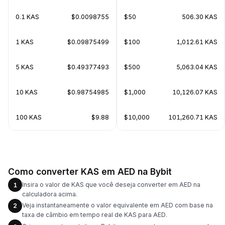
0.1 KAS
$0.0098755
$50
506.30 KAS
1 KAS
$0.09875499
$100
1,012.61 KAS
5 KAS
$0.49377493
$500
5,063.04 KAS
10 KAS
$0.98754985
$1,000
10,126.07 KAS
100 KAS
$9.88
$10,000
101,260.71 KAS
Como converter KAS em AED na Bybit
Insira o valor de KAS que você deseja converter em AED na
1
calculadora acima.
Veja instantaneamente o valor equivalente em AED com base na
2
taxa de câmbio em tempo real de KAS para AED.