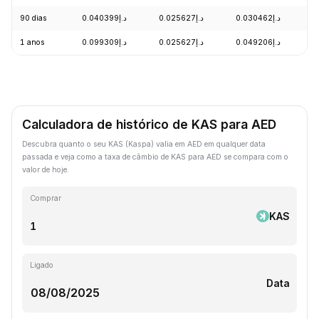
90 dias
د.إ0.040399
د.إ0.025627
د.إ0.030462
-
1 anos
د.إ0.099309
د.إ0.025627
د.إ0.049206
-
Calculadora de histórico de KAS para AED
Descubra quanto o seu KAS (Kaspa) valia em AED em qualquer data
passada e veja como a taxa de câmbio de KAS para AED se compara com o
valor de hoje.
Comprar
KAS
Ligado
Data