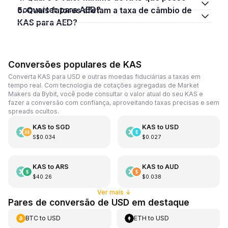
converter para AED?
5. Quais fatores afetam a taxa de câmbio de
KAS para AED?
Conversões populares de KAS
Converta KAS para USD e outras moedas fiduciárias a taxas em
tempo real. Com tecnologia de cotações agregadas de Market
Makers da Bybit, você pode consultar o valor atual do seu KAS e
fazer a conversão com confiança, aproveitando taxas precisas e sem
spreads ocultos.
KAS
to
SGD
KAS
to
USD
S$0.034
$0.027
KAS
to
ARS
KAS
to
AUD
$40.26
$0.038
Ver mais
↓
Pares de conversão de USD em destaque
BTC
to
USD
ETH
to
USD