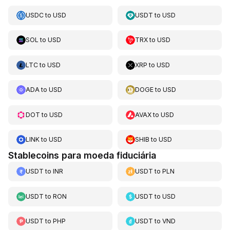
USDC
to
USD
USDT
to
USD
SOL
to
USD
TRX
to
USD
LTC
to
USD
XRP
to
USD
ADA
to
USD
DOGE
to
USD
DOT
to
USD
AVAX
to
USD
LINK
to
USD
SHIB
to
USD
Stablecoins para moeda fiduciária
USDT
to
INR
USDT
to
PLN
USDT
to
RON
USDT
to
USD
USDT
to
PHP
USDT
to
VND