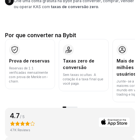
Crie uma conta gratuita na Bybit para converter, comprar, vender
3
ou operar KAS com
taxas de conversão zero
.
Por que converter na Bybit
Prova de reservas
Taxas zero de
Mais de 8
conversão
milhões d
Reservas de 1:1
verificadas mensalmente
usuários
Sem taxas ocultas. A
com prova de Merkle on-
cotação é a taxa final que
chain.
Junte-se a um
você paga.
maiores corret
mundo em vol
trading e liquid
4.7
/ 5
47K Reviews