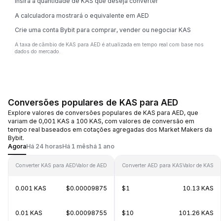
Insira a quantidade de KAS que deseja converter
A calculadora mostrará o equivalente em AED
Crie uma conta Bybit para comprar, vender ou negociar KAS
A taxa de câmbio de KAS para AED é atualizada em tempo real com base nos
dados do mercado.
Conversões populares de KAS para AED
Explore valores de conversões populares de KAS para AED, que
variam de 0,001 KAS a 100 KAS, com valores de conversão em
tempo real baseados em cotações agregadas dos Market Makers da
Bybit.
Agora
Há 24 horas
Há 1 mês
há 1 ano
Converter KAS para AED
Valor de AED
Converter AED para KAS
Valor de KAS
0.001 KAS
$0.00009875
$1
10.13 KAS
0.01 KAS
$0.00098755
$10
101.26 KAS