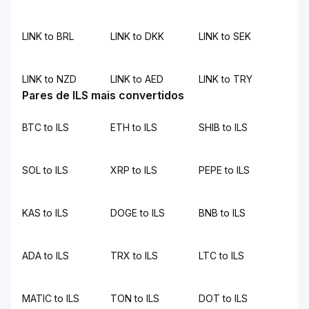
LINK to BRL
LINK to DKK
LINK to SEK
LINK to NZD
LINK to AED
LINK to TRY
Pares de ILS mais convertidos
BTC to ILS
ETH to ILS
SHIB to ILS
SOL to ILS
XRP to ILS
PEPE to ILS
KAS to ILS
DOGE to ILS
BNB to ILS
ADA to ILS
TRX to ILS
LTC to ILS
MATIC to ILS
TON to ILS
DOT to ILS