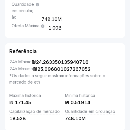
Quantidade
em circulaç
ão
748.10M
Oferta Máxima
1.00B
Referência
24h Mínimo
₪
24.263350135940716
24h Máximo
₪
25.096801027267052
*Os dados a seguir mostram informações sobre o
mercado de eth
Máxima histórica
Mínima histórica
₪
171.45
₪
0.51914
Capitalização de mercado
Quantidade em circulação
18.52B
748.10M