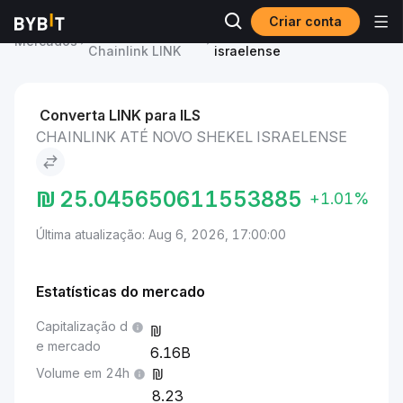
Criar conta
Preço de
Chainlink to Novo Shekel
Mercados
Chainlink LINK
israelense
Converta LINK para ILS
CHAINLINK ATÉ NOVO SHEKEL ISRAELENSE
₪
25.045650611553885
+1.01%
Última atualização: Aug 6, 2026, 17:00:00
Estatísticas do mercado
Capitalização d
e mercado
6.16B
Volume em 24h
8.23