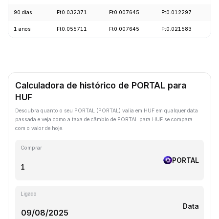
90 dias
Ft0.032371
Ft0.007645
Ft0.012297
-
1 anos
Ft0.055711
Ft0.007645
Ft0.021583
-
Calculadora de histórico de PORTAL para
HUF
Descubra quanto o seu PORTAL (PORTAL) valia em HUF em qualquer data
passada e veja como a taxa de câmbio de PORTAL para HUF se compara
com o valor de hoje.
Comprar
PORTAL
Ligado
Data