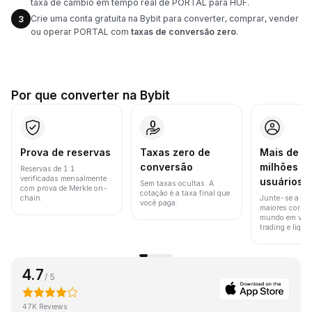
taxa de câmbio em tempo real de PORTAL para HUF.
Crie uma conta gratuita na Bybit para converter, comprar, vender
3
ou operar PORTAL com
taxas de conversão zero
.
Por que converter na Bybit
Prova de reservas
Taxas zero de
Mais de 8
conversão
milhões d
Reservas de 1:1
verificadas mensalmente
usuários
Sem taxas ocultas. A
com prova de Merkle on-
cotação é a taxa final que
chain.
Junte-se a um
você paga.
maiores corret
mundo em vol
trading e liquid
4.7
/ 5
47K Reviews