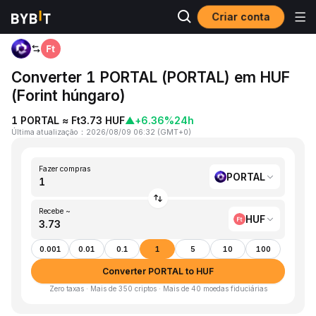
Criar conta
Página inicial
PORTAL to HUF
Converter 1 PORTAL (PORTAL) em HUF
(Forint húngaro)
1 PORTAL ≈ Ft3.73 HUF
▲
+6.36%
24h
Última atualização
：
2026/08/09 06:32
(
GMT+0
)
Fazer compras
PORTAL
Recebe ~
HUF
0.001
0.01
0.1
1
5
10
100
Converter PORTAL to HUF
Zero taxas · Mais de 350 criptos · Mais de 40 moedas fiduciárias