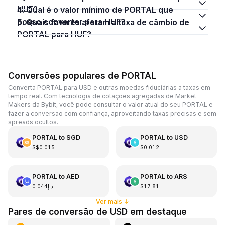
HUF?
4. Qual é o valor mínimo de PORTAL que
posso converter para HUF?
5. Quais fatores afetam a taxa de câmbio de
PORTAL para HUF?
Conversões populares de PORTAL
Converta PORTAL para USD e outras moedas fiduciárias a taxas em
tempo real. Com tecnologia de cotações agregadas de Market
Makers da Bybit, você pode consultar o valor atual do seu PORTAL e
fazer a conversão com confiança, aproveitando taxas precisas e sem
spreads ocultos.
PORTAL
to
SGD
PORTAL
to
USD
S$0.015
$0.012
PORTAL
to
AED
PORTAL
to
ARS
د.إ0.044
$17.81
Ver mais
↓
Pares de conversão de USD em destaque