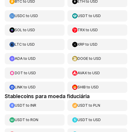
BTC
to
USD
ETH
to
USD
USDC
to
USD
USDT
to
USD
SOL
to
USD
TRX
to
USD
LTC
to
USD
XRP
to
USD
ADA
to
USD
DOGE
to
USD
DOT
to
USD
AVAX
to
USD
LINK
to
USD
SHIB
to
USD
Stablecoins para moeda fiduciária
USDT
to
INR
USDT
to
PLN
USDT
to
RON
USDT
to
USD