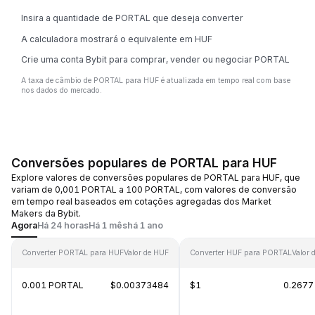
Insira a quantidade de PORTAL que deseja converter
A calculadora mostrará o equivalente em HUF
Crie uma conta Bybit para comprar, vender ou negociar PORTAL
A taxa de câmbio de PORTAL para HUF é atualizada em tempo real com base
nos dados do mercado.
Conversões populares de PORTAL para HUF
Explore valores de conversões populares de PORTAL para HUF, que
variam de 0,001 PORTAL a 100 PORTAL, com valores de conversão
em tempo real baseados em cotações agregadas dos Market
Makers da Bybit.
Agora
Há 24 horas
Há 1 mês
há 1 ano
Converter PORTAL para HUF
Valor de HUF
Converter HUF para PORTAL
Valor
0.001 PORTAL
$0.00373484
$1
0.2677