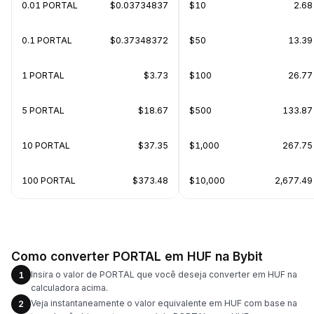
0.01 PORTAL
$0.03734837
$10
2.6
0.1 PORTAL
$0.37348372
$50
13.39
1 PORTAL
$3.73
$100
26.77
5 PORTAL
$18.67
$500
133.87
10 PORTAL
$37.35
$1,000
267.75
100 PORTAL
$373.48
$10,000
2,677.4
Como converter PORTAL em HUF na Bybit
Insira o valor de PORTAL que você deseja converter em HUF na
1
calculadora acima.
Veja instantaneamente o valor equivalente em HUF com base na
2