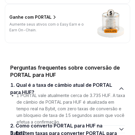
Ganhe com PORTAL
Aumente seus ativos com o Easy Earn e o
Earn On-Chain.
Perguntas frequentes sobre conversão de
PORTAL para HUF
1. Qual é a taxa de câmbio atual de PORTAL
para HUF?
1 PORTAL vale atualmente cerca de 3.735 HUF. A taxa
de câmbio de PORTAL para HUF é atualizada em
tempo real na Bybit, com zero taxas de conversão e
um bloqueio de taxa de 15 segundos assim que você
efetua a confirmação.
2. Como converto PORTAL para HUF na
Bybit?
3. Existem taxas para converter PORTAL para