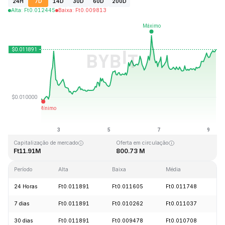
24H
7D
14D
30D
60D
200D
Alta
:
Ft
0.012445
Baixa
:
Ft
0.009813
Última atualização: 2026-08-09, 06:32 GMT+0
Máxima histórica
Mínima histórica
Ft3.36
Ft0.007350
Capitalização de mercado
Oferta em circulação
Ft11.91M
800.73 M
Período
Alta
Baixa
Média
V
24 Horas
Ft0.011891
Ft0.011605
Ft0.011748
+
7 dias
Ft0.011891
Ft0.010262
Ft0.011037
+
30 dias
Ft0.011891
Ft0.009478
Ft0.010708
+