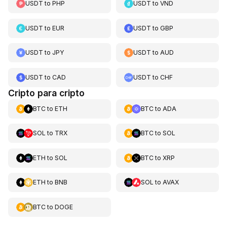
USDT
to
PHP
USDT
to
VND
USDT
to
EUR
USDT
to
GBP
USDT
to
JPY
USDT
to
AUD
USDT
to
CAD
USDT
to
CHF
Cripto para cripto
BTC
to
ETH
BTC
to
ADA
SOL
to
TRX
BTC
to
SOL
ETH
to
SOL
BTC
to
XRP
ETH
to
BNB
SOL
to
AVAX
BTC
to
DOGE