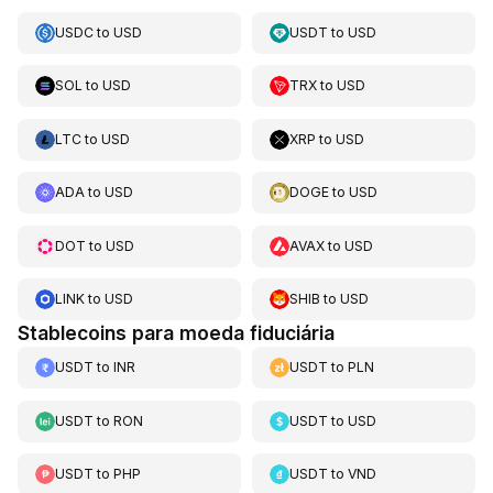
USDC
to
USD
USDT
to
USD
SOL
to
USD
TRX
to
USD
LTC
to
USD
XRP
to
USD
ADA
to
USD
DOGE
to
USD
DOT
to
USD
AVAX
to
USD
LINK
to
USD
SHIB
to
USD
Stablecoins para moeda fiduciária
USDT
to
INR
USDT
to
PLN
USDT
to
RON
USDT
to
USD
USDT
to
PHP
USDT
to
VND