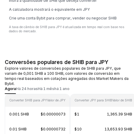
Insira a quantidade de SHIB que deseja converter
A calculadora mostrará o equivalente em JPY
Crie uma conta Bybit para comprar, vender ou negociar SHIB
A taxa de câmbio de SHIB para JPY é atualizada em tempo real com base nos
dados do mercado.
Conversões populares de SHIB para JPY
Explore valores de conversões populares de SHIB para JPY, que
variam de 0,001 SHIB a 100 SHIB, com valores de conversão em
tempo real baseados em cotações agregadas dos Market Makers da
Bybit.
Agora
Há 24 horas
Há 1 mês
há 1 ano
Converter SHIB para JPY
Valor de JPY
Converter JPY para SHIB
Valor de SHIB
0.001 SHIB
$0.00000073
$1
1,365.39 SHIB
0.01 SHIB
$0.00000732
$10
13,653.93 SHIB