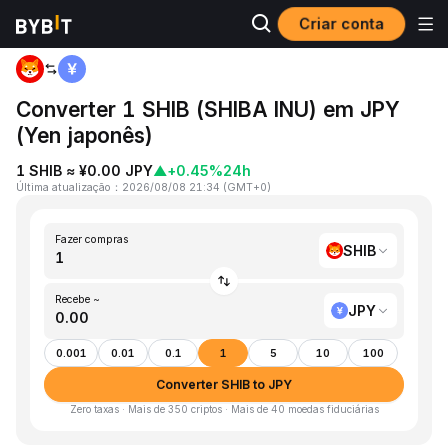
Criar conta
Página inicial
SHIB to JPY
Converter 1 SHIB (SHIBA INU) em JPY
(Yen japonês)
1 SHIB ≈ ¥0.00 JPY
▲
+0.45%
24h
Última atualização
：
2026/08/08 21:34
(
GMT+0
)
Fazer compras
SHIB
Recebe ~
JPY
0.001
0.01
0.1
1
5
10
100
Converter SHIB to JPY
Zero taxas · Mais de 350 criptos · Mais de 40 moedas fiduciárias