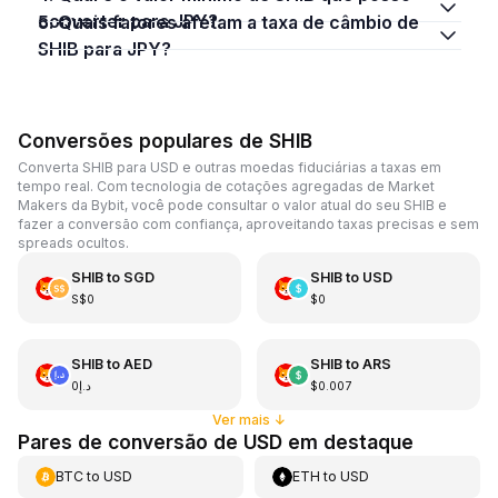
converter para JPY?
5. Quais fatores afetam a taxa de câmbio de
SHIB para JPY?
Conversões populares de SHIB
Converta SHIB para USD e outras moedas fiduciárias a taxas em
tempo real. Com tecnologia de cotações agregadas de Market
Makers da Bybit, você pode consultar o valor atual do seu SHIB e
fazer a conversão com confiança, aproveitando taxas precisas e sem
spreads ocultos.
SHIB
to
SGD
SHIB
to
USD
S$0
$0
SHIB
to
AED
SHIB
to
ARS
د.إ0
$0.007
Ver mais
↓
Pares de conversão de USD em destaque
BTC
to
USD
ETH
to
USD