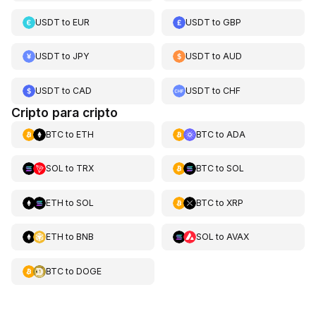
USDT
to
EUR
USDT
to
GBP
USDT
to
JPY
USDT
to
AUD
USDT
to
CAD
USDT
to
CHF
Cripto para cripto
BTC
to
ETH
BTC
to
ADA
SOL
to
TRX
BTC
to
SOL
ETH
to
SOL
BTC
to
XRP
ETH
to
BNB
SOL
to
AVAX
BTC
to
DOGE