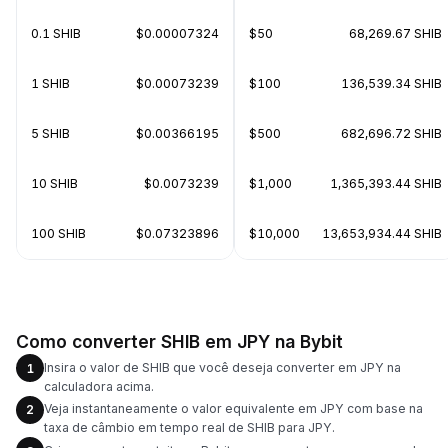
0.1 SHIB
$0.00007324
$50
68,269.67 SHIB
1 SHIB
$0.00073239
$100
136,539.34 SHIB
5 SHIB
$0.00366195
$500
682,696.72 SHIB
10 SHIB
$0.0073239
$1,000
1,365,393.44 SHIB
100 SHIB
$0.07323896
$10,000
13,653,934.44 SHIB
Como converter SHIB em JPY na Bybit
Insira o valor de SHIB que você deseja converter em JPY na
1
calculadora acima.
Veja instantaneamente o valor equivalente em JPY com base na
2
taxa de câmbio em tempo real de SHIB para JPY.