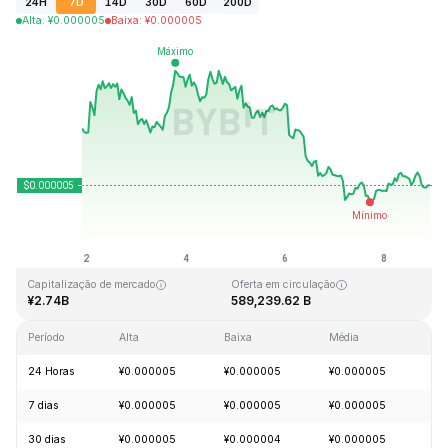
24H
7D
14D
30D
60D
200D
Alta
:
¥
0.000005
Baixa
:
¥
0.000005
Última atualização: 2026-08-08, 21:34 GMT+0
Máxima histórica
Mínima histórica
¥0.000086
¥0.000000
Capitalização de mercado
Oferta em circulação
¥2.74B
589,239.62 B
Período
Alta
Baixa
Média
Va
24 Horas
¥0.000005
¥0.000005
¥0.000005
+0
7 dias
¥0.000005
¥0.000005
¥0.000005
-3
30 dias
¥0.000005
¥0.000004
¥0.000005
+8