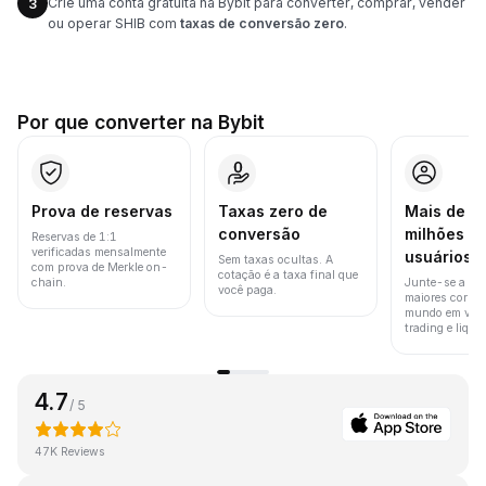
Crie uma conta gratuita na Bybit para converter, comprar, vender
3
ou operar SHIB com
taxas de conversão zero
.
Por que converter na Bybit
Prova de reservas
Taxas zero de
Mais de 8
conversão
milhões d
Reservas de 1:1
verificadas mensalmente
usuários
Sem taxas ocultas. A
com prova de Merkle on-
cotação é a taxa final que
chain.
Junte-se a um
você paga.
maiores corret
mundo em vol
trading e liquid
4.7
/ 5
47K Reviews