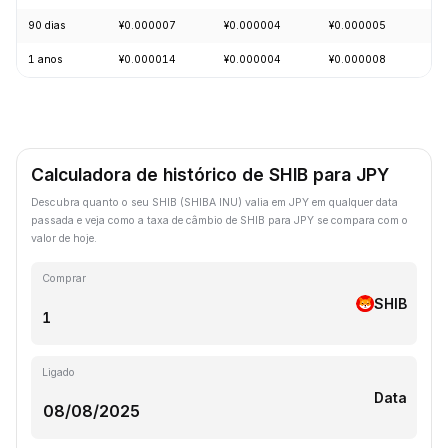
90 dias
¥0.000007
¥0.000004
¥0.000005
-1
1 anos
¥0.000014
¥0.000004
¥0.000008
-6
Calculadora de histórico de SHIB para JPY
Descubra quanto o seu SHIB (SHIBA INU) valia em JPY em qualquer data
passada e veja como a taxa de câmbio de SHIB para JPY se compara com o
valor de hoje.
Comprar
SHIB
Ligado
Data