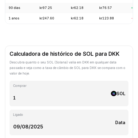
90 dias
kr97.25
kr62.18
kr76.57
+20
1 anos
kr247.60
kr62.18
kr123.88
-57
Calculadora de histórico de SOL para DKK
Descubra quanto o seu SOL (Solana) valia em DKK em qualquer data
passada e veja como a taxa de câmbio de SOL para DKK se compara com o
valor de hoje.
Comprar
SOL
Ligado
Data