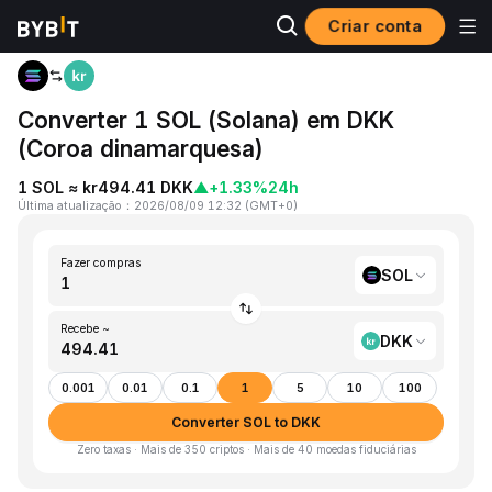
Criar conta
Página inicial
SOL to DKK
Converter 1 SOL (Solana) em DKK
(Coroa dinamarquesa)
1 SOL ≈ kr494.41 DKK
▲
+1.33%
24h
Última atualização
：
2026/08/09 12:32
(
GMT+0
)
Fazer compras
SOL
Recebe ~
DKK
0.001
0.01
0.1
1
5
10
100
Converter SOL to DKK
Zero taxas · Mais de 350 criptos · Mais de 40 moedas fiduciárias