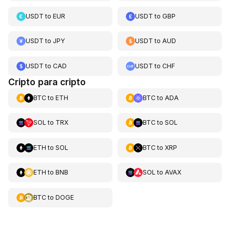
USDT
to
EUR
USDT
to
GBP
USDT
to
JPY
USDT
to
AUD
USDT
to
CAD
USDT
to
CHF
Cripto para cripto
BTC
to
ETH
BTC
to
ADA
SOL
to
TRX
BTC
to
SOL
ETH
to
SOL
BTC
to
XRP
ETH
to
BNB
SOL
to
AVAX
BTC
to
DOGE