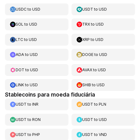
USDC
to
USD
USDT
to
USD
SOL
to
USD
TRX
to
USD
LTC
to
USD
XRP
to
USD
ADA
to
USD
DOGE
to
USD
DOT
to
USD
AVAX
to
USD
LINK
to
USD
SHIB
to
USD
Stablecoins para moeda fiduciária
USDT
to
INR
USDT
to
PLN
USDT
to
RON
USDT
to
USD
USDT
to
PHP
USDT
to
VND