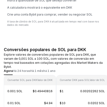
Insira a quantidade de SOL que deseja converter
A calculadora mostrará o equivalente em DKK
Crie uma conta Bybit para comprar, vender ou negociar SOL
A taxa de câmbio de SOL para DKK é atualizada em tempo real com base nos
dados do mercado.
Conversões populares de SOL para DKK
Explore valores de conversões populares de SOL para DKK, que
variam de 0,001 SOL a 100 SOL, com valores de conversão em
tempo real baseados em cotações agregadas dos Market Makers da
Bybit.
Agora
Há 24 horas
Há 1 mês
há 1 ano
Converter SOL para DKK
Valor de DKK
Converter DKK para SOL
Valor de SOL
0.001 SOL
$0.49440816
$1
0.00202262 SOL
0.01 SOL
$4.94
$10
0.0202 SOL