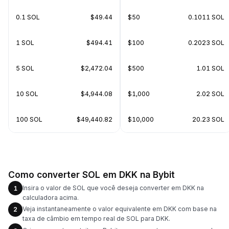
0.1 SOL
$49.44
$50
0.1011 SOL
1 SOL
$494.41
$100
0.2023 SOL
5 SOL
$2,472.04
$500
1.01 SOL
10 SOL
$4,944.08
$1,000
2.02 SOL
100 SOL
$49,440.82
$10,000
20.23 SOL
Como converter SOL em DKK na Bybit
Insira o valor de SOL que você deseja converter em DKK na
1
calculadora acima.
Veja instantaneamente o valor equivalente em DKK com base na
2
taxa de câmbio em tempo real de SOL para DKK.