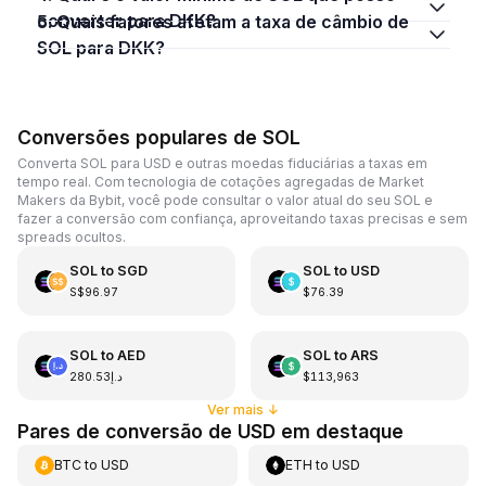
converter para DKK?
5. Quais fatores afetam a taxa de câmbio de
SOL para DKK?
Conversões populares de SOL
Converta SOL para USD e outras moedas fiduciárias a taxas em
tempo real. Com tecnologia de cotações agregadas de Market
Makers da Bybit, você pode consultar o valor atual do seu SOL e
fazer a conversão com confiança, aproveitando taxas precisas e sem
spreads ocultos.
SOL
to
SGD
SOL
to
USD
S$96.97
$76.39
SOL
to
AED
SOL
to
ARS
د.إ280.53
$113,963
Ver mais
↓
Pares de conversão de USD em destaque
BTC
to
USD
ETH
to
USD