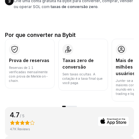
Crie uma conta gratuita na Bybit para converter, comprar, vender
3
ou operar SOL com
taxas de conversão zero
.
Por que converter na Bybit
Prova de reservas
Taxas zero de
Mais de 8
conversão
milhões d
Reservas de 1:1
verificadas mensalmente
usuários
Sem taxas ocultas. A
com prova de Merkle on-
cotação é a taxa final que
chain.
Junte-se a um
você paga.
maiores corret
mundo em vol
trading e liquid
4.7
/ 5
47K Reviews