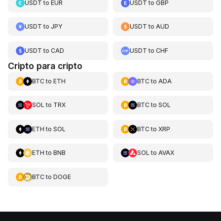
USDT
to
EUR
USDT
to
GBP
USDT
to
JPY
USDT
to
AUD
USDT
to
CAD
USDT
to
CHF
Cripto para cripto
BTC
to
ETH
BTC
to
ADA
SOL
to
TRX
BTC
to
SOL
ETH
to
SOL
BTC
to
XRP
ETH
to
BNB
SOL
to
AVAX
BTC
to
DOGE