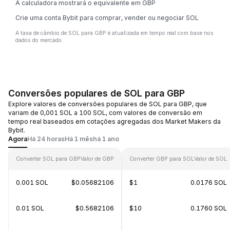
A calculadora mostrará o equivalente em GBP
Crie uma conta Bybit para comprar, vender ou negociar SOL
A taxa de câmbio de SOL para GBP é atualizada em tempo real com base nos
dados do mercado.
Conversões populares de SOL para GBP
Explore valores de conversões populares de SOL para GBP, que
variam de 0,001 SOL a 100 SOL, com valores de conversão em
tempo real baseados em cotações agregadas dos Market Makers da
Bybit.
Agora
Há 24 horas
Há 1 mês
há 1 ano
Converter SOL para GBP
Valor de GBP
Converter GBP para SOL
Valor de SOL
0.001 SOL
$0.05682106
$1
0.0176 SOL
0.01 SOL
$0.5682106
$10
0.1760 SOL