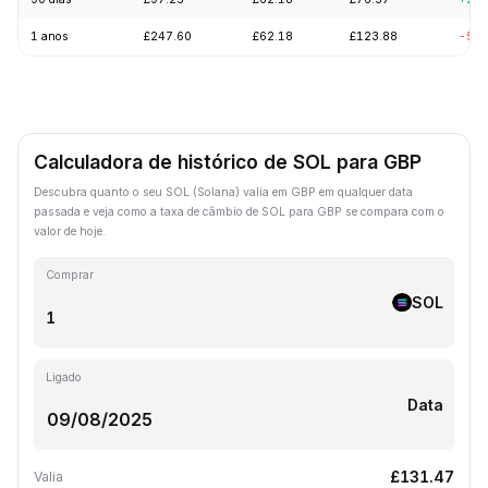
1 anos
£247.60
£62.18
£123.88
-57.
Calculadora de histórico de SOL para GBP
Descubra quanto o seu SOL (Solana) valia em GBP em qualquer data
passada e veja como a taxa de câmbio de SOL para GBP se compara com o
valor de hoje.
Comprar
SOL
Ligado
Data
£131.47
Valia