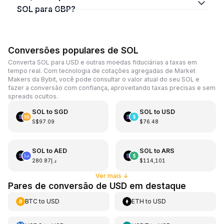
SOL para GBP?
Conversões populares de SOL
Converta SOL para USD e outras moedas fiduciárias a taxas em
tempo real. Com tecnologia de cotações agregadas de Market
Makers da Bybit, você pode consultar o valor atual do seu SOL e
fazer a conversão com confiança, aproveitando taxas precisas e sem
spreads ocultos.
SOL
to
SGD
SOL
to
USD
S$97.09
$76.48
SOL
to
AED
SOL
to
ARS
د.إ280.87
$114,101
Ver mais
↓
Pares de conversão de USD em destaque
BTC
to
USD
ETH
to
USD