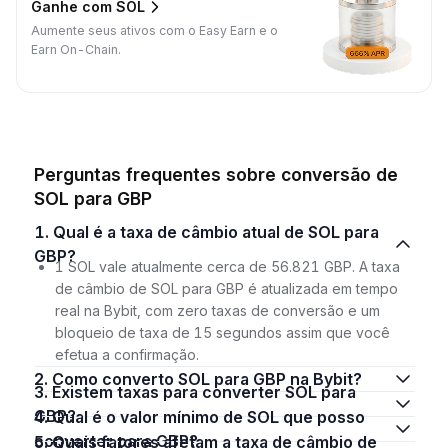
Ganhe com SOL
Aumente seus ativos com o Easy Earn e o
Earn On-Chain.
Perguntas frequentes sobre conversão de
SOL para GBP
1. Qual é a taxa de câmbio atual de SOL para
GBP?
1 SOL vale atualmente cerca de 56.821 GBP. A taxa
de câmbio de SOL para GBP é atualizada em tempo
real na Bybit, com zero taxas de conversão e um
bloqueio de taxa de 15 segundos assim que você
efetua a confirmação.
2. Como converto SOL para GBP na Bybit?
3. Existem taxas para converter SOL para
GBP?
4. Qual é o valor mínimo de SOL que posso
converter para GBP?
5. Quais fatores afetam a taxa de câmbio de