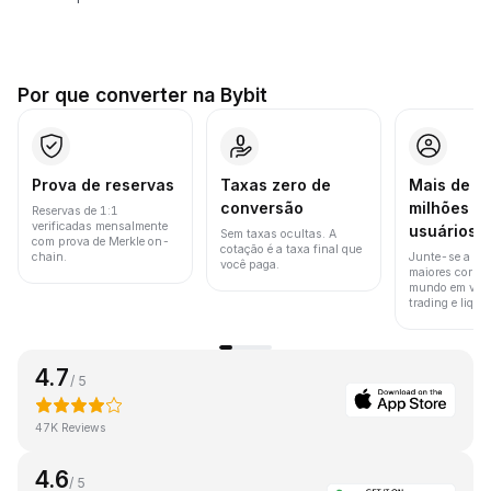
Por que converter na Bybit
Prova de reservas
Taxas zero de
Mais de 8
conversão
milhões d
Reservas de 1:1
verificadas mensalmente
usuários
Sem taxas ocultas. A
com prova de Merkle on-
cotação é a taxa final que
chain.
Junte-se a um
você paga.
maiores corret
mundo em vol
trading e liquid
4.7
/ 5
47K Reviews
4.6
/ 5