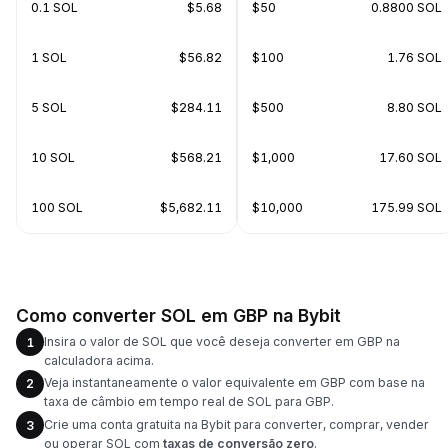
0.1 SOL
$5.68
$50
0.8800 SOL
1 SOL
$56.82
$100
1.76 SOL
5 SOL
$284.11
$500
8.80 SOL
10 SOL
$568.21
$1,000
17.60 SOL
100 SOL
$5,682.11
$10,000
175.99 SOL
Como converter SOL em GBP na Bybit
Insira o valor de SOL que você deseja converter em GBP na
1
calculadora acima.
Veja instantaneamente o valor equivalente em GBP com base na
2
taxa de câmbio em tempo real de SOL para GBP.
Crie uma conta gratuita na Bybit para converter, comprar, vender
3
ou operar SOL com
taxas de conversão zero
.