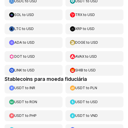
USDC
to
USD
USDT
to
USD
SOL
to
USD
TRX
to
USD
LTC
to
USD
XRP
to
USD
ADA
to
USD
DOGE
to
USD
DOT
to
USD
AVAX
to
USD
LINK
to
USD
SHIB
to
USD
Stablecoins para moeda fiduciária
USDT
to
INR
USDT
to
PLN
USDT
to
RON
USDT
to
USD
USDT
to
PHP
USDT
to
VND