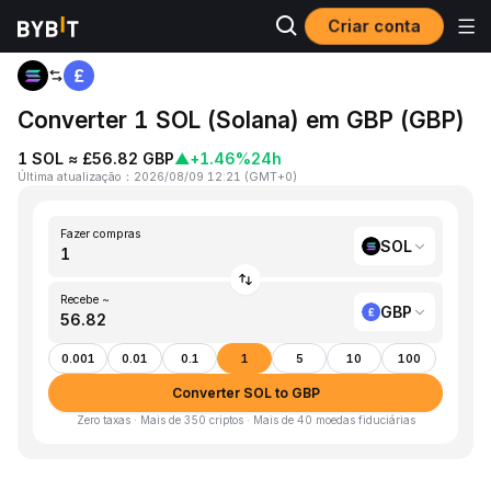
Criar conta
Página inicial
SOL to GBP
Converter 1 SOL (Solana) em GBP (GBP)
1 SOL ≈ £56.82 GBP
▲
+1.46%
24h
Última atualização
：
2026/08/09 12:21
(
GMT+0
)
Fazer compras
SOL
Recebe ~
GBP
0.001
0.01
0.1
1
5
10
100
Converter SOL to GBP
Zero taxas · Mais de 350 criptos · Mais de 40 moedas fiduciárias