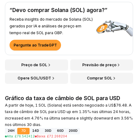
“Devo comprar Solana (SOL) agora?”
Receba insights do mercado de Solana (SOL)
gerados por IA e análises de preço em
tempo real de SOL para GBP.
Pergunte ao TradeGPT
Preço de SOL
Previsão de preço
Opere SOL/USDT
Comprar SOL
Gráfico da taxa de câmbio de SOL para USD
A partir de hoje, 1 SOL (Solana) está sendo negociado a US$76.48. A
taxa de câmbio de SOL para USD up em 1.35% nas últimas 24 horas,
increased em 4.76% na última semana e slightly downward em 3.56%
nos últimos 30 dias.
24H
7D
14D
30D
60D
200D
Alta
:
£
76.542412
Baixa
:
£
72.268204