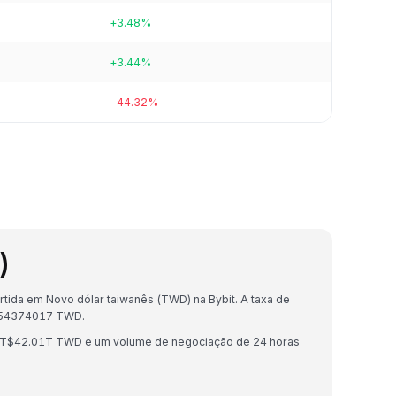
+3.48%
+3.44%
-44.32%
)
tida em Novo dólar taiwanês (TWD) na Bybit. A taxa de
054374017 TWD.
 NT$42.01T TWD e um volume de negociação de 24 horas