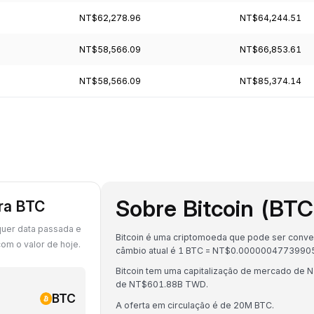
NT$62,278.96
NT$64,244.51
NT$58,566.09
NT$66,853.61
NT$58,566.09
NT$85,374.14
Sobre Bitcoin (BTC
ara BTC
quer data passada e
Bitcoin é uma criptomoeda que pode ser conver
om o valor de hoje.
câmbio atual é 1 BTC = NT$0.000000477399
Bitcoin tem uma capitalização de mercado de
de NT$601.88B TWD.
BTC
A oferta em circulação é de 20M BTC.