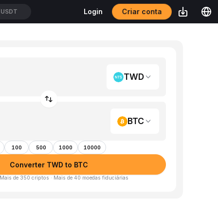
Criar conta
Login
/USDT
TWD
BTC
100
500
1000
10000
Converter TWD to BTC
 Mais de 350 criptos · Mais de 40 moedas fiduciárias