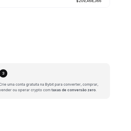
$209,468,366
3
Crie uma conta gratuita na Bybit para converter, comprar,
vender ou operar crypto com
taxas de conversão zero
.