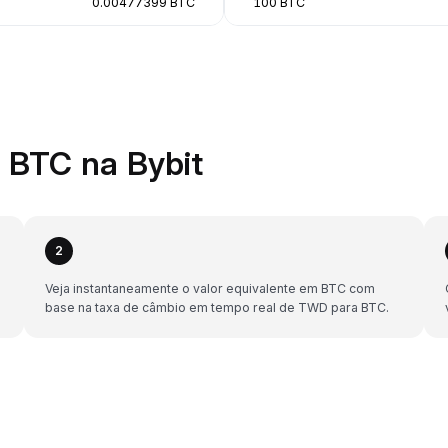
0.00477399 BTC
100 BTC
BTC na Bybit
2
Veja instantaneamente o valor equivalente em BTC com
base na taxa de câmbio em tempo real de TWD para BTC.