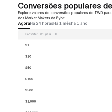
Conversões populares d
Explore valores de conversões populares de TWD par
dos Market Makers da Bybit.
Agora
Há 24 horas
Há 1 mês
há 1 ano
Converter TWD para BTC
$1
$10
$50
$100
$500
$1,000