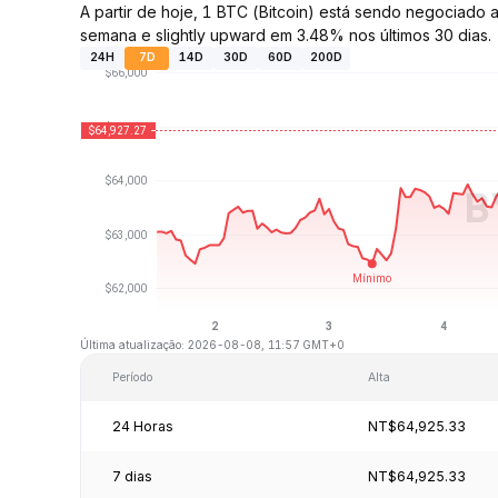
A partir de hoje, 1 BTC (Bitcoin) está sendo negociad
semana e slightly upward em 3.48% nos últimos 30 dias.
24H
7D
14D
30D
60D
200D
Última atualização: 2026-08-08, 11:57 GMT+0
Período
Alta
24 Horas
NT$64,925.33
7 dias
NT$64,925.33