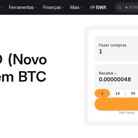
Ferramentas
Finanças
Mais
🔥
ETH
Fazer compras
D (Novo
 em BTC
Recebe ~
1
10
50
Zero taxas ·