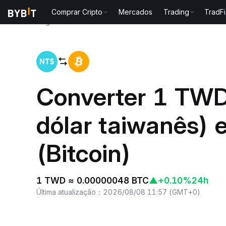
Comprar Cripto
Mercados
Trading
TradFi
Página inicial
TWD to BTC
Converter 1 TW
dólar taiwanês)
(Bitcoin)
1 TWD ≈ 0.00000048 BTC
▲
+0.10%
24h
Última atualização
：
2026/08/08 11:57
(
GMT+0
)