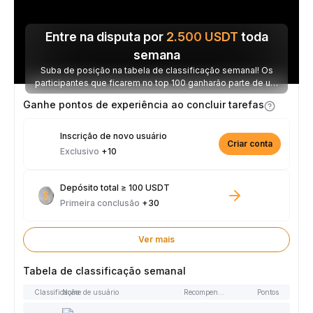
Entre na disputa por
2.500
USDT
toda
semana
Suba de posição na tabela de classificação semanal! Os
participantes que ficarem no top 100 ganharão parte de um
prêmio de 2.500 USDT toda semana.
Ganhe pontos de experiência ao concluir tarefas
Inscrição de novo usuário
Criar conta
Exclusivo
+10
Depósito total ≥ 100 USDT
Primeira conclusão
+30
Ver mais
Tabela de classificação semanal
Classificação
Nome de usuário
Recompensas
Pontos