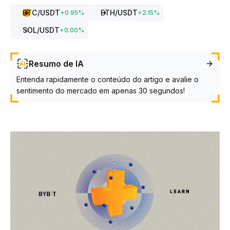
BTC
/USDT
ETH
/USDT
+
0.95
%
+
2.15
%
SOL
/USDT
+
0.00
%
Resumo de IA
Entenda rapidamente o conteúdo do artigo e avalie o
sentimento do mercado em apenas 30 segundos!