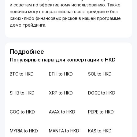
и советам по эффективному использованию. Также
новички могут попрактиковаться к трейдинге без
каких-либо финансовых рисков в нашей программе
демо трейдинга.
Подробнее
Популярные пары для конвертации с HKD
BTC to HKD
ETH to HKD
SOL to HKD
SHIB to HKD
XRP to HKD
DOGE to HKD
COQ to HKD
AVAX to HKD
PEPE to HKD
MYRIA to HKD
MANTA to HKD
KAS to HKD