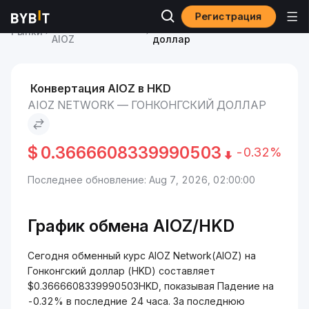
Регистрация
Курс AIOZ Network
AIOZ Network to Гонконгский
Рынки
AIOZ
доллар
Конвертация AIOZ в HKD
AIOZ NETWORK — ГОНКОНГСКИЙ ДОЛЛАР
$
0.3666608339990503
-0.32%
Последнее обновление: Aug 7, 2026, 02:00:00
График обмена AIOZ/HKD
Сегодня обменный курс AIOZ Network(AIOZ) на
Гонконгский доллар (HKD) составляет
$0.3666608339990503HKD, показывая Падение на
-0.32% в последние 24 часа. За последнюю