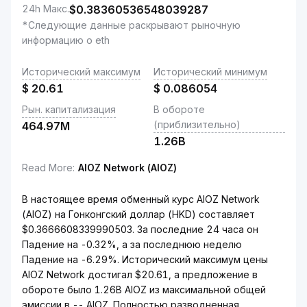
24h Макс.
$
0.38360536548039287
*Следующие данные раскрывают рыночную
информацию о eth
Исторический максимум
Исторический минимум
$
20.61
$
0.086054
Рын. капитализация
В обороте
(приблизительно)
464.97M
1.26B
Read More
:
AIOZ Network (AIOZ)
В настоящее время обменный курс AIOZ Network
(AIOZ) на Гонконгский доллар (HKD) составляет
$0.3666608339990503. За последние 24 часа он
Падение на -0.32%, а за последнюю неделю
Падение на -6.29%. Исторический максимум цены
AIOZ Network достигал $20.61, а предложение в
обороте было 1.26B AIOZ из максимальной общей
эмиссии в -- AIOZ. Полностью разводненная