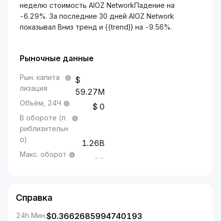
неделю стоимость AIOZ NetworkПадение на
-6.29%. За последние 30 дней AIOZ Network
показывал Вниз тренд и {{trend}} на -9.56%.
Рыночные данные
Рын. капита
лизация
59.27M
Объём, 24Ч
0
В обороте (п
риблизительн
о)
1.26B
Макс. оборот
--
Справка
24h Мин.
$
0.3662685994740193