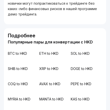
новички могут попрактиковаться к трейдинге без
каких-либо финансовых рисков в нашей программе
демо трейдинга.
Подробнее
Популярные пары для конвертации с HKD
BTC to HKD
ETH to HKD
SOL to HKD
SHIB to HKD
XRP to HKD
DOGE to HKD
COQ to HKD
AVAX to HKD
PEPE to HKD
MYRIA to HKD
MANTA to HKD
KAS to HKD