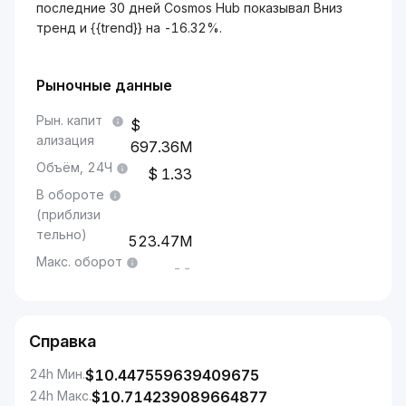
последние 30 дней Cosmos Hub показывал Вниз
тренд и {{trend}} на -16.32%.
Рыночные данные
Рын. капит
ализация
697.36M
Объём, 24Ч
1.33
В обороте
(приблизи
тельно)
523.47M
Макс. оборот
--
Справка
24h Мин.
$
10.447559639409675
24h Макс.
$
10.714239089664877