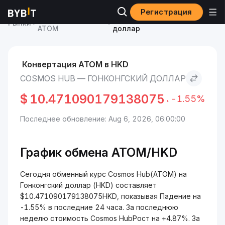
Регистрация
Курс Cosmos Hub
Cosmos Hub to Гонконгский
Рынки
ATOM
доллар
Конвертация ATOM в HKD
COSMOS HUB — ГОНКОНГСКИЙ ДОЛЛАР
$
10.471090179138075
-1.55%
Последнее обновление: Aug 6, 2026, 06:00:00
График обмена ATOM/HKD
Сегодня обменный курс Cosmos Hub(ATOM) на
Гонконгский доллар (HKD) составляет
$10.471090179138075HKD, показывая Падение на
-1.55% в последние 24 часа. За последнюю
неделю стоимость Cosmos HubРост на +4.87%. За