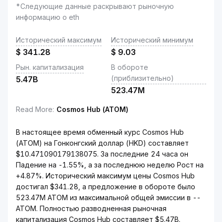
*Следующие данные раскрывают рыночную
информацию о eth
Исторический максимум
Исторический минимум
$
341.28
$
9.03
Рын. капитализация
В обороте
(приблизительно)
5.47B
523.47M
Read More
:
Cosmos Hub (ATOM)
В настоящее время обменный курс Cosmos Hub
(ATOM) на Гонконгский доллар (HKD) составляет
$10.471090179138075. За последние 24 часа он
Падение на -1.55%, а за последнюю неделю Рост на
+4.87%. Исторический максимум цены Cosmos Hub
достигал $341.28, а предложение в обороте было
523.47M ATOM из максимальной общей эмиссии в --
ATOM. Полностью разводненная рыночная
капитализация Cosmos Hub составляет $5.47B.