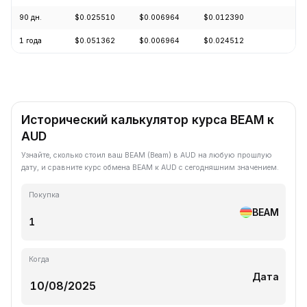
90 дн.
$0.025510
$0.006964
$0.012390
-4
1 года
$0.051362
$0.006964
$0.024512
-7
Исторический калькулятор курса BEAM к
AUD
Узнайте, сколько стоил ваш BEAM (Beam) в AUD на любую прошлую
дату, и сравните курс обмена BEAM к AUD с сегодняшним значением.
Покупка
BEAM
Когда
Дата