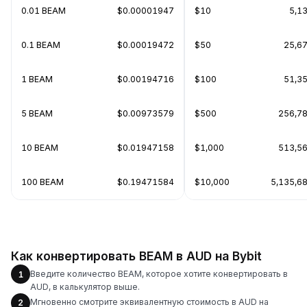
0.01 BEAM
$0.00001947
$10
5,1
0.1 BEAM
$0.00019472
$50
25,6
1 BEAM
$0.00194716
$100
51,3
5 BEAM
$0.00973579
$500
256,7
10 BEAM
$0.01947158
$1,000
513,5
100 BEAM
$0.19471584
$10,000
5,135,6
Как конвертировать BEAM в AUD на Bybit
Введите количество BEAM, которое хотите конвертировать в
1
AUD, в калькулятор выше.
Мгновенно смотрите эквивалентную стоимость в AUD на
2