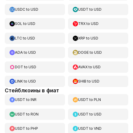
USDC
to
USD
USDT
to
USD
SOL
to
USD
TRX
to
USD
LTC
to
USD
XRP
to
USD
ADA
to
USD
DOGE
to
USD
DOT
to
USD
AVAX
to
USD
LINK
to
USD
SHIB
to
USD
Стейблкоины в фиат
USDT
to
INR
USDT
to
PLN
USDT
to
RON
USDT
to
USD
USDT
to
PHP
USDT
to
VND