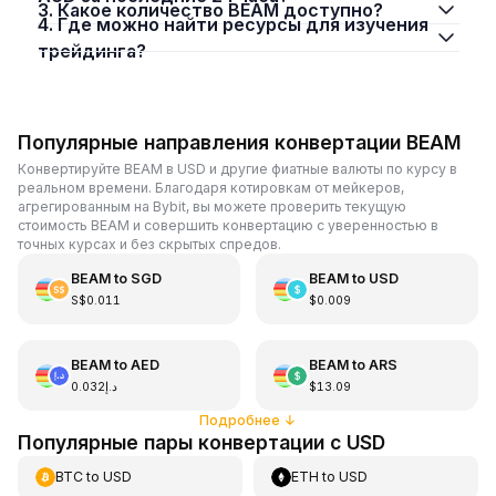
3. Какое количество BEAM доступно?
4. Где можно найти ресурсы для изучения
трейдинга?
Популярные направления конвертации BEAM
Конвертируйте BEAM в USD и другие фиатные валюты по курсу в
реальном времени. Благодаря котировкам от мейкеров,
агрегированным на Bybit, вы можете проверить текущую
стоимость BEAM и совершить конвертацию с уверенностью в
точных курсах и без скрытых спредов.
BEAM
to
SGD
BEAM
to
USD
S$0.011
$0.009
BEAM
to
AED
BEAM
to
ARS
د.إ0.032
$13.09
Подробнее
↓
Популярные пары конвертации с USD
BTC
to
USD
ETH
to
USD