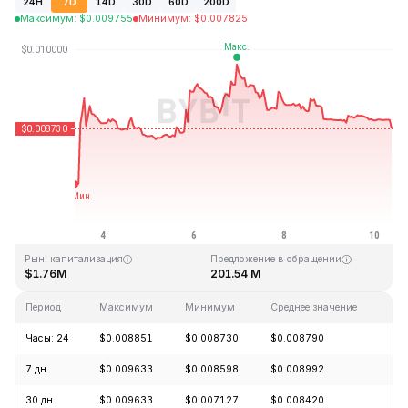
24H
7D
14D
30D
60D
200D
Максимум
:
$
0.009755
Минимум
:
$
0.007825
Последнее обновление: 08:38 GMT+0 2026-08-10
Исторический максимум
Исторический минимум
$4.28
$0.006168
Рын. капитализация
Предложение в обращении
$1.76M
201.54 M
Период
Максимум
Минимум
Среднее значение
Из
Часы: 24
$0.008851
$0.008730
$0.008790
-1
7 дн.
$0.009633
$0.008598
$0.008992
+1
30 дн.
$0.009633
$0.007127
$0.008420
-4