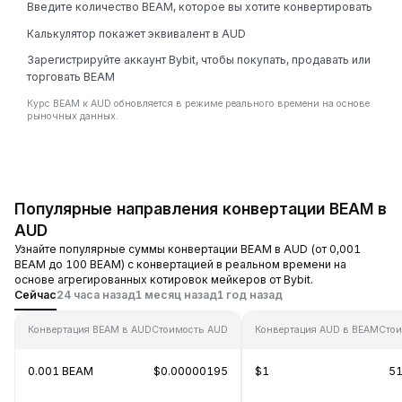
Введите количество BEAM, которое вы хотите конвертировать
Калькулятор покажет эквивалент в AUD
Зарегистрируйте аккаунт Bybit, чтобы покупать, продавать или
торговать BEAM
Курс BEAM к AUD обновляется в режиме реального времени на основе
рыночных данных.
Популярные направления конвертации BEAM в
AUD
Узнайте популярные суммы конвертации BEAM в AUD (от 0,001
BEAM до 100 BEAM) с конвертацией в реальном времени на
основе агрегированных котировок мейкеров от Bybit.
Сейчас
24 часа назад
1 месяц назад
1 год назад
Конвертация BEAM в AUD
Стоимость AUD
Конвертация AUD в BEAM
Сто
0.001 BEAM
$0.00000195
$1
51