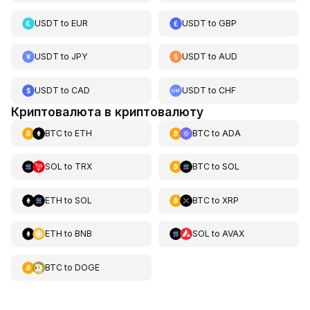
USDT
to
EUR
USDT
to
GBP
USDT
to
JPY
USDT
to
AUD
USDT
to
CAD
USDT
to
CHF
Криптовалюта в криптовалюту
BTC
to
ETH
BTC
to
ADA
SOL
to
TRX
BTC
to
SOL
ETH
to
SOL
BTC
to
XRP
ETH
to
BNB
SOL
to
AVAX
BTC
to
DOGE