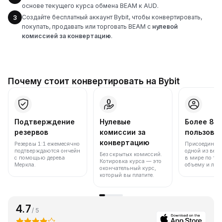
основе текущего курса обмена BEAM к AUD.
Создайте бесплатный аккаунт Bybit, чтобы конвертировать,
3
покупать, продавать или торговать BEAM с
нулевой
комиссией за конвертацию
.
Почему стоит конвертировать на Bybit
Подтверждение
Нулевые
Более 86
резервов
комиссии за
пользова
конвертацию
Резервы 1:1 ежемесячно
Присоединяйт
подтверждаются ончейн
одной из вед
Без скрытых комиссий.
с помощью дерева
в мире по то
Котировка курса — это
Меркла.
объему и лик
окончательный курс,
который вы платите.
4.7
/ 5