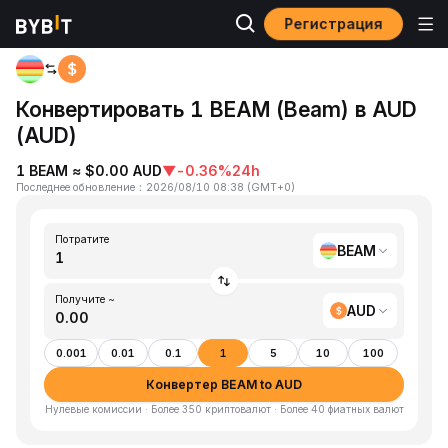
Регистрация
Главная
BEAM to AUD
Конвертировать 1 BEAM (Beam) в AUD
(AUD)
1 BEAM ≈ $0.00 AUD
▼
-0.36%
24h
Последнее обновление
：
2026/08/10 08:38
(
GMT+0
)
Потратите
BEAM
Получите ~
AUD
0.001
0.01
0.1
1
5
10
100
Конвертер BEAM to AUD
Нулевые комиссии · Более 350 криптовалют · Более 40 фиатных валют