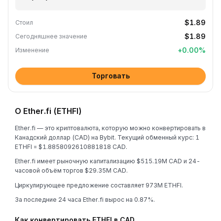
$1.89
Стоил
$1.89
Сегодняшнее значение
+
0.00
%
Изменение
Торговать
О Ether.fi (ETHFI)
Ether.fi — это криптовалюта, которую можно конвертировать в
Канадский доллар (CAD) на Bybit. Текущий обменный курс: 1
ETHFI = $1.8858092610881818 CAD.
Ether.fi имеет рыночную капитализацию $515.19M CAD и 24-
часовой объём торгов $29.35M CAD.
Циркулирующее предложение составляет 973M ETHFI.
За последние 24 часа Ether.fi вырос на 0.87%.
Как конвертировать ETHFI в CAD