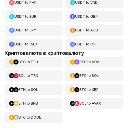
USDT
to
PHP
USDT
to
VND
USDT
to
EUR
USDT
to
GBP
USDT
to
JPY
USDT
to
AUD
USDT
to
CAD
USDT
to
CHF
Криптовалюта в криптовалюту
BTC
to
ETH
BTC
to
ADA
SOL
to
TRX
BTC
to
SOL
ETH
to
SOL
BTC
to
XRP
ETH
to
BNB
SOL
to
AVAX
BTC
to
DOGE