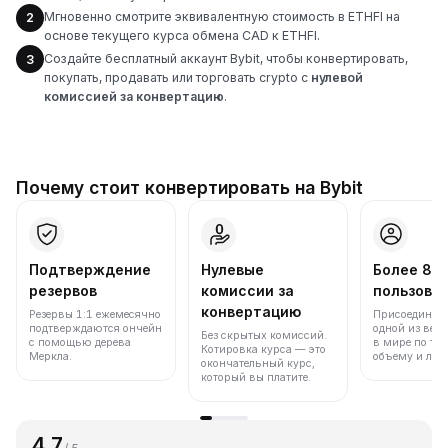
Мгновенно смотрите эквивалентную стоимость в ETHFI на
2
основе текущего курса обмена CAD к ETHFI.
Создайте бесплатный аккаунт Bybit, чтобы конвертировать,
3
покупать, продавать или торговать crypto с
нулевой
комиссией за конвертацию
.
Почему стоит конвертировать на Bybit
Подтверждение
Нулевые
Более 86
резервов
комиссии за
пользова
конвертацию
Резервы 1:1 ежемесячно
Присоединяйт
подтверждаются ончейн
одной из вед
Без скрытых комиссий.
с помощью дерева
в мире по то
Котировка курса — это
Меркла.
объему и лик
окончательный курс,
который вы платите.
4.7