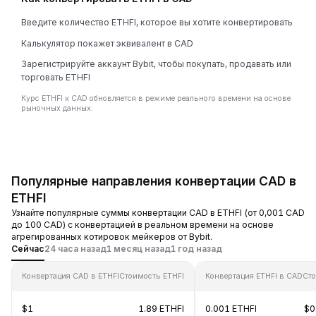
Введите количество ETHFI, которое вы хотите конвертировать
Калькулятор покажет эквивалент в CAD
Зарегистрируйте аккаунт Bybit, чтобы покупать, продавать или
торговать ETHFI
Курс ETHFI к CAD обновляется в режиме реального времени на основе
рыночных данных.
Популярные направления конвертации CAD в
ETHFI
Узнайте популярные суммы конвертации CAD в ETHFI (от 0,001 CAD
до 100 CAD) с конвертацией в реальном времени на основе
агрегированных котировок мейкеров от Bybit.
Сейчас
24 часа назад
1 месяц назад
1 год назад
Конвертация CAD в ETHFI
Стоимость ETHFI
Конвертация ETHFI в CAD
Ст
$1
1.89 ETHFI
0.001 ETHFI
$0