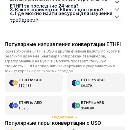
ETHFI за последние 24 часа?
3. Какое количество Ether.fi доступно?
4. Где можно найти ресурсы для изучения
трейдинга?
Популярные направления конвертации ETHFI
Конвертируйте ETHFI в USD и другие фиатные валюты по курсу в
реальном времени. Благодаря котировкам от мейкеров,
агрегированным на Bybit, вы можете проверить текущую
стоимость ETHFI и совершить конвертацию с уверенностью в
точных курсах и без скрытых спредов.
ETHFI
to
SGD
ETHFI
to
USD
S$0.485
$0.379
ETHFI
to
AED
ETHFI
to
ARS
د.إ1.39
$568.68
Подробнее
↓
Популярные пары конвертации с USD