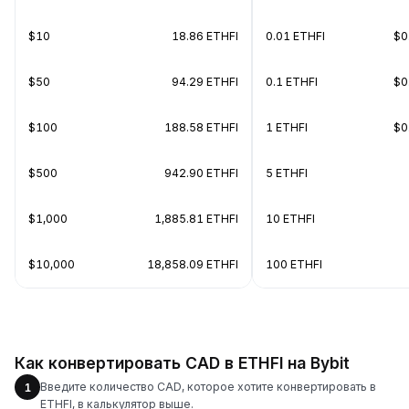
$10
18.86 ETHFI
0.01 ETHFI
$0
$50
94.29 ETHFI
0.1 ETHFI
$0
$100
188.58 ETHFI
1 ETHFI
$0
$500
942.90 ETHFI
5 ETHFI
$1,000
1,885.81 ETHFI
10 ETHFI
$10,000
18,858.09 ETHFI
100 ETHFI
Как конвертировать CAD в ETHFI на Bybit
Введите количество CAD, которое хотите конвертировать в
1
ETHFI, в калькулятор выше.