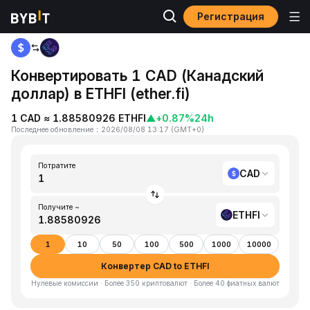
Регистрация
Главная
CAD to ETHFI
Конвертировать 1 CAD (Канадский
доллар) в ETHFI (ether.fi)
1 CAD ≈ 1.88580926 ETHFI
▲
+0.87%
24h
Последнее обновление
：
2026/08/08 13:17
(
GMT+0
)
Потратите
CAD
Получите ~
ETHFI
1
10
50
100
500
1000
10000
Конвертер CAD to ETHFI
Нулевые комиссии · Более 350 криптовалют · Более 40 фиатных валют