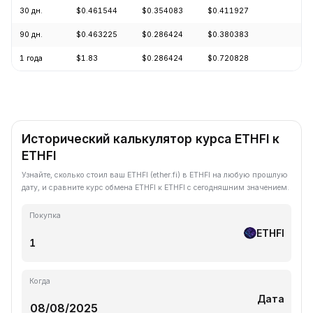
30 дн.
$0.461544
$0.354083
$0.411927
-8
90 дн.
$0.463225
$0.286424
$0.380383
+2
1 года
$1.83
$0.286424
$0.720828
-6
Исторический калькулятор курса ETHFI к
ETHFI
Узнайте, сколько стоил ваш ETHFI (ether.fi) в ETHFI на любую прошлую
дату, и сравните курс обмена ETHFI к ETHFI с сегодняшним значением.
Покупка
ETHFI
Когда
Дата