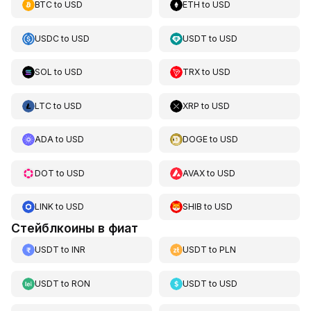
BTC
to
USD
ETH
to
USD
USDC
to
USD
USDT
to
USD
SOL
to
USD
TRX
to
USD
LTC
to
USD
XRP
to
USD
ADA
to
USD
DOGE
to
USD
DOT
to
USD
AVAX
to
USD
LINK
to
USD
SHIB
to
USD
Стейблкоины в фиат
USDT
to
INR
USDT
to
PLN
USDT
to
RON
USDT
to
USD