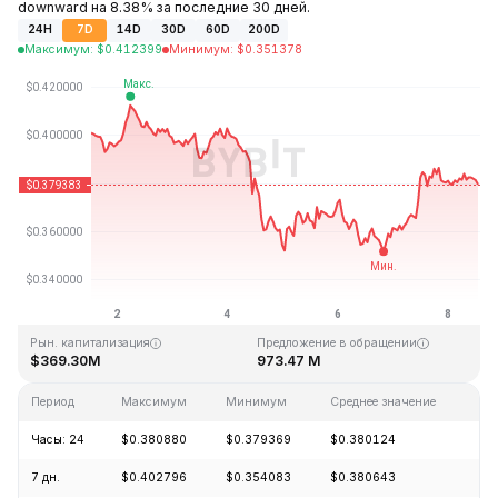
downward на 8.38% за последние 30 дней.
24H
7D
14D
30D
60D
200D
Максимум
:
$
0.412399
Минимум
:
$
0.351378
Последнее обновление: 13:17 GMT+0 2026-08-08
Исторический максимум
Исторический минимум
$8.53
$0.266530
Рын. капитализация
Предложение в обращении
$369.30M
973.47 M
Период
Максимум
Минимум
Среднее значение
Из
Часы: 24
$0.380880
$0.379369
$0.380124
-0
7 дн.
$0.402796
$0.354083
$0.380643
-5