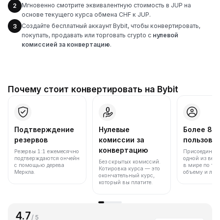
Мгновенно смотрите эквивалентную стоимость в JUP на
2
основе текущего курса обмена CHF к JUP.
Создайте бесплатный аккаунт Bybit, чтобы конвертировать,
3
покупать, продавать или торговать crypto с
нулевой
комиссией за конвертацию
.
Почему стоит конвертировать на Bybit
Подтверждение
Нулевые
Более 86
резервов
комиссии за
пользова
конвертацию
Резервы 1:1 ежемесячно
Присоединяйт
подтверждаются ончейн
одной из вед
Без скрытых комиссий.
с помощью дерева
в мире по то
Котировка курса — это
Меркла.
объему и лик
окончательный курс,
который вы платите.
4.7
/ 5