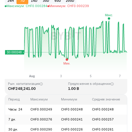
24H
7D
14D
30D
60D
200D
Максимум
:
CHF
0.000284
Минимум
:
CHF
0.000239
Последнее обновление: 11:17 GMT+0 2026-08-07
Исторический максимум
Исторический минимум
CHF0.128999
CHF0.000004
Рын. капитализация
Предложение в обращении
CHF248,241.00
1.00 B
Период
Максимум
Минимум
Среднее значение
И
Часы: 24
CHF0.000249
CHF0.000248
CHF0.000248
+
7 дн.
CHF0.000276
CHF0.000241
CHF0.000257
+
30 дн.
CHF0.000290
CHF0.000226
CHF0.000261
-