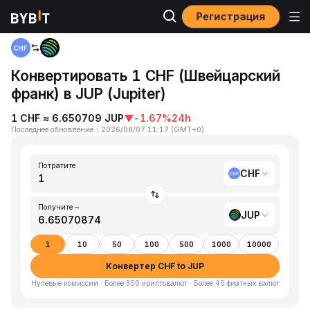
Регистрация
Главная
CHF to JUP
Конвертировать 1 CHF (Швейцарский
франк) в JUP (Jupiter)
1 CHF ≈ 6.650709 JUP
▼
-1.67%
24h
Последнее обновление
：
2026/08/07 11:17
(
GMT+0
)
Потратите
CHF
Получите ~
JUP
1
10
50
100
500
1000
10000
Конвертер CHF to JUP
Нулевые комиссии · Более 350 криптовалют · Более 40 фиатных валют