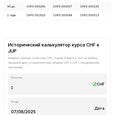
90 дн.
CHF0.000295
CHF0.000057
CHF0.000235
+
1 года
CHF0.001825
CHF0.000048
CHF0.000513
-
Исторический калькулятор курса CHF к
JUP
Узнайте, сколько стоил ваш CHF (Jupiter Project) в JUP на любую
прошлую дату, и сравните курс обмена CHF к JUP с сегодняшним
значением.
Покупка
CHF
Когда
Дата