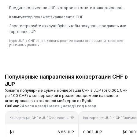
Введите количество JUP, которое вы хотите конвертировать
Калькулятор покажет эквивалент в CHF
Зарегистрируйте аккаунт Bybit, чтобы покупать, продавать или
торговать JUP
Курс JUP к CHF обновляется в режиме реального времени на основе
рыночных данных.
Популярные направления конвертации CHF в
JUP
Узнайте популярные суммы конвертации CHF в JUP (от 0,001 CHF
до 100 CHF) с конвертацией в реальном времени на основе
агрегированных котировок мейкеров от Bybit.
Сейчас
24 часа назад
1 месяц назад
1 год назад
Конвертация CHF в JUP
Стоимость JUP
Конвертация JUP в CHF
Стоимос
$1
6.65 JUP
0.001 JUP
$0.000