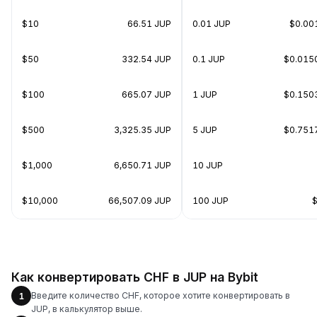
$10
66.51 JUP
0.01 JUP
$0.00
$50
332.54 JUP
0.1 JUP
$0.015
$100
665.07 JUP
1 JUP
$0.150
$500
3,325.35 JUP
5 JUP
$0.751
$1,000
6,650.71 JUP
10 JUP
$10,000
66,507.09 JUP
100 JUP
Как конвертировать CHF в JUP на Bybit
Введите количество CHF, которое хотите конвертировать в
1
JUP, в калькулятор выше.