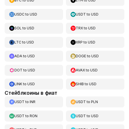
BTC
to
USD
ETH
to
USD
USDC
to
USD
USDT
to
USD
SOL
to
USD
TRX
to
USD
LTC
to
USD
XRP
to
USD
ADA
to
USD
DOGE
to
USD
DOT
to
USD
AVAX
to
USD
LINK
to
USD
SHIB
to
USD
Стейблкоины в фиат
USDT
to
INR
USDT
to
PLN
USDT
to
RON
USDT
to
USD