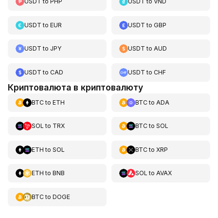
USDT
to
PHP
USDT
to
VND
USDT
to
EUR
USDT
to
GBP
USDT
to
JPY
USDT
to
AUD
USDT
to
CAD
USDT
to
CHF
Криптовалюта в криптовалюту
BTC
to
ETH
BTC
to
ADA
SOL
to
TRX
BTC
to
SOL
ETH
to
SOL
BTC
to
XRP
ETH
to
BNB
SOL
to
AVAX
BTC
to
DOGE