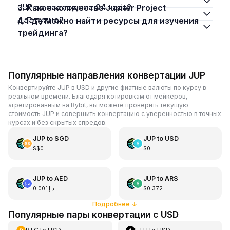
JUP за последние 24 часа?
3. Какое количество Jupiter Project
доступно?
4. Где можно найти ресурсы для изучения
трейдинга?
Популярные направления конвертации JUP
Конвертируйте JUP в USD и другие фиатные валюты по курсу в
реальном времени. Благодаря котировкам от мейкеров,
агрегированным на Bybit, вы можете проверить текущую
стоимость JUP и совершить конвертацию с уверенностью в точных
курсах и без скрытых спредов.
JUP
to
SGD
JUP
to
USD
S$0
$0
JUP
to
AED
JUP
to
ARS
د.إ0.001
$0.372
Подробнее
↓
Популярные пары конвертации с USD