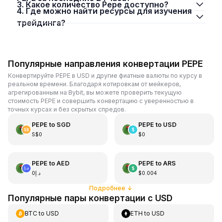
3. Какое количество Pepe доступно?
4. Где можно найти ресурсы для изучения
трейдинга?
Популярные направления конвертации PEPE
Конвертируйте PEPE в USD и другие фиатные валюты по курсу в
реальном времени. Благодаря котировкам от мейкеров,
агрегированным на Bybit, вы можете проверить текущую
стоимость PEPE и совершить конвертацию с уверенностью в
точных курсах и без скрытых спредов.
PEPE
to
SGD
PEPE
to
USD
S$0
$0
PEPE
to
AED
PEPE
to
ARS
د.إ0
$0.004
Подробнее
↓
Популярные пары конвертации с USD
BTC
to
USD
ETH
to
USD