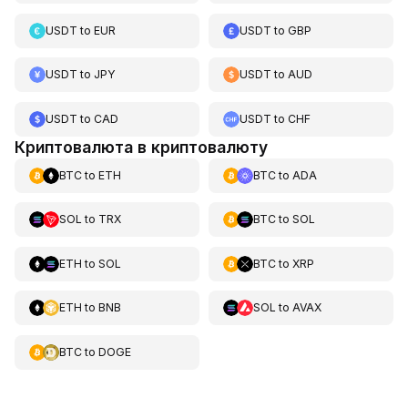
USDT
to
EUR
USDT
to
GBP
USDT
to
JPY
USDT
to
AUD
USDT
to
CAD
USDT
to
CHF
Криптовалюта в криптовалюту
BTC
to
ETH
BTC
to
ADA
SOL
to
TRX
BTC
to
SOL
ETH
to
SOL
BTC
to
XRP
ETH
to
BNB
SOL
to
AVAX
BTC
to
DOGE