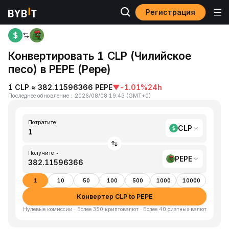
Регистрация
Главная
CLP to PEPE
Конвертировать 1 CLP (Чилийское
песо) в PEPE (Pepe)
1 CLP ≈ 382.11596366 PEPE
▼
-1.01%
24h
Последнее обновление
：
2026/08/08 19:43
(
GMT+0
)
Потратите
CLP
Получите ~
PEPE
1
10
50
100
500
1000
10000
Конвертер CLP to PEPE
Нулевые комиссии · Более 350 криптовалют · Более 40 фиатных валют