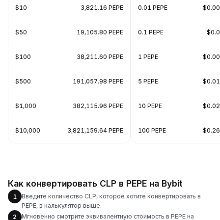
$10
3,821.16 PEPE
0.01 PEPE
$0.0
$50
19,105.80 PEPE
0.1 PEPE
$0.
$100
38,211.60 PEPE
1 PEPE
$0.0
$500
191,057.98 PEPE
5 PEPE
$0.0
$1,000
382,115.96 PEPE
10 PEPE
$0.0
$10,000
3,821,159.64 PEPE
100 PEPE
$0.2
Как конвертировать CLP в PEPE на Bybit
Введите количество CLP, которое хотите конвертировать в
1
PEPE, в калькулятор выше.
Мгновенно смотрите эквивалентную стоимость в PEPE на
2