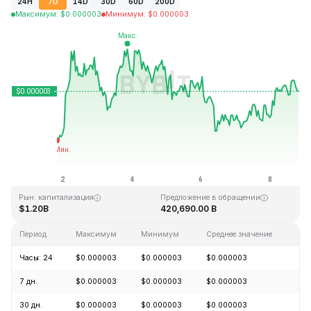
24H
7D
14D
30D
60D
200D
Максимум
:
$
0.000003
Минимум
:
$
0.000003
Последнее обновление: 19:43 GMT+0 2026-08-08
Исторический максимум
Исторический минимум
$0.000028
$0.000000
Рын. капитализация
Предложение в обращении
$1.20B
420,690.00 B
Период
Максимум
Минимум
Среднее значение
Из
Часы: 24
$0.000003
$0.000003
$0.000003
+1
7 дн.
$0.000003
$0.000003
$0.000003
+4
30 дн.
$0.000003
$0.000003
$0.000003
+9