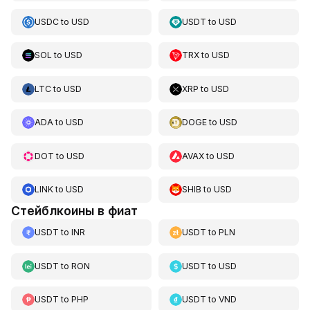
USDC
to
USD
USDT
to
USD
SOL
to
USD
TRX
to
USD
LTC
to
USD
XRP
to
USD
ADA
to
USD
DOGE
to
USD
DOT
to
USD
AVAX
to
USD
LINK
to
USD
SHIB
to
USD
Стейблкоины в фиат
USDT
to
INR
USDT
to
PLN
USDT
to
RON
USDT
to
USD
USDT
to
PHP
USDT
to
VND