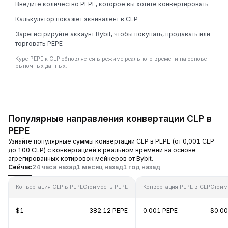
Введите количество PEPE, которое вы хотите конвертировать
Калькулятор покажет эквивалент в CLP
Зарегистрируйте аккаунт Bybit, чтобы покупать, продавать или
торговать PEPE
Курс PEPE к CLP обновляется в режиме реального времени на основе
рыночных данных.
Популярные направления конвертации CLP в
PEPE
Узнайте популярные суммы конвертации CLP в PEPE (от 0,001 CLP
до 100 CLP) с конвертацией в реальном времени на основе
агрегированных котировок мейкеров от Bybit.
Сейчас
24 часа назад
1 месяц назад
1 год назад
Конвертация CLP в PEPE
Стоимость PEPE
Конвертация PEPE в CLP
Стоим
$1
382.12 PEPE
0.001 PEPE
$0.0