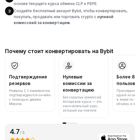
основе текущего курса обмена CLP к PEPE.
Создайте бесплатный аккаунт Bybit, чтобы конвертировать,
3
покупать, продавать или торговать crypto с
нулевой
комиссией за конвертацию
.
Почему стоит конвертировать на Bybit
Подтверждение
Нулевые
Более 86
резервов
комиссии за
пользова
конвертацию
Резервы 1:1 ежемесячно
Присоединяйт
подтверждаются ончейн
одной из вед
Без скрытых комиссий.
с помощью дерева
в мире по то
Котировка курса — это
Меркла.
объему и лик
окончательный курс,
который вы платите.
4.7
/ 5