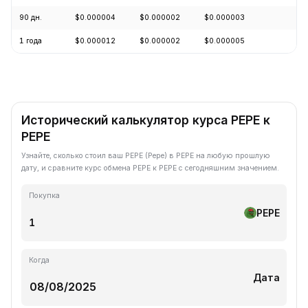
90 дн.
$0.000004
$0.000002
$0.000003
+3
1 года
$0.000012
$0.000002
$0.000005
-7
Исторический калькулятор курса PEPE к
PEPE
Узнайте, сколько стоил ваш PEPE (Pepe) в PEPE на любую прошлую
дату, и сравните курс обмена PEPE к PEPE с сегодняшним значением.
Покупка
PEPE
Когда
Дата