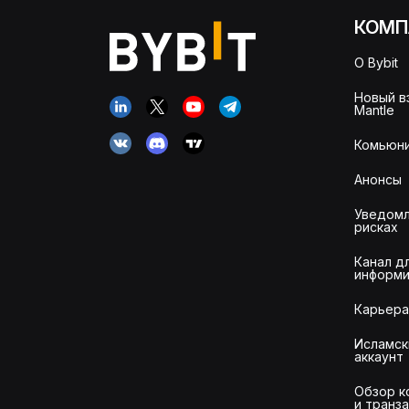
КОМП
О Bybit
Новый в
Mantle
Комьюни
Анонсы
Уведомл
рисках
Канал д
информи
Карьера
Исламск
аккаунт
Обзор к
и транз