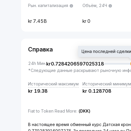
Рын. капитализация
Объём, 24Ч
7.45B
0
Справка
Цена последней сделки
24h Мин.
kr
0.7284206597025318
*Следующие данные раскрывают рыночную инфо
Исторический максимум
Исторический минимум
kr
19.38
kr
0.128708
Fiat to Token Read More
:
(DKK)
В настоящее время обменный курс Датская крона
0.770283916007275. За последние 24 часа он П