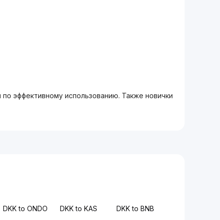
м по эффективному использованию. Также новички
DKK to ONDO
DKK to KAS
DKK to BNB