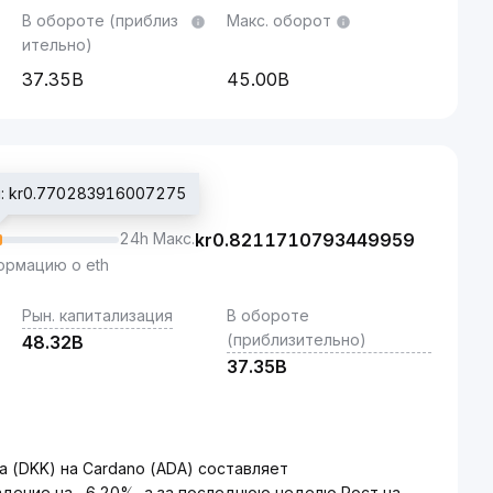
В обороте (приблиз
Макс. оборот
ительно)
37.35B
45.00B
: kr0.770283916007275
24h Макс.
kr
0.8211710793449959
рмацию о eth
Рын. капитализация
В обороте
(приблизительно)
48.32B
37.35B
 (DKK) на Cardano (ADA) составляет
адение на -6.20%, а за последнюю неделю Рост на