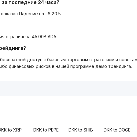
 за последние 24 часа?
 показал Падение на -6.20%.
ия ограничена 45.00B ADA.
трейдинга?
ть бесплатный доступ к базовым торговым стратегиям и совета
либо финансовых рисков в нашей программе демо трейдинга.
DKK to XRP
DKK to PEPE
DKK to SHIB
DKK to DOGE