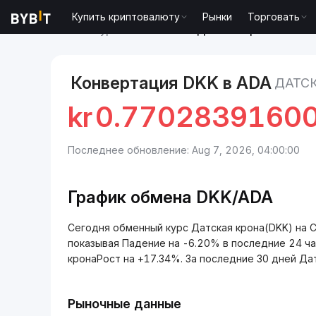
Купить криптовалюту
Рынки
Торговать
Рынки
Курс Cardano ADA
Датская крона to Car
Конвертация DKK в ADA
ДАТС
kr
0.7702839160
Последнее обновление: Aug 7, 2026, 04:00:00
График обмена DKK/ADA
Сегодня обменный курс Датская крона(DKK) на 
показывая Падение на -6.20% в последние 24 ч
кронаРост на +17.34%. За последние 30 дней Дат
Рыночные данные