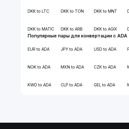
DKK to LTC
DKK to TON
DKK to MNT
DKK to MATIC
DKK to ARB
DKK to AGIX
Популярные пары для конвертации с ADA
EUR to ADA
JPY to ADA
USD to ADA
NOK to ADA
MXN to ADA
CZK to ADA
KWD to ADA
CLP to ADA
GEL to ADA