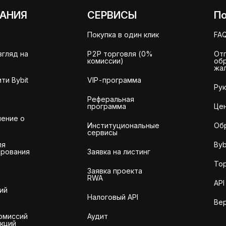
АНИЯ
СЕРВИСЫ
П
Покупка в один клик
FA
згляд на
P2P торговля (0%
От
комиссии)
об
жа
ти Bybit
VIP-программа
Ру
Реферальная
программа
Це
ение о
Институциональные
Об
сервисы
ля
Byb
рования
Заявка на листинг
То
Заявка проекта
RWA
API
ий
Налоговый API
Ве
омиссий
Аудит
акций