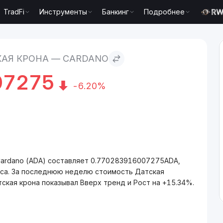
TradFi
Инструменты
Банкинг
Подробнее
dano
КАЯ КРОНА — CARDANO
07275
-6.20%
Cardano (ADA) составляет 0.770283916007275ADA,
аса. За последнюю неделю стоимость Датская
ская крона показывал Вверх тренд и Рост на +15.34%.