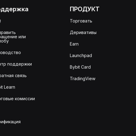
оддержка
ПРОДУКТ
Q
Торговать
править
Деривативы
ращение или
лобу
Earn
ководство
Launchpad
нтр поддержки
Bybit Card
ратная связь
TradingView
it Learn
рговые комиссии
рификация