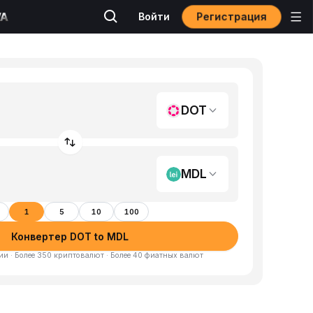
Регистрация
Войти
DOT
MDL
1
5
10
100
Конвертер DOT to MDL
и · Более 350 криптовалют · Более 40 фиатных валют