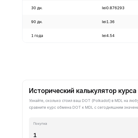
30 дн.
lei0.876293
90 дн.
lei1.36
1 года
lei4.54
Исторический калькулятор курса
Узнайте, сколько стоил ваш DOT (Polkadot) в MDL на лю
сравните курс обмена DOT к MDL с сегодняшним значен
Покупка