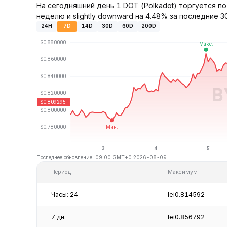
На сегодняшний день 1 DOT (Polkadot) торгуется по
неделю и slightly downward на 4.48% за последние 3
24H
7D
14D
30D
60D
200D
Последнее обновление: 09:00 GMT+0 2026-08-09
Период
Максимум
Часы: 24
lei0.814592
7 дн.
lei0.856792