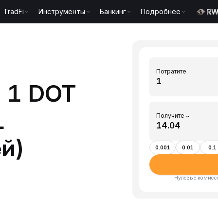
TradFi
Инструменты
Банкинг
Подробнее
Потратите
 1 DOT
L
Получите ~
й)
0.001
0.01
0.1
Нулевые комисси