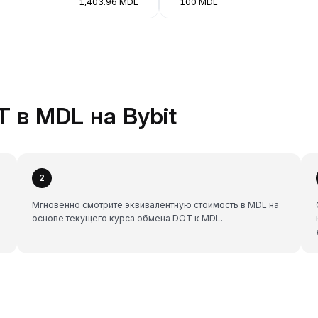
1,403.96 MDL
100 MDL
 в MDL на Bybit
2
Мгновенно смотрите эквивалентную стоимость в MDL на
основе текущего курса обмена DOT к MDL.