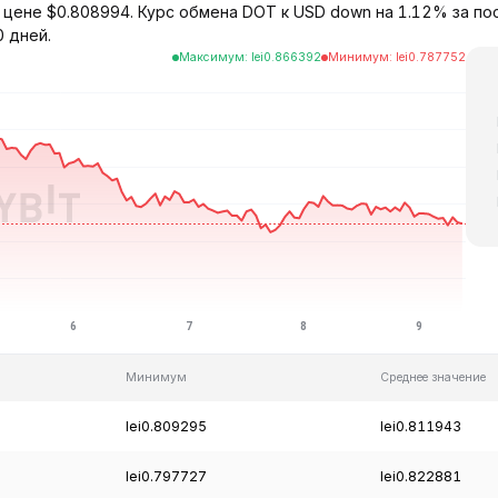
 цене $0.808994. Курс обмена DOT к USD down на 1.12% за по
0 дней.
Максимум
:
lei
0.866392
Минимум
:
lei
0.787752
Минимум
Среднее значение
lei0.809295
lei0.811943
lei0.797727
lei0.822881