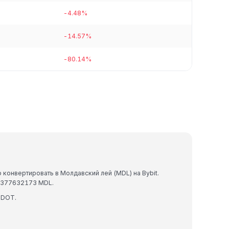
-4.48%
-14.57%
-80.14%
 конвертировать в Молдавский лей (MDL) на Bybit.
62377632173 MDL.
 DOT.
.