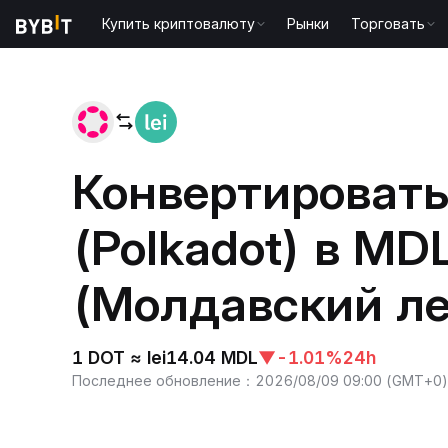
Купить криптовалюту
Рынки
Торговать
Главная
DOT to MDL
Конвертировать
(Polkadot) в MD
(Молдавский ле
1 DOT ≈ lei14.04 MDL
▼
-1.01%
24h
Последнее обновление
：
2026/08/09 09:00
(
GMT+0
)