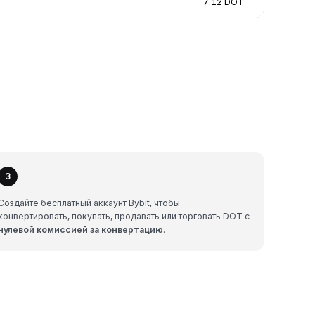
7.12 DOT
3
Создайте бесплатный аккаунт Bybit, чтобы
конвертировать, покупать, продавать или торговать DOT с
нулевой комиссией за конвертацию
.