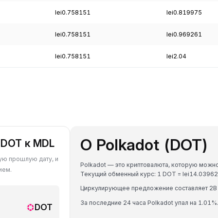
lei0.758151
lei0.819975
lei0.758151
lei0.969261
lei0.758151
lei2.04
О Polkadot (DOT)
 DOT к MDL
бую прошлую дату, и
Polkadot — это криптовалюта, которую можно
ием.
Текущий обменный курс: 1 DOT = lei14.039
Циркулирующее предложение составляет 2B
За последние 24 часа Polkadot упал на 1.01%
DOT