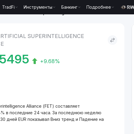
TradFi
Инструменты
Банкинг
Подробнее
EUR to Artificial Superintelligence Alliance
RTIFICIAL SUPERINTELLIGENCE
CE
5495
+9.68%
intelligence Alliance (FET) составляет
8% в последние 24 часа. За последнюю неделю
30 дней EUR показывал Вниз тренд и Падение на