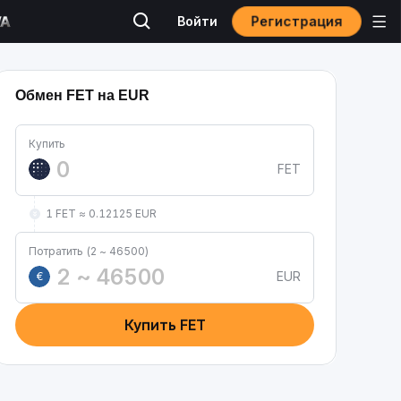
Регистрация
Войти
Обмен FET на EUR
Купить
FET
1 FET ≈ 0.12125 EUR
Потратить (2 ~ 46500)
EUR
€
Купить FET