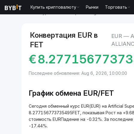
Купить криптовалюту
Рынки
Торговать
Рынки
Курс Artificial Superintelligence Alliance FET
Конвертация EUR в
EUR — A
FET
ALLIAN
€
8.27715677373
Последнее обновление: Aug 6, 2026, 10:00:00
График обмена EUR/FET
Сегодня обменный курс EUR(EUR) на Artificial Super
8.277156773735495FET, показывая Рост на +9.6
стоимость EURПадение на -0.32%. За последние 
-17.44%.