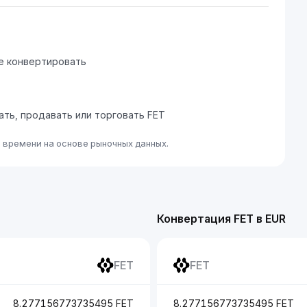
е конвертировать
пать, продавать или торговать FET
о времени на основе рыночных данных.
Конвертация FET в EUR
FET
FET
8.277156773735495 FET
8.277156773735495 FET