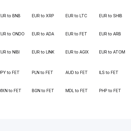
EUR to BNB
EUR to XRP
EUR to LTC
EUR to SHIB
EUR to ONDO
EUR to ADA
EUR to FET
EUR to ARB
EUR to NIBI
EUR to LINK
EUR to AGIX
EUR to ATOM
JPY to FET
PLN to FET
AUD to FET
ILS to FET
MXN to FET
BGN to FET
MDL to FET
PHP to FET