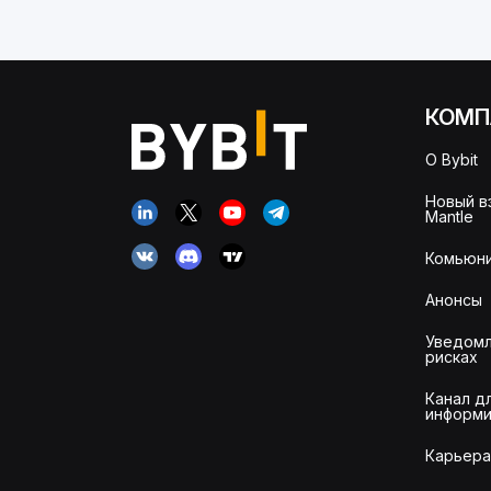
КОМП
О Bybit
Новый в
Mantle
Комьюни
Анонсы
Уведомл
рисках
Канал д
информи
Карьера