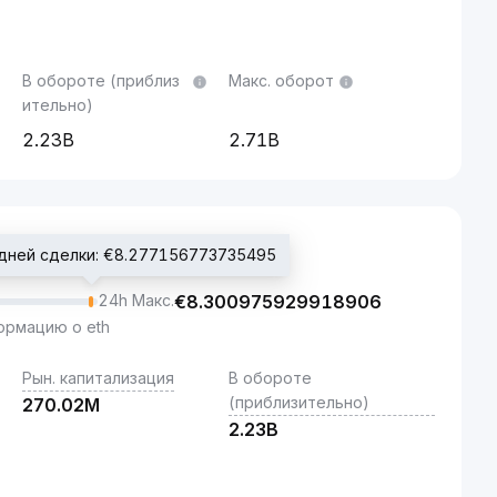
В обороте (приблиз
Макс. оборот
ительно)
2.23B
2.71B
дней сделки: €8.277156773735495
24h Макс.
€
8.300975929918906
рмацию о eth
Рын. капитализация
В обороте
(приблизительно)
270.02M
2.23B