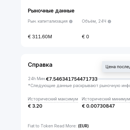
Рыночные данные
Рын. капитализация
Объём, 24Ч
311.60M
0
Справка
Цена после
24h Мин.
€
7.546341754471733
*Следующие данные раскрывают рыночную инфо
Исторический максимум
Исторический минимум
€
3.20
€
0.00730847
Fiat to Token Read More
:
(EUR)