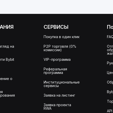
АНИЯ
СЕРВИСЫ
П
Покупка в один клик
FA
згляд на
P2P торговля (0%
От
комиссии)
об
жа
ти Bybit
VIP-программа
Ру
Реферальная
программа
Це
ение о
Институциональные
Об
сервисы
ля
Byb
рования
Заявка на листинг
То
Заявка проекта
RWA
API