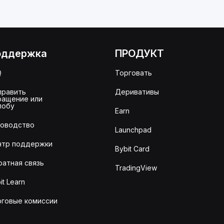
оддержка
ПРОДУКТ
Q
Торговать
править
Деривативы
ращение или
лобу
Earn
ководство
Launchpad
нтр поддержки
Bybit Card
ратная связь
TradingView
it Learn
рговые комиссии