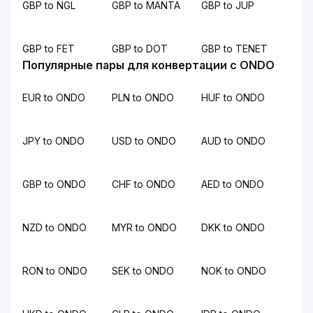
GBP to NGL
GBP to MANTA
GBP to JUP
GBP to FET
GBP to DOT
GBP to TENET
Популярные пары для конвертации с ONDO
EUR to ONDO
PLN to ONDO
HUF to ONDO
JPY to ONDO
USD to ONDO
AUD to ONDO
GBP to ONDO
CHF to ONDO
AED to ONDO
NZD to ONDO
MYR to ONDO
DKK to ONDO
RON to ONDO
SEK to ONDO
NOK to ONDO