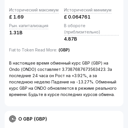
Исторический максимум
Исторический минимум
£
1.69
£
0.064761
Рын. капитализация
В обороте
(приблизительно)
1.31B
4.87B
Fiat to Token Read More
:
(GBP)
В настоящее время обменный курс GBP (GBP) на
Ondo (ONDO) составляет 3.7387687673563423. За
последние 24 часа он Рост на +3.92%, а за
последнюю неделю Падение на -13.27%. Обменный
курс GBP на ONDO обновляется в режиме реального
времени. Будьте в курсе последних курсов обмена.
О GBP (GBP)