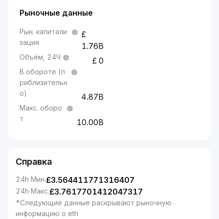
Рыночные данные
Рын. капитали
зация
1.76B
Объём, 24Ч
0
В обороте (п
риблизительн
о)
4.87B
Макс. оборо
т
10.00B
Справка
24h Мин.
£
3.564411771316407
24h Макс.
£
3.7617701412047317
*Следующие данные раскрывают рыночную
информацию о eth