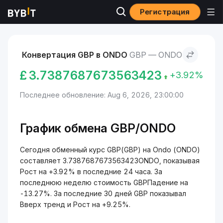
Регистрация
Рынки
Курс Ondo ONDO
GBP to Ondo
Конвертация GBP в ONDO
GBP — ONDO
£
3.7387687673563423
+3.92%
Последнее обновление: Aug 6, 2026, 23:00:00
График обмена GBP/ONDO
Сегодня обменный курс GBP(GBP) на Ondo (ONDO)
составляет 3.7387687673563423ONDO, показывая
Рост на +3.92% в последние 24 часа. За
последнюю неделю стоимость GBPПадение на
-13.27%. За последние 30 дней GBP показывал
Вверх тренд и Рост на +9.25%.