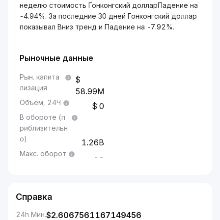
неделю стоимость Гонконгский долларПадение на
-4.94%. За последние 30 дней Гонконгский доллар
показывал Вниз тренд и Падение на -7.92%.
Рыночные данные
Рын. капита
лизация
58.99M
Объём, 24Ч
0
В обороте (п
риблизительн
о)
1.26B
Макс. оборот
--
Справка
24h Мин.
$
2.6067561167149456