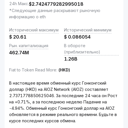
24h Макс.
$
2.7424779282995018
*Следующие данные раскрывают рыночную
информацию о eth
Исторический максимум
Исторический минимум
$
20.61
$
0.086054
Рын. капитализация
В обороте
(приблизительно)
462.74M
1.26B
Fiat to Token Read More
:
(HKD)
В настоящее время обменный курс Гонконгский
доллар (HKD) на AIOZ Network (AIOZ) составляет
2.7371778850625046. За последние 24 часа он Рост
на +0.71%, а за последнюю неделю Падение на
-4.94%. Обменный курс Гонконгский доллар на AIOZ
обновляется в режиме реального времени. Будьте в
курсе последних курсов обмена.