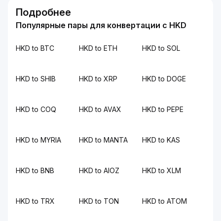
Подробнее
Популярные пары для конвертации с HKD
HKD to BTC
HKD to ETH
HKD to SOL
HKD to SHIB
HKD to XRP
HKD to DOGE
HKD to COQ
HKD to AVAX
HKD to PEPE
HKD to MYRIA
HKD to MANTA
HKD to KAS
HKD to BNB
HKD to AIOZ
HKD to XLM
HKD to TRX
HKD to TON
HKD to ATOM