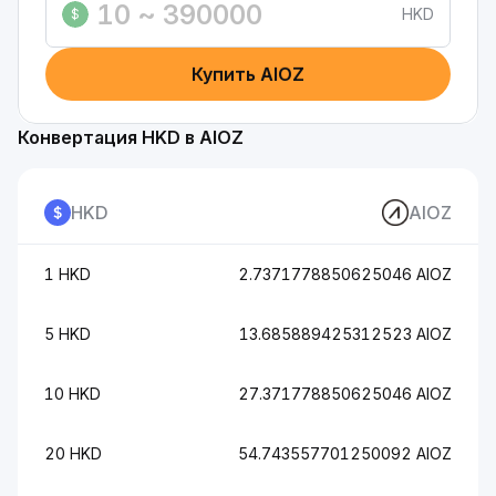
HKD
$
Купить AIOZ
Конвертация HKD в AIOZ
HKD
AIOZ
1 HKD
2.7371778850625046 AIOZ
5 HKD
13.685889425312523 AIOZ
10 HKD
27.371778850625046 AIOZ
20 HKD
54.743557701250092 AIOZ