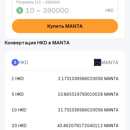
Потратить (10 ~ 390000)
HKD
$
Купить MANTA
Конвертация HKD в MANTA
HKD
MANTA
1 HKD
2.1731039586020056 MANTA
5 HKD
10.865519793010028 MANTA
10 HKD
21.731039586020056 MANTA
20 HKD
43.462079172040112 MANTA