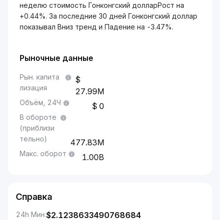
неделю стоимость Гонконгский долларРост на
+0.44%. За последние 30 дней Гонконгский доллар
показывал Вниз тренд и Падение на -3.47%.
Рыночные данные
Рын. капита
лизация
27.99M
Объём, 24Ч
0
В обороте
(приблизи
тельно)
477.83M
Макс. оборот
1.00B
Справка
24h Мин.
$
2.1238633490768684