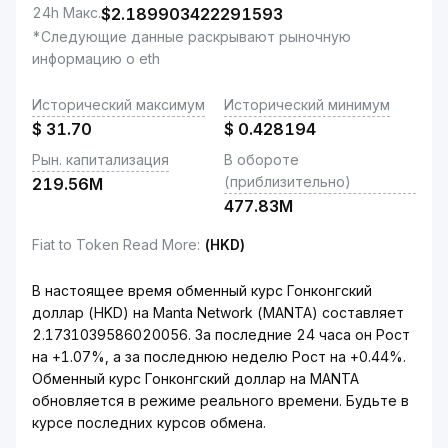
24h Макс.
$
2.189903422291593
*Следующие данные раскрывают рыночную
информацию о eth
Исторический максимум
Исторический минимум
$
31.70
$
0.428194
Рын. капитализация
В обороте
(приблизительно)
219.56M
477.83M
Fiat to Token Read More
:
(HKD)
В настоящее время обменный курс Гонконгский
доллар (HKD) на Manta Network (MANTA) составляет
2.1731039586020056. За последние 24 часа он Рост
на +1.07%, а за последнюю неделю Рост на +0.44%.
Обменный курс Гонконгский доллар на MANTA
обновляется в режиме реального времени. Будьте в
курсе последних курсов обмена.