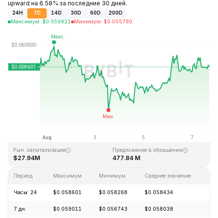
upward на 6.58% за последние 30 дней.
24H
7D
14D
30D
60D
200D
Максимум
:
$
0.059921
Минимум
:
$
0.055780
Последнее обновление: 17:22 GMT+0 2026-08-07
Исторический максимум
Исторический минимум
$4.05
$0.054621
Рын. капитализация
Предложение в обращении
$27.94M
477.84 M
Период
Максимум
Минимум
Среднее значение
Из
Часы: 24
$0.058601
$0.058268
$0.058434
+0
7 дн.
$0.059011
$0.056743
$0.058038
-0