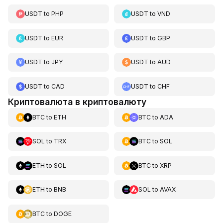
USDT
to
PHP
USDT
to
VND
USDT
to
EUR
USDT
to
GBP
USDT
to
JPY
USDT
to
AUD
USDT
to
CAD
USDT
to
CHF
Криптовалюта в криптовалюту
BTC
to
ETH
BTC
to
ADA
SOL
to
TRX
BTC
to
SOL
ETH
to
SOL
BTC
to
XRP
ETH
to
BNB
SOL
to
AVAX
BTC
to
DOGE