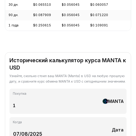
30 дн.
$0.065510
$0.056045
$0.060057
+6
90 дн.
$0.087909
$0.056045
$0.071220
-2
1 года
$0.250615
$0.056045
$0.109091
-7
Исторический калькулятор курса MANTA к
USD
Узнайте, сколько стоил ваш MANTA (Manta) в USD на любую прошлую
дату, и сравните курс обмена MANTA к USD с сегодняшним значением.
Покупка
MANTA
Когда
Дата