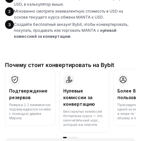
USD, в калькулятор выше.
Мгновенно смотрите эквивалентную стоимость в USD на
2
основе текущего курса обмена MANTA к USD.
Создайте бесплатный аккаунт Bybit, чтобы конвертировать,
3
покупать, продавать или торговать MANTA с
нулевой
комиссией за конвертацию
.
Почему стоит конвертировать на Bybit
Подтверждение
Нулевые
Более 86
резервов
комиссии за
пользова
конвертацию
Резервы 1:1 ежемесячно
Присоединяйт
подтверждаются ончейн
одной из вед
Без скрытых комиссий.
с помощью дерева
в мире по то
Котировка курса — это
Меркла.
объему и лик
окончательный курс,
который вы платите.