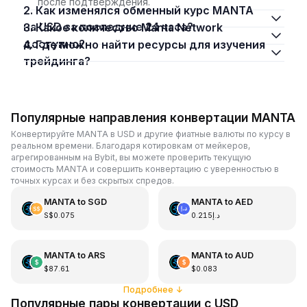
после подтверждения.
2. Как изменялся обменный курс MANTA
на USD за последние 24 часа?
3. Какое количество Manta Network
доступно?
4. Где можно найти ресурсы для изучения
трейдинга?
Популярные направления конвертации MANTA
Конвертируйте MANTA в USD и другие фиатные валюты по курсу в
реальном времени. Благодаря котировкам от мейкеров,
агрегированным на Bybit, вы можете проверить текущую
стоимость MANTA и совершить конвертацию с уверенностью в
точных курсах и без скрытых спредов.
MANTA
to
SGD
MANTA
to
AED
S$0.075
د.إ0.215
MANTA
to
ARS
MANTA
to
AUD
$87.61
$0.083
Подробнее
↓
Популярные пары конвертации с USD