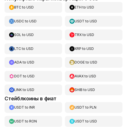
BTC
to
USD
ETH
to
USD
USDC
to
USD
USDT
to
USD
SOL
to
USD
TRX
to
USD
LTC
to
USD
XRP
to
USD
ADA
to
USD
DOGE
to
USD
DOT
to
USD
AVAX
to
USD
LINK
to
USD
SHIB
to
USD
Стейблкоины в фиат
USDT
to
INR
USDT
to
PLN
USDT
to
RON
USDT
to
USD