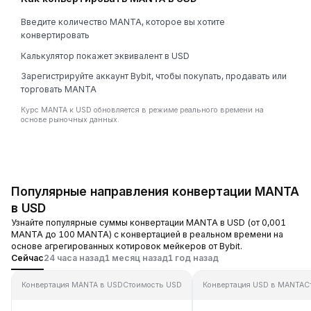
Введите количество MANTA, которое вы хотите
конвертировать
Калькулятор покажет эквивалент в USD
Зарегистрируйте аккаунт Bybit, чтобы покупать, продавать или
торговать MANTA
Курс MANTA к USD обновляется в режиме реального времени на
основе рыночных данных.
Популярные направления конвертации MANTA
в USD
Узнайте популярные суммы конвертации MANTA в USD (от 0,001
MANTA до 100 MANTA) с конвертацией в реальном времени на
основе агрегированных котировок мейкеров от Bybit.
Сейчас
24 часа назад
1 месяц назад
1 год назад
Конвертация MANTA в USD
Стоимость USD
Конвертация USD в MANTA
С