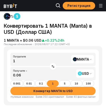
Регистрация
Главная
MANTA to USD
Конвертировать 1 MANTA (Manta) в
USD (Доллар США)
1 MANTA ≈ $0.06 USD
▲
+0.22%
24h
Последнее обновление
：
2026/08/07 17:22
(
GMT+0
)
Потратите
MANTA
Получите ~
USD
0.001
0.01
0.1
1
5
10
100
Конвертер MANTA to USD
Нулевые комиссии · Более 350 криптовалют · Более 40 фиатных валют